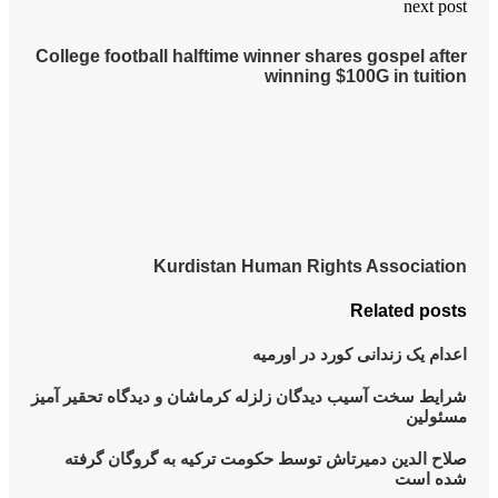
Coll
 آمیز
ه