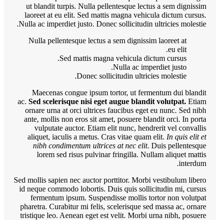
ut
la
Nulla
N
ac.
S
or
ant
a
Sed mo
id n
phar
tris