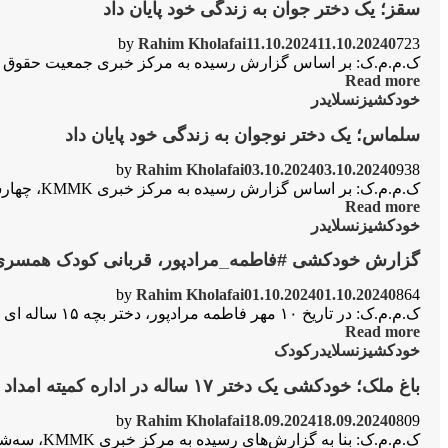
سقز؛ یک دختر جوان به زندگی خود پایان داد
by
Rahim Kholafai
11.10.2024
11.10.2024
0
723
ک.م.م.ک: بر اساس گزارش رسیدە بە مرکز خبری جمعیت حقوق بشر کوردستان (KMMK) روز پنجشنبه ۱۹ مهر ۱٤۰۳ خورشیدی، ی
Read more
خودکشی
زن
سلایدر
سلماس؛ یک دختر نوجوان به زندگی خود پایان داد
by
Rahim Kholafai
03.10.2024
03.10.2024
0
938
ک.م.م.ک: بر اساس گزارش رسیدە بە مرکز خبری KMMK، چهارشنبە ۱۱ مهر ۱٤۰۳ خورشیدی، رقیە سلمانزادە شهروند ۱۷ سالە اهل سلماس با اقدام به خودکشی،...
Read more
خودکشی
زن
سلایدر
گزارش خودکشی #فاطمه_مرادپور، قربانی کودک همسری 
by
Rahim Kholafai
01.10.2024
01.10.2024
0
864
ک.م.م.ک: در تاریخ ۱۰ مهر فاطمه مرادپور، دختر بچه ۱۵ ساله ای از رمشکان ،لرستان به دلیل اجبار به ازدواج با مردی متأهل و ۴۰...
Read more
خودکشی
زن
سلایدر
کودک
باغ ملک؛ خودکشی یک دختر ۱۷ سالە در ادارە کمیتە امداد خمینی
by
Rahim Kholafai
18.09.2024
18.09.2024
0
809
ک.م.م.ک: بنا به گزارش‌های رسیده به مرکز خبری KMMK، سەشنبە ۲۷ شهریور ۱٤۰۳ خورشیدی، یک شهروند ۱۷ سالە با هویت یلدا رحیمی اهل روستای” دم‌آب”...