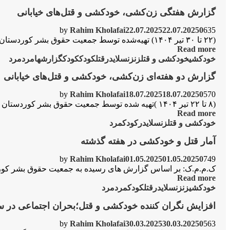
گزارش هفتگی زن‌کشی، خودکشی و قتل‌های خیابانی
by
Rahim Kholafai
22.07.2025
22.07.2025
0
635
(۲۲ تا ۳۰ تیر ۱۴۰۴) تهیه‌شده توسط جمعیت حقوق بشر کوردستان (KMMK) زن‌کشی: زن‌کشی در ایران،قتل ساختاری‌ست که در بستر قانون، سنت و فرهنگ مردسالار...
Read more
خودکشی
خودکشی و قتل
زن
زن
سلایدر
قتل
کودک
کودک
گزارشها
مرد
مرد
گزارش دو هفته‌ای زن‌کشی، خودکشی و قتل‌های خیابانی
by
Rahim Kholafai
18.07.2025
18.07.2025
0
570
(۸ تا ۲۲ تیر ۱۴۰۴ )تهیه شده توسط جمعیت حقوق بشر کوردستان ؛ (KMMK) در ایران امروز، در سایه‌ی بعد از جنگ چند روزه و...
Read more
خودکشی و قتل
زن
سلایدر
کودک
مرد
آمار قتل و خودکشی در هفته گذشتە
by
Rahim Kholafai
01.05.2025
01.05.2025
0
749
ک.م.م.ک: بر اساس گزارش های رسیده به جمعیت حقوق بشر کوردستان در هفته‌ای که گذشت (۳۱ ف
Read more
خودکشی
زن
زن
سلایدر
قتل
کودک
مرد
مرد
افزایش نگران کننده خودکشی و قتل؛بحران اجتماعی در 
by
Rahim Kholafai
30.03.2025
30.03.2025
0
563