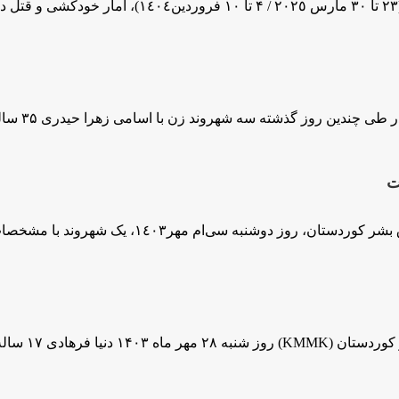
ت
١٤٠، یک شهروند با مشخصات تارا قاضی اهل روستای گولانە...
 ساله فرزند سرکوت...