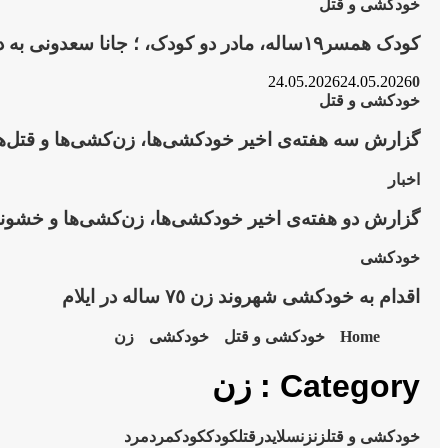
کودک
خودکشی و قتل
همسر۱۹ساله،
کودک همسر۱۹ساله، مادر دو کودک، ؛ جانا سعدونی به دست...
مادر
دو
کودک،
24.05.2026
24.05.2026
0
؛
گزارش
خودکشی و قتل
جانا
سه
سعدونی
گزارش سه هفته‌ی اخیر خودکشی‌ها، زن‌کشی‌ها و قتل‌ها
هفته‌ی
به
اخیر
دست
خودکشی‌ها،
گزارش
اخبار
همسرش
زن‌کشی‌ها
دو
کشته
و
گزارش دو هفته‌ی اخیر خودکشی‌ها، زن‌کشی‌ها و خشون
هفته‌ی
شد
قتل‌های
اخیر
اجتماعی
خودکشی‌ها،
اقدام
خودکشی
در
زن‌کشی‌ها
به
ایران
و
اقدام به خودکشی شهروند زن ٧٥ ساله در ایلام
خودکشی
تهیه‌شده
خشونت‌های
شهروند
توسط
اجتماعی
زن
Home
خودکشی و قتل
خودکشی
زن
جمعیت
٧٥
حقوق
ساله
Category : زن
بشر
در
کوردستان
ایلام
خودکشی و قتل
زن
زن
سلایدر
قتل
کودک
کودک
مرد
مرد