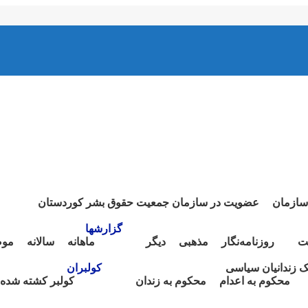
سازمان
عضویت در سازمان جمعیت حقوق بشر کوردستان
گزارشها
ت
روزنامەنگار
مذهبی
دیگر
ماهانە
سالانە
موض
نک زندانیان سیاسی
کولبران
محکوم بە اعدام
محکوم بە زندان
کولبر کشتە شدە