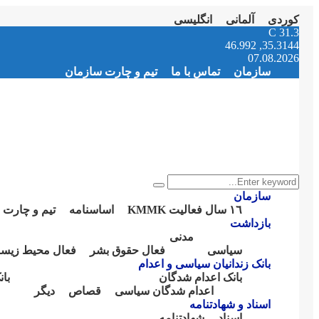
کوردی
آلمانی
انگلیسی
Instagram
Facebook
Telegram
Youtube
Twitter
Email
C
31.3
35.3144, 46.992
07.08.2026
سازمان
تماس با ما
تیم و چارت سازمان
Search
Search
for:
سازمان
١٦ سال فعالیت KMMK
اساسنامە
تیم و چارت 
بازداشت
مدنی
سیاسی
فعال حقوق بشر
فعال محیط زیس
بانک زندانیان سیاسی و اعدام
بانک اعدام شدگان
با
اعدام شدگان سیاسی
قصاص
دیگر
اسناد و شهادتنامە
اسناد
شهادتنامە