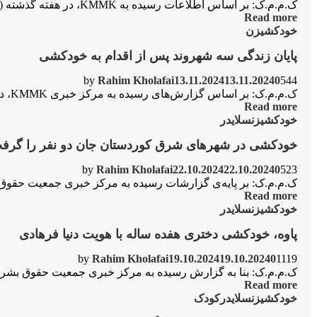
ک.م.م.ک: بر اساس اطلاعات رسیده به KMMK، در هفته گذشته (۲۳ تا ۳۰ مارس ٢٠٢٥ / ۴ تا ۱۰ فروردین١٤٠٤)، آمار خودکشی و قتل در...
Read more
خودکشی
زن
پایان زندگی سه شهروند پس از اقدام به خودکشی
by
Rahim Kholafai
13.11.2024
13.11.2024
0
544
ک.م.م.ک: بر اساس گزارش‌های رسیده بە مرکز خبری KMMK، در طی چندین روز گذشته سه شهروند زن با اسامی زهرا حیدری ۳۵ ساله اهل کرماشان،...
Read more
خودکشی
زن
سلایدر
خودکشی در شهرهای شرق کوردستان جان دو نفر را گرف
by
Rahim Kholafai
22.10.2024
22.10.2024
0
523
ک.م.م.ک: بر پایەی گزارشات رسیده بە مرکز خبری جمعیت حقوق بشر کوردستان، روز دوشنبه سی‌ام مهر٣
Read more
خودکشی
زن
سلایدر
پاوه، خودکشی دختری هفده ساله با هویت دنیا فرهادی
by
Rahim Kholafai
19.10.2024
19.10.2024
0
1119
ک.م.م.ک: بنا به گزارش رسیده به مرکز خبری جمعیت حقوق بشر کوردستان (KMMK) روز شنبه ۲۸ مهر ماه ۱۴۰۳ دنیا فرهادی ۱۷
Read more
خودکشی
زن
سلایدر
کودک