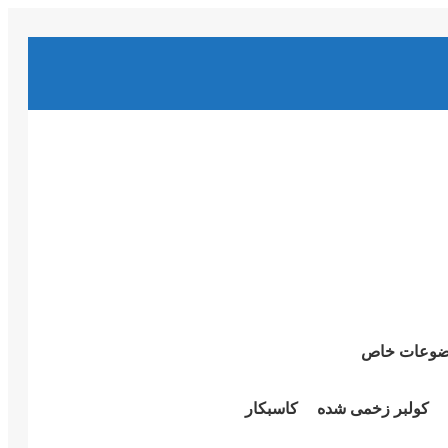
وعات خاص
کولبر زخمی شدە
کاسبکار