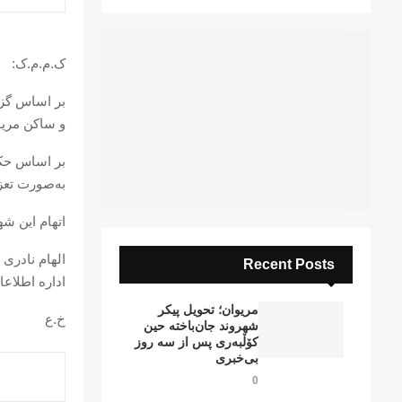
ک.م.م.ک:
و ساکن مریو
بر اساس حکم
به‌صورت تعزی
اتهام این ش
الهام نادری 
Recent Posts
اداره اطلاعا
مریوان؛ تحویل پیکر
خ.ع
شهروند جان‌باخته حین
کۆڵبەری پس از سە روز
بی‌خبری
0