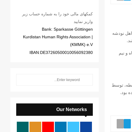
کمکهای مالی خود را به شماره حساب زیر
واریز نمایید
Bank: Sparkasse Göttingen
ی KMMK، الهام نادری منفرد، شهروند ۳۲ ساله اهل نودشه
| Kurdistan Human Rights Association
د.
(KMMK) e.V
IBAN:DE37260500010056092380
 و نیم
S
S
e
ابطه، توسط
a
E
ه بود.
r
c
A
h
Our Networks
f
R
o
r
C