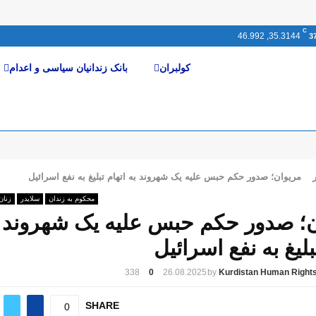
C
35.3144, 46.992
3
کولبران
بانک زندانیان سیاسی و اعدام
مریوان؛ صدور حکم حبس علیه یک شهروند به اتهام تبلیغ به نفع اسرائیل
محکوم بە زندان
سلایدر
زنان
؛ صدور حکم حبس علیه یک شهروند 
بلیغ به نفع اسرائیل
338
0
26.08.2025
by
Kurdistan Human Rights
SHARE
0