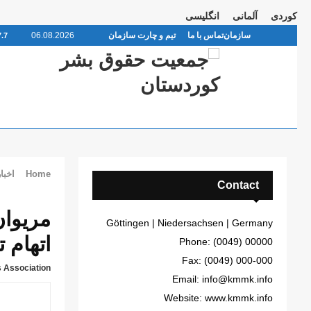
کوردی
آلمانی
انگلیسی
سازمان
تماس با ما
تیم و چارت سازمان
06.08.2026
7.7
Home
اخبار
Contact
مریوان
Göttingen | Niedersachsen | Germany
اتهام ت
Phone: (0049) 00000
Fax: (0049) 000-000
 Association
Email: info@kmmk.info
Website: www.kmmk.info