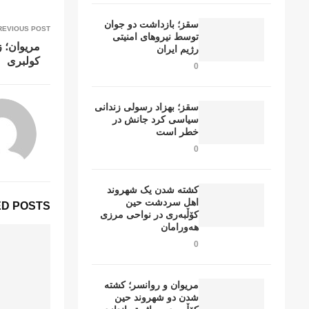
سقز؛ بازداشت دو جوان
REVIOUS POST
توسط نیروهای امنیتی
مریوان؛ 
رژیم ایران
کولبری
0
سقز؛ بهزاد رسولی زندانی
سیاسی کرد جانش در
خطر است
0
کشتە شدن یک شهروند
اهل سردشت حین
D POSTS
کۆڵبەری در نواحی مرزی
هەورامان
0
مریوان و روانسر؛ کشته
شدن دو شهروند حین