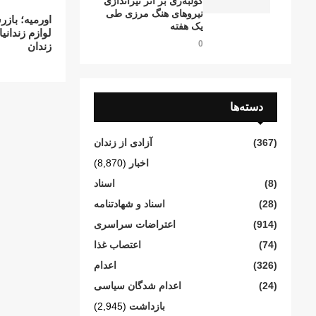
کۆڵبەری بر اثر تیراندازی
نیروهای هنگ مرزی طی
اورمیه؛ باز
یک هفته
لوازم زندانی
0
زندان
دسته‌ها
(367)
آزادی از زندان
اخبار
(8,870)
(8)
اسناد
(28)
اسناد و شهادتنامە
(914)
اعتراضات سراسری
(74)
اعتصاب غذا
(326)
اعدام
(24)
اعدام شدگان سیاسی
بازداشت
(2,945)