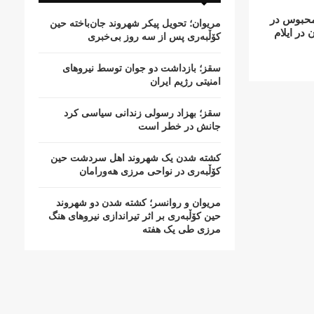
محبوس در
مریوان؛ تحویل پیکر شهروند جان‌باخته حین
در ایلام
کۆڵبەری پس از سە روز بی‌خبری
سقز؛ بازداشت دو جوان توسط نیروهای
امنیتی رژیم ایران
سقز؛ بهزاد رسولی زندانی سیاسی کرد
جانش در خطر است
کشتە شدن یک شهروند اهل سردشت حین
کۆڵبەری در نواحی مرزی هەورامان
مریوان و روانسر؛ کشته شدن دو شهروند
حین کۆڵبەری بر اثر تیراندازی نیروهای هنگ
مرزی طی یک هفته