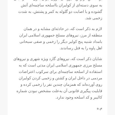
بە سوی دستەای از کولبران بااسلحە ساچمەای آتش
گشودە و با اصابت دو گلولە بە کمر و پشتش، بە شدت
زخمی شد.
لازم بە ذکر است کە، در حادثەای مشابە و در همان
منطقە از مرز، نیروهای مسلح جمهوری اسلامی ایران
بامداد شنبە پنج کولبر دیگر را زخمی و صفی سبحانی
اهل پاوە را بە قتل رساندند.
شایان ذکر است کە، نیروهای گارد ویژە شهری و نیروهای
مسلح مرزی جمهوری اسلامی ایران مدتی است کە بە
استفادە از اسلحە ساچمەای برای سرکوب اعتراضات
مردمی در داخل ایران و کشتن و زخمی کردن کولبران
روی آوردەاند کە همزمان چندین نفر را زخمی کردە و
قابلیت پیگیری قانونی آن بەعلت مشخص نبودن شمارە
کالیبر و کد اسلحە وجود ندارد.
م.ه