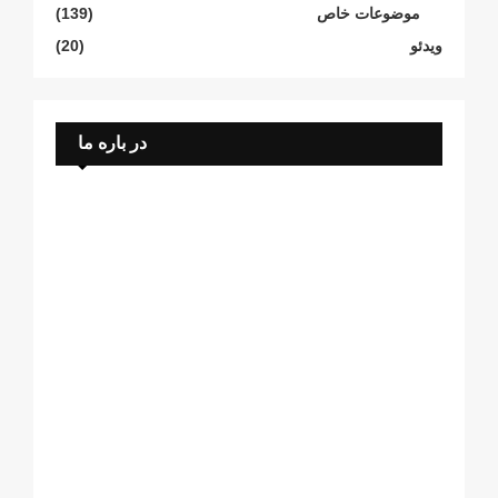
موضوعات خاص
(139)
ویدئو
(20)
در باره ما