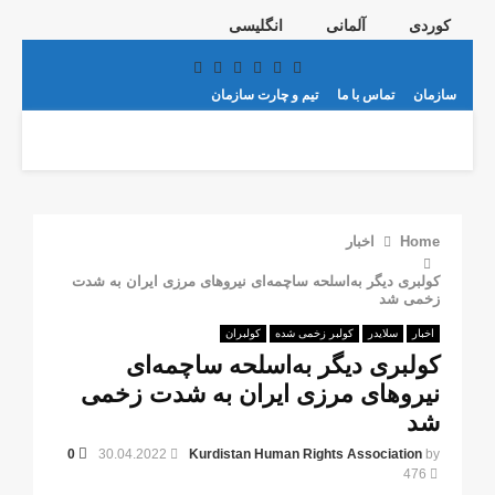
کوردی
آلمانی
انگلیسی
Telegram
Youtube
Email
Instagram
Facebook
Twitter
سازمان
تماس با ما
تیم و چارت سازمان
PRIMARY
MENU
Home
اخبار
کولبری دیگر بەاسلحە ساچمەای نیروهای مرزی ایران بە شدت
زخمی شد
اخبار
سلایدر
کولبر زخمی شدە
کولبران
کولبری دیگر بەاسلحە ساچمەای
نیروهای مرزی ایران بە شدت زخمی
شد
0
30.04.2022
Kurdistan Human Rights Association
by
476