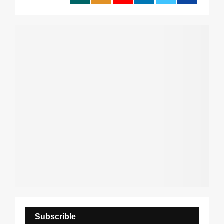
:
C
H
Subscrible