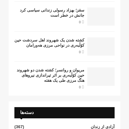
سقز؛ بهزاد رسولی زندانی سیاسی کرد
جانش در خطر است
0
کشتە شدن یک شهروند اهل سردشت حین
کۆڵبەری در نواحی مرزی هەورامان
0
مریوان و روانسر؛ کشته شدن دو شهروند
حین کۆڵبەری بر اثر تیراندازی نیروهای
هنگ مرزی طی یک هفته
0
دسته‌ها
آزادی از زندان
(367)