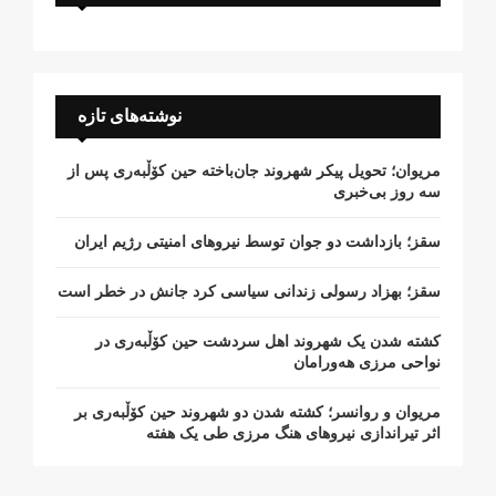
نوشته‌های تازه
مریوان؛ تحویل پیکر شهروند جان‌باخته حین کۆڵبەری پس از
سە روز بی‌خبری
سقز؛ بازداشت دو جوان توسط نیروهای امنیتی رژیم ایران
سقز؛ بهزاد رسولی زندانی سیاسی کرد جانش در خطر است
کشتە شدن یک شهروند اهل سردشت حین کۆڵبەری در
نواحی مرزی هەورامان
مریوان و روانسر؛ کشته شدن دو شهروند حین کۆڵبەری بر
اثر تیراندازی نیروهای هنگ مرزی طی یک هفته