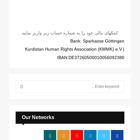
کمکهای مالی خود را به شماره حساب زیر واریز نمایید
Bank: Sparkasse Göttingen
| Kurdistan Human Rights Association (KMMK) e.V
IBAN:DE37260500010056092380
S
e
a
S
r
c
E
h
Our Networks
f
A
o
r
R