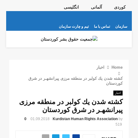
کوردی
آلمانی
انگلیسی
Telegram
Instagram
Youtube
Email
Facebook
Twitter
سازمان
تماس با ما
تیم و چارت سازمان
PRIMARY
MENU
Home
اخبار
كشته شدن يك كولبر در منطقه مرزى پيرانشهـر در شرق
كوردستان
اخبار
كشته شدن يك كولبر در منطقه مرزى
پيرانشهـر در شرق كوردستان
0
01.09.2018
Kurdistan Human Rights Association
by
519