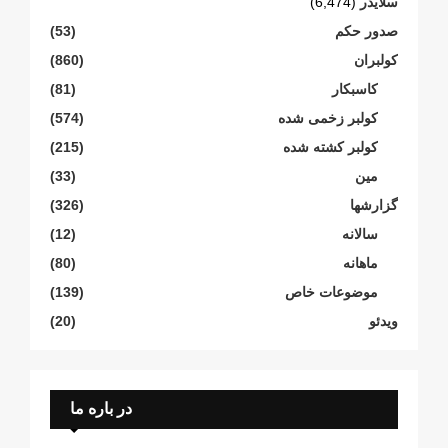
سلایدر
(6,474)
صدور حکم
(53)
کولبران
(860)
کاسبکار
(81)
کولبر زخمی شدە
(574)
کولبر کشتە شدە
(215)
مین
(33)
گزارشها
(326)
سالانە
(12)
ماهانە
(80)
موضوعات خاص
(139)
ویدئو
(20)
در باره ما