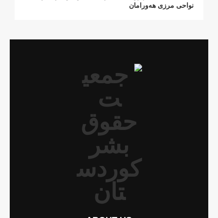
نواحی مرزی هەورامان