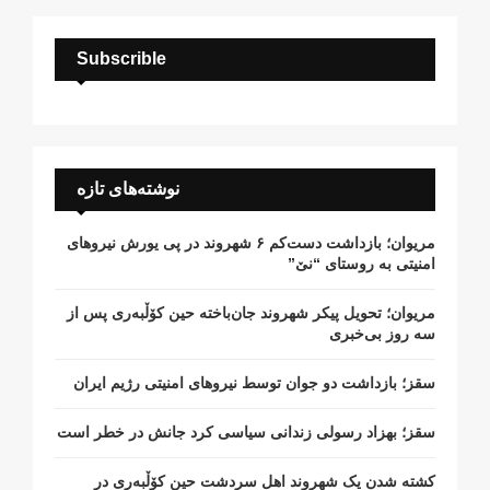
Subscrible
نوشته‌های تازه
مریوان؛ بازداشت دست‌کم ۶ شهروند در پی یورش نیروهای
امنیتی به روستای “نێ”
مریوان؛ تحویل پیکر شهروند جان‌باخته حین کۆڵبەری پس از
سە روز بی‌خبری
سقز؛ بازداشت دو جوان توسط نیروهای امنیتی رژیم ایران
سقز؛ بهزاد رسولی زندانی سیاسی کرد جانش در خطر است
کشتە شدن یک شهروند اهل سردشت حین کۆڵبەری در