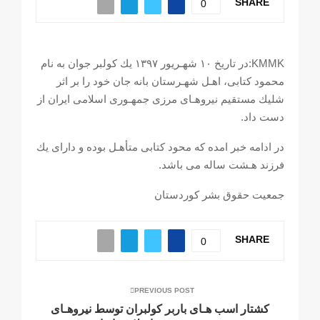
SHARE
0
KMMK:در تاريخ ١٠ شهـريور ١٣٩٧ يك كولبر جوان به نام
محمود كتابى، اهـل شهـرستان بانه جان خود را بر اثر
شليك مستقيم نيروهـاى مرزى جمهـورى اسلامى ايران از
دست داد.
در ادامه خبر امده كه محود كتابى متأهـل بوده و داراى يك
فرزند هـشت ساله مى باشد.
جمعيت حقوق بشر كوردستان
SHARE
0
PREVIOUS POST
كشتار اسب هـاى باربر کولبران توسط نيروهـاى