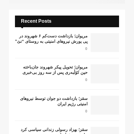
Recent Posts
مریوان؛ بازداشت دست‌کم ۶ شهروند در
پی یورش نیروهای امنیتی به روستای “نێ”
0
مریوان؛ تحویل پیکر شهروند جان‌باخته
حین کۆڵبەری پس از سە روز بی‌خبری
0
سقز؛ بازداشت دو جوان توسط نیروهای
امنیتی رژیم ایران
0
سقز؛ بهزاد رسولی زندانی سیاسی کرد