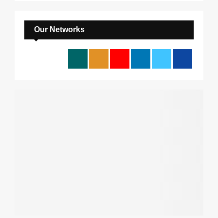
E
r
c
A
h
Our Networks
f
R
o
r
C
:
H