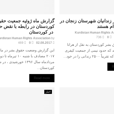
 از زندانیان شهرستان زنجان در
گزارش ماه ژوئیه جمعیت حق
ام هستند
کوردستان در رابطه با نقض 
در کوردستان
Kurdistan Human Rights A
736
0
rdistan Human Rights Association
by
469
0
02.08.2017
شر کوردستان به نقل از هرانا
این گزارش وضعیت حقوق بشر در ماه
 که حدود نیمی از جمعیت کیفری
 زندانی را در خود...
مردادماه سال ۱۳۹۶ خورشیدی ، 
R
کوردستان...
Read more
اخبار