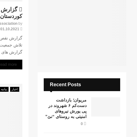
F
گزارش م
e
کوردستان ما
a
ssociation
by
t
01.10.2021
u
r
تلاش جمعیت ح
e
گزارش های ک
d
ead more
Recent Posts
اخبار
بیانیە
مریوان؛ بازداشت
دست‌کم ۶ شهروند در
پی یورش نیروهای
امنیتی به روستای “نێ”
0