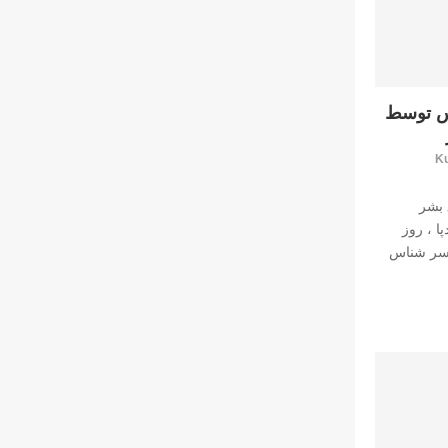
س توسط
Ku
بشر
ا ، روز
 ١٣٩٦ روحانى سر شناس