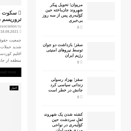
مریوان؛ تحویل پیکر
شهروند جان‌باخته حین
F
سکوت جا
کۆڵبەری پس از سە روز
e
تروریسم د
بی‌خبری
a
ssociation
by
0
t
18.08.2021
u
جمعیت حقوق
r
سقز؛ بازداشت دو جوان
شدید حملات 
توسط نیروهای امنیتی
e
اقلیم کوردست
رژیم ایران
d
منطقه از جام
0
ead more
سقز؛ بهزاد رسولی
زندانی سیاسی کرد
اخبار
جانش در خطر است
0
کشتە شدن یک شهروند
اهل سردشت حین
کۆڵبەری در نواحی
مرزی هەورامان