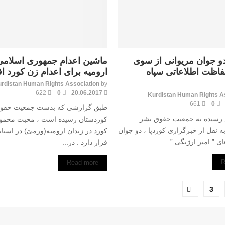
و جوان مريوانى از سوى
ماشین اعدام جمهوری اسلامی 
فاظت اطلاعاتى سپاه
ارومیە برای اعدام زن کورد اق
rdistan Human Rights Association
by
622
0
20.06.2017
Kurdistan Human Rights A
661
0
طبق گزارشی کە بدست جمعیت حقو
رسيده به جمعيت حقوق بشر
کوردستان رسیدە است ، محبت محمود
ه نقل از خبرگزارى كوردپا ، دو جوان
کورد در زندان ارومیە(ورمێ) در استان
اى ” امير ارژنگى ”...
قرار دارد . در...
R
Read more
ندی
3
ا