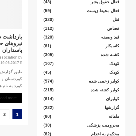
فعال حقوق بشر
(43)
فعال محیط زیست
(59)
قتل
(320)
قصاص
(112)
بازداشت د
قید وصیقه
(320)
نيروهاى ح
کاسبکار
(81)
پاسداران
کشته شده
(305)
ssociation
by
19.06.2017
کودک
(107)
طبق گزارش 
کودک
(45)
كوردستان و ب
کولبر زخمی شدە
(574)
كورد به نام ه
کولبر کشتە شدە
(215)
ead more
کولبران
(614)
گزارشها
(222)
صفحه‌ب
2
1
ماهانە
(80)
نوشته‌ه
محرومیت پزشکی
(30)
محکوم بە اعدام
(82)