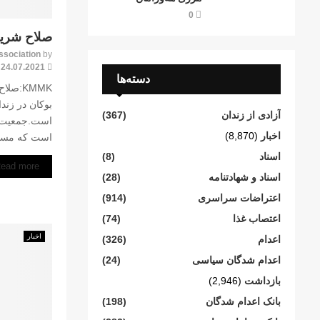
0
صلاح شریف 
ssociation
by
24.07.2021
دسته‌ها
KMMK:ص
بوکان در زندا
آزادی از زندان
(367)
است.جمعیت ح
اخبار
(8,870)
است که مسئول
اسناد
(8)
ead more
اسناد و شهادتنامە
(28)
اعتراضات سراسری
(914)
اعتصاب غذا
(74)
اخبار
اعدام
(326)
اعدام شدگان سیاسی
(24)
بازداشت
(2,946)
بانک اعدام شدگان
(198)