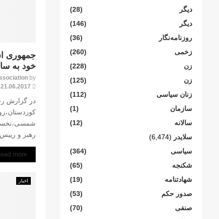
دیگر
(28)
دیگر
(146)
روزنامەنگار
(36)
زخمی
(260)
جمهوری اس
خود به سا
زن
(228)
ssociation
by
زن
(125)
21.06.2017
زنان سیاسی
(112)
در گزارش رس
سازمان
(1)
سالانە
(12)
شمسی،نخست و
رهبر و رییس ج
سلایدر
(6,474)
سیاسی
(364)
ead more
شکنجە
(65)
شهادتنامە
(19)
اخبار
صدور حکم
(53)
صنفی
(70)