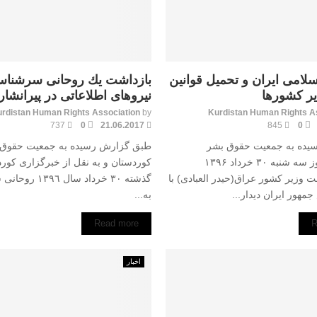
لامی ایران و تحمیل قوانین
بازداشت يك روحانى سرشنا
یر کشورها
نيروهاى اطلاعاتى در پيرانشار
rdistan Human Rights Association
by
Kurdistan Human Rights A
737
0
21.06.2017
845
0
یده به جمعیت حقوق بشر
طبق گزارش رسيده به جمعيت حقوق 
کوردستان،روز سه شنبه ۳۰ خرداد ۱۳۹۶
كوردستان و به نقل از خبرگزارى كوردپ
زیر کشور عراق(حیدر العبادی) با
گذشته ٣٠ خرداد سال
مهور ایران دیدار...
به...
Read more
R
اخبار