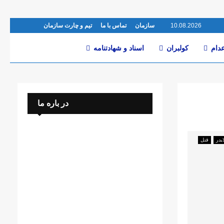
10.08.2026
سازمان
تماس با ما
تیم و چارت سازمان
عدام
کولبران
اسناد و شهادتنامە
در باره ما
یدر
قتل