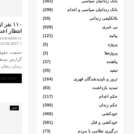
بانک زندانیان سیاسی
(382)
بانک زندانیان سیاسی و اعدام
(298)
بلاتکلیفی زندانی
(59)
۱۱۰ نفر
بی خبری
(928)
انتظار اعد
بیانیە
(121)
ssociation
by
22.06.2017
پروژە
(5)
جمعیت حقوق ب
پروژەها
(2)
گزارش میدهد
پناهنده
(37)
زندان زنجان که تقریباً ۲۵۰۰
تبعید
(35)
ead more
ترور و ناپدیدشدگان قهری
(164)
تمدید بازداشت
(83)
حکم اعدام
(117)
حکم زندان
(390)
اخبار
خودکشی
(466)
خودکشی و قتل
(581)
درگیری نظامی با مردم
(73)