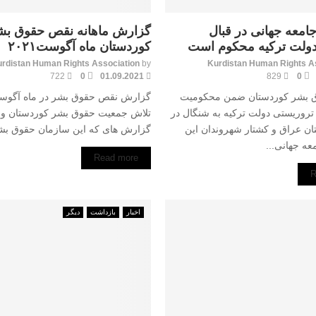
معه جهانی در قبال
گزارش ماهانه نقص حقوق بش
ولت ترکیه محکوم است
کوردستان ماه آگوست۲۰۲۱
rdistan Human Rights Association
by
Kurdistan Human Rights A
722
0
01.09.2021
829
0
 بشر کوردستان ضمن محکومیت
تروریستی دولت ترکیه به شنگال در
تلاش جمعیت حقوق بشر کوردستان و با
ان عراق و کشتار شهروندان این
گزارش های که این سازمان حقوق بش
عه جهانی...
Read more
R
اخبار
بازداشت
دیگر