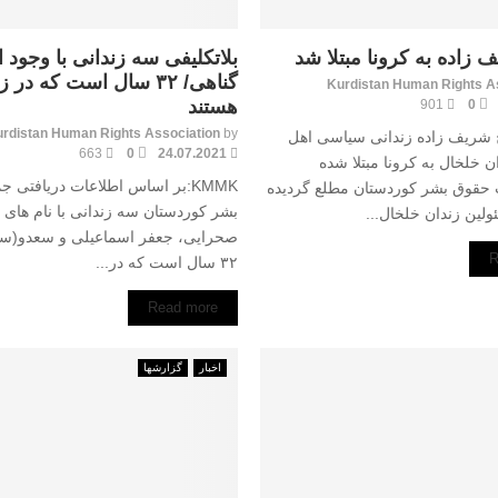
زادە بە کرونا مبتلا شد
بلاتکلیفی سه زندانی با وجود ا
گناهی/ ۳۲ سال است که در 
Kurdistan Human Rights A
هستند
901
0
rdistan Human Rights Association
by
لاح شریف زادە زندانی سیاسی اهل
663
0
24.07.2021
ن خلخال بە کرونا مبتلا شدە
KMMK:بر اساس اطلاعات دریافتی
قوق بشر کوردستان مطلع گردیده
بشر کوردستان سه زندانی با نام های 
ین زندان خلخال...
صحرایی، جعفر اسماعیلی و سعدو(سع
R
۳۲ سال است که در...
Read more
اخبار
گزارشها