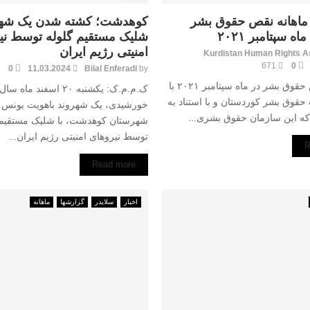
اهانه نقص حقوق بشر
کوهدشت؛ کشته شدن یک شهرو
ه سپتامبر ٢٠٢١
شلیک مستقیم گلوله توسط نی
امنیتی رژیم ایران
Kurdistan Human Rights A
671
0
0
11.03.2024
Bilal Enferadi
by
گزارش نقص حقوق بشر در ماه سپتامبر ۲۰۲۱ با
قوق بشر کوردستان و با استناد به
خورشیدی، یک شهروند باهویت یونس 
ه این سازمان حقوق بشری...
شهرستان کوهدشت، با شلیک مستقیم 
توسط نیروهای امنیتی رژیم ایران...
R
Read more
اخبار
سلایدر
گزارشها
ماهانە