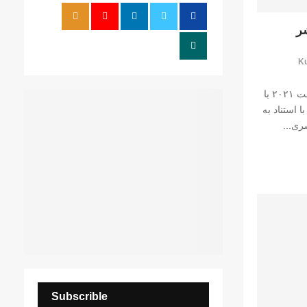
r
R
:
ر
C
Ku
H
گزارش نقص حقوق بشر در ماه آگوست ۲۰۲۱ با
 استناد به
ری...
Subscrible