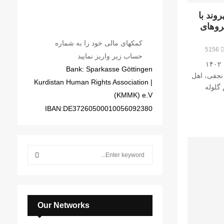
ند با
روهای
کمکهای مالی خود را به شماره
5156
حساب زیر واریز نمایید
ک.م.م.ک: یکشنبه ٢٠ اسفند ماه سال ١۴٠٢
Bank: Sparkasse Göttingen
نجفی، اهل
| Kurdistan Human Rights Association
گلوله
(KMMK) e.V
IBAN:DE37260500010056092380
S
e
a
S
r
c
E
h
Our Networks
f
A
o