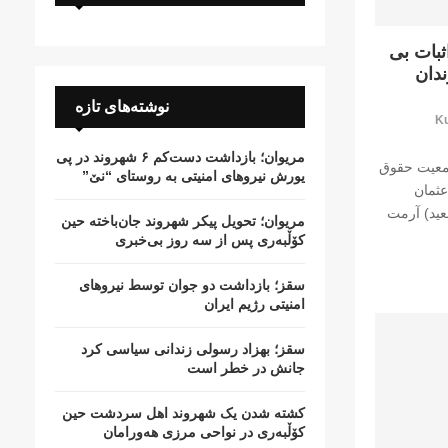
ثبات بی
زندان
نوشته‌های تازه
Ku
مریوان؛ بازداشت دست‌کم ۶ شهروند در پی
 جمعیت حقوق
یورش نیروهای امنیتی به روستای “نێ”
عثمان
ید) آرمت
مریوان؛ تحویل پیکر شهروند جان‌باخته حین
کۆڵبەری پس از سە روز بی‌خبری
سقز؛ بازداشت دو جوان توسط نیروهای
امنیتی رژیم ایران
سقز؛ بهزاد رسولی زندانی سیاسی کرد
جانش در خطر است
کشتە شدن یک شهروند اهل سردشت حین
کۆڵبەری در نواحی مرزی هەورامان