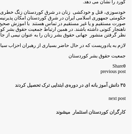
کورد را نشان مى دهد.
خودسوزى، قتل و خودکشی زنان در شرق كوردستان زنگ خطرى بر عدم
حکومتی جمهوری اسلامی ایران در شرق کوردستان امکان پذيرنيس
صورت مستقیم و یا غیر مستقیم در تماس هستند با اموزش صحیح 
ناهنجار کنونی داشتە باشند. در همین ارتباط جمعیت حقوق بشر کوردس
نظر گرفتن منشور جهانی حقوق بشر زنان را بە عنوان نیمی از جاممە 
لازم بە یادوریست کە در حال حاضر بسیاری از رهبران احزاب سیا
جمعیت حقوق بشر کوردستان
Share
0
previous post
٣٥ دانش آموز بانه ای در دورەی ابتدایی ترک تحصیل کردند
next post
کارگران کوردستان استثمار میشوند