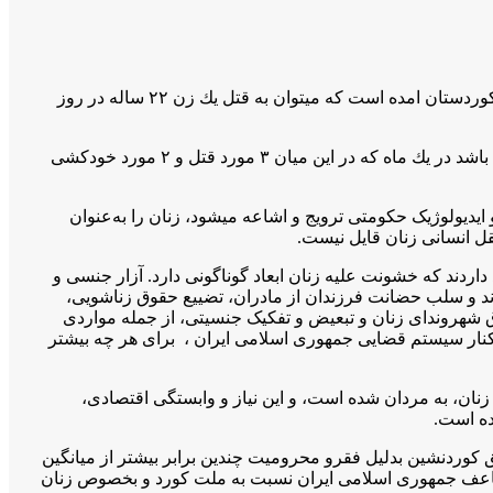
طبق اخبار و گزارشهای رسیدە شدە بە جمعیت حقوق بشر کوردستان در روزهای گذشته‌ خبرهای متعددی از کشته‌ شدن زنان در شرق کوردستان امدە است كه میتوان بە قتل يك زن ٢٢ ساله در روز
در روز ٣٠ آذر ماه و يك زن ديگر در اول ديماه بطرز مشكوك و وحشتناكى ذكر گرديده اشارە کرد. همچنین ۹ مورد قتل کە ٦ مورد زن می باشد در يك ماه كه در اين ميان ٣ مورد قتل و ٢ مورد خودكشى
دیولوژیک حکومتی ترویج و اشاعه‌ میشود، زنان را به‌عنوان
قل انسانی زنان قایل نیست.
اردند کە خشونت علیه زنان ابعاد گوناگونی دارد. آزار جنسی و
زند و سلب حضانت فرزندان از مادران، تضییع حقوق زناشویی،
ق شهروندای زنان و تبعیض و تفکیک جنسیتی، از جملە مواردی
در کنار سيستم قضايى جمهورى اسلامى ایران ، براى هر چە بیشتر
ن، به‌ مردان شده‌ است، و این نیاز و وابستگی اقتصادی،
ه‌ است.
 كوردنشين بدليل فقرو محروميت چندين برابر بيشتر از ميانگين
ضاعف جمهوری اسلامی ایران نسبت بە ملت کورد و بخصوص زنان