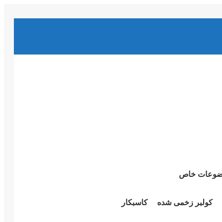
وعات خاص
کولبر زخمی شدە
کاسبکار