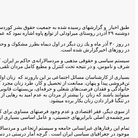
دوشنبه ٢٩ آذردر روستاى ميراودلى از توابع پاوه اشاره نمود كه عمويش بدليل چت كردن ، وى را خفه نموده و بقتل رسانده است .
در روزهاى اخيرگزارش شدە است.
سیستم سیاسی و حقوقی مذهبی و مردسالارانه‌ى حاکم بر ایران، که
شرف و ناموس، و در نتیجه‌ تحت کنترل و مطیع کامل مردان تلقی مین
بسیاری از کارشناسان مسائل اجتماعی بر این بارورند کە زنان اولی
تن‌فروشی پیدا و پنهان، ممانعت از تحصیل و کار، طرد زنان مجرد 
خانوادگی و فقدان فرصت‌های شغلی و حرفه‌ای، بن‌بستهات قانونی 
میتوانند باشند کە زنان را بیشتر از مردان بە عدم امید بە رهایی
در تنگنا قرار دادن زنان بکار بردە میشود.
از سوی دیگر، فقر اقتصادی و عدم وجود فرصتهای مساوی برای کار 
سرچشمه‌ى اصلی نابرابریهای جنسیتی، و عامل اساسی بسیاری از اع
تمام این رفتارهای غیرانسانی جامعه‌ و سیستم ارتجاعی و مردسال
موجود در جغرافیای سیاسی ایران است . گرچه آمار درستی در د