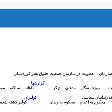
سازمان
عضویت در سازمان جمعیت حقوق بشر کوردستان
گزارشها
ت
روزنامەنگار
مذهبی
دیگر
ماهانە
سالانە
موض
نک زندانیان سیاسی
کولبران
محکوم بە اعدام
محکوم بە زندان
کولبر کشتە شدە