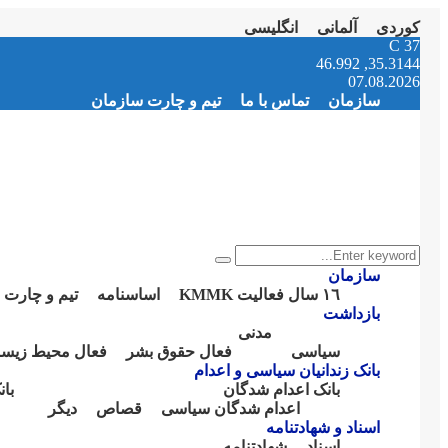
کوردی
آلمانی
انگلیسی
Instagram
Facebook
Telegram
Youtube
Twitter
Email
C
37
35.3144, 46.992
07.08.2026
سازمان
تماس با ما
تیم و چارت سازمان
Search
Search
for:
سازمان
١٦ سال فعالیت KMMK
اساسنامە
تیم و چارت 
بازداشت
مدنی
سیاسی
فعال حقوق بشر
فعال محیط زیس
بانک زندانیان سیاسی و اعدام
بانک اعدام شدگان
با
اعدام شدگان سیاسی
قصاص
دیگر
اسناد و شهادتنامە
اسناد
شهادتنامە