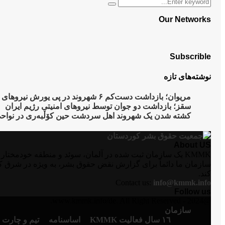
Search
Search
for:
Our Networks
Subscrible
نوشته‌های تازه
مریوان؛ بازداشت دست‌کم ۶ شهروند در پی یورش نیروهای امنیتی به روستای “نێ”
سقز؛ بازداشت دو جوان توسط نیروهای امنیتی رژیم ایران
کشتە شدن یک شهروند اهل سردشت حین کۆڵبەری در نواح
About US
سازمان ما دائماً برای گزارش نقض حقوق بشر، به ویژه در شرق ک
کند.
Contact us:
info@kmmk.info
Follow us
Instagram
Facebook
Telegram
Youtube
Twitter
Email
@2024 - www.kmmk.info/de. All Right Reserved.
سازمان
١٦ سال فعالیت KMMK
اساسنامە
تیم و چارت 