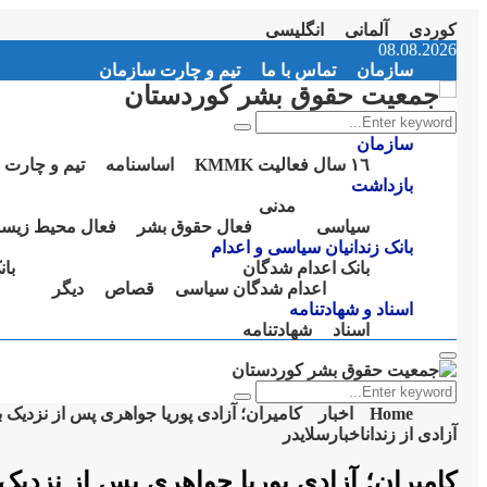
کوردی
آلمانی
انگلیسی
Instagram
Facebook
Telegram
Youtube
Twitter
Email
08.08.2026
سازمان
تماس با ما
تیم و چارت سازمان
Search
Search
for:
سازمان
١٦ سال فعالیت KMMK
اساسنامە
تیم و چارت 
بازداشت
مدنی
سیاسی
فعال حقوق بشر
فعال محیط زیس
بانک زندانیان سیاسی و اعدام
بانک اعدام شدگان
با
اعدام شدگان سیاسی
قصاص
دیگر
اسناد و شهادتنامە
اسناد
شهادتنامە
Primary
Menu
Search
Search
for:
Home
اخبار
کامیران؛ آزادی پوریا جواهری پس از نزدیک
آزادی از زندان
اخبار
سلایدر
کامیران؛ آزادی پوریا جواهری پس از نزدی