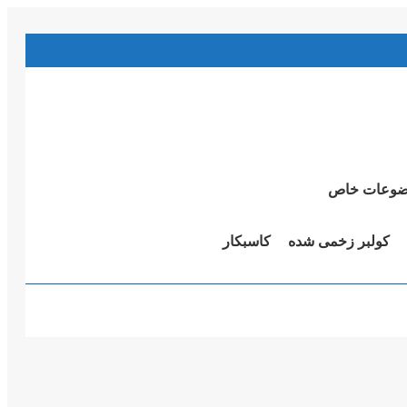
وعات خاص
کولبر زخمی شدە
کاسبکار