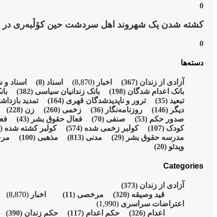
0
کشتە شدن یک شهروند اهل سردشت حین کۆڵبەری در ن
0
دسته‌ها
آزادی از زندان
(367)
اخبار
(8,870)
اسناد
(8)
اسناد و 
بانک اعدام شدگان
(198)
بانک زندانیان سیاسی
(382)
بان
تبعید
(35)
ترور و ناپدیدشدگان قهری
(164)
تمدید بازدا
دیگر
(146)
روزنامەنگار
(36)
زخمی
(260)
زن
(228)
صدور حکم
(53)
صنفی
(70)
فعال حقوق بشر
(43)
فع
کودک
(107)
کولبر زخمی شدە
(574)
کولبر کشتە شدە
(215)
مدرسە حقوق بشر
(29)
مدنی
(813)
مذهبی
(100)
مر
ویدئو
(20)
Categories
آزادی از زندان
(373)
قید وصیقه
(320)
مرخصی
(11)
اخبار
(8,870)
اعتراضات سراسری
(1,990)
اعدام
(326)
حکم اعدام
(117)
حکم زندان
(390)