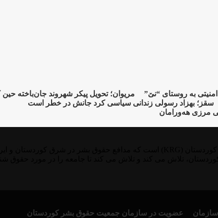
مریوان؛ تحویل پیکر شهروند جان‌باخته حین
سقز؛ بهزاد رسولی زندانی سیاسی کرد جانش در خطر است
ی مرزی هەورامان
KMMK یک سازمان ثبت شده در آلمان، سوئد و منطقه خودمختار کوردستان (KRG) است که 
وردستان، تلاش می کند و تلاش می کند تا جامعه را در مورد حقوق شن
سازمان
عضویت در سازمان جمعیت حقوق بشر کوردستان