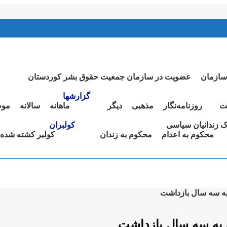
سازمان
عضویت در سازمان جمعیت حقوق بشر کوردستان
گزارشها
ت
روزنامەنگار
مذهبی
دیگر
ماهانە
سالانە
موض
نک زندانیان سیاسی
کولبران
محکوم بە اعدام
محکوم بە زندان
کولبر کشتە شدە
 به سه سال بازداشت
ک به سه سال بازداشت