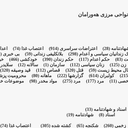
واحی مرزی هەورامان
شهادتنامە
(28)
اعتراضات سراسری
(914)
اعتصاب غذا
(74)
اعدا
ک زندانیان سیاسی و اعدام
(298)
بلاتکلیفی زندانی
(59)
بی خبری
(928)
شت
(83)
حکم اعدام
(117)
حکم زندان
(390)
خودکشی
(466)
خو
زن
(125)
زنان سیاسی
(112)
سازمان
(1)
سالانە
(12)
سلایدر
)
ال محیط زیست
(59)
قتل
(320)
قصاص
(112)
قید وصیقه
(320)
کولبران
(614)
گزارشها
(222)
ماهانە
(80)
محرومیت پز
خصی
(11)
مرد
(177)
مرد
(275)
مواد مخدر
(98)
موضوعات خ
اسناد و شهادتنامە
(33)
اسناد
(8)
شهادتنامە
(19)
زخمی
(260)
شکنجە
(65)
کشته شده
(305)
اعتصاب غذا
(74)