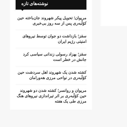
نوشته‌های تازه
مریوان؛ تحویل پیکر شهروند جان‌باخته حین
کۆڵبەری پس از سە روز بی‌خبری
سقز؛ بازداشت دو جوان توسط نیروهای
امنیتی رژیم ایران
سقز؛ بهزاد رسولی زندانی سیاسی کرد
جانش در خطر است
کشتە شدن یک شهروند اهل سردشت حین
کۆڵبەری در نواحی مرزی هەورامان
مریوان و روانسر؛ کشته شدن دو شهروند
حین کۆڵبەری بر اثر تیراندازی نیروهای هنگ
مرزی طی یک هفته