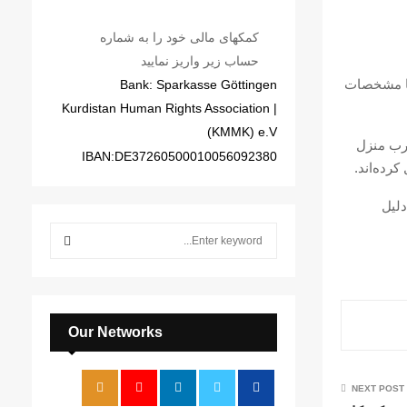
کمکهای مالی خود را به شماره
حساب زیر واریز نمایید
سنندج) با مشخصات
Bank: Sparkasse Göttingen
| Kurdistan Human Rights Association
(KMMK) e.V
درب منزل
IBAN:DE37260500010056092380
کردەاند.
دلیل
S
e
a
S
r
c
E
h
Our Networks
f
A
o
r
R
NEXT POST
: