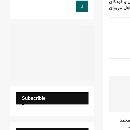
 و کودکان
C
هل مریوان
H
Subscrible
محمد