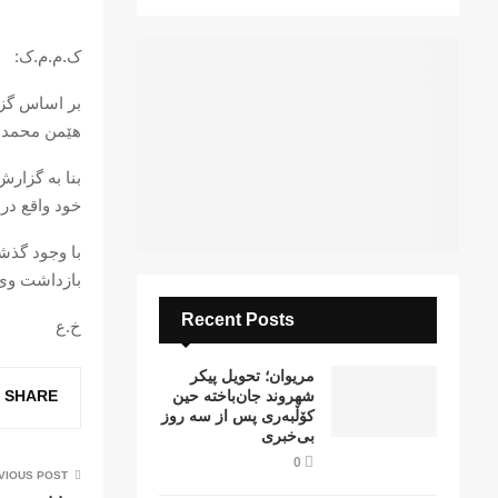
ک.م.م.ک:
هێمن محمدی،
بنا بە گزار
خود واقع در
با وجود گذش
بازداشت وی
Recent Posts
خ.ع
مریوان؛ تحویل پیکر
SHARE
شهروند جان‌باخته حین
کۆڵبەری پس از سە روز
بی‌خبری
0
VIOUS POST