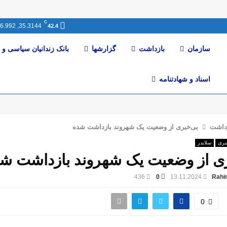
C
35.3144, 46.992
42.4
سازمان
بازداشت
گزارشها
بانک زندانیان سیاسی و 
اسناد و شهادتنامە
داشت
بی‌خبری از وضعیت یک شهروند بازداشت‌ شده
بری
سلایدر
ی از وضعیت یک شهروند بازداشت‌ ش
436
0
13.11.2024
Rahi
0