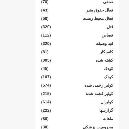
صنفی
(70)
فعال حقوق بشر
(43)
فعال محیط زیست
(59)
قتل
(320)
قصاص
(112)
قید وصیقه
(320)
کاسبکار
(81)
کشته شده
(305)
کودک
(45)
کودک
(107)
کولبر زخمی شدە
(574)
کولبر کشتە شدە
(215)
کولبران
(614)
گزارشها
(222)
ماهانە
(80)
محرومیت پزشکی
(30)