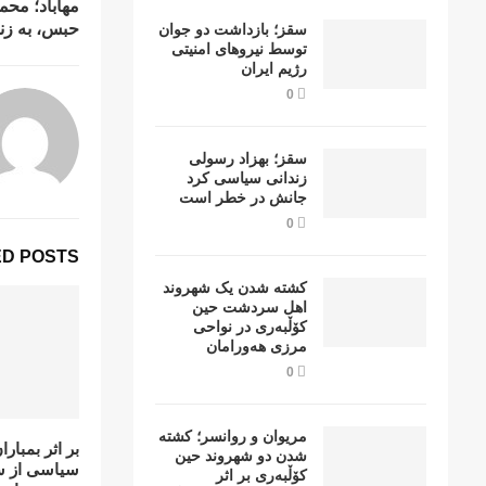
مهاباد؛ مح
حبس، به زن
سقز؛ بازداشت دو جوان
توسط نیروهای امنیتی
رژیم ایران
0
سقز؛ بهزاد رسولی
زندانی سیاسی کرد
جانش در خطر است
0
D POSTS
کشتە شدن یک شهروند
اهل سردشت حین
کۆڵبەری در نواحی
مرزی هەورامان
0
مریوان و روانسر؛ کشته
بر اثر بمبار
شدن دو شهروند حین
سیاسی از 
کۆڵبەری بر اثر