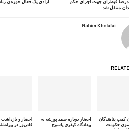
مدرضا قیطران جهت اجرای حکم
آزادی یک فعال حوزەی زنان
دان منتقل شد
ا
Rahim Kholafai
RELATE
ان کمپ پناهندگان
احضار دوباره صمد پورشه به
احضار و بازداشت 
سوی حکومت
بیدادگاه کیفری یاسوج
قادرپور در پیرانشار