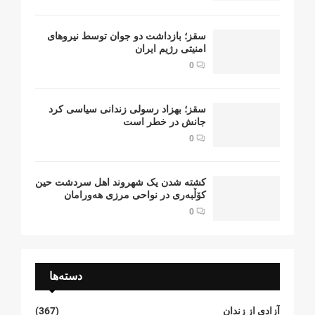
سقز؛ بازداشت دو جوان توسط نیروهای
امنیتی رژیم ایران
0
سقز؛ بهزاد رسولی زندانی سیاسی کرد
جانش در خطر است
0
کشتە شدن یک شهروند اهل سردشت حین
کۆڵبەری در نواحی مرزی هەورامان
0
دسته‌ها
آزادی از زندان
(367)