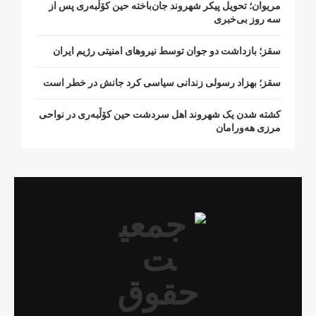
مریوان؛ تحویل پیکر شهروند جان‌باخته حین کۆڵبەری پس از
سە روز بی‌خبری
سقز؛ بازداشت دو جوان توسط نیروهای امنیتی رژیم ایران
سقز؛ بهزاد رسولی زندانی سیاسی کرد جانش در خطر است
کشتە شدن یک شهروند اهل سردشت حین کۆڵبەری در نواحی
مرزی هەورامان