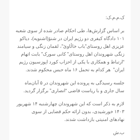
ک.م.م.ک:
بر اساس گزارش‌ها، طی احکام صادر شده از سوی شعبه
۱۰۱ دادگاه کیفری دو رژیم ایران در شنۆ(اشنویە)، دیاکو
عزیزی اهل روستای”باب خاڵاوێ”، لقمان زنگی و سیامند
زنگی شهروندان اهل روستای” کانی سورک” بابت اتهام
“ارتباط و همکاری با یکی از احزاب کورد اپوزسیون رژیم
ایران” هر کدام بە تحمل ۱۶ ماە حبس محکوم شدند.
جلسە رسیدگی بە پروندە این شهروندان در ۵ آبان‌ماه
سال جاری و با ریاست قاضی “انصاری” برگزار گردید.
لازم بە ذکر است که این شهروندان چهارشنبه ۱۴ شهریور
۱۴۰۳ خورشیدی، بدون ارائه حکم قضایی از سوی
نهادهای امنیتی بازداشت شدند.
ب.ش