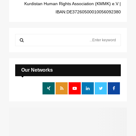
| Kurdistan Human Rights Association (KMMK) e.V
IBAN:DE37260500010056092380
S
e
a
S
r
c
E
h
Our Networks
f
A
o
r
R
:
C
H