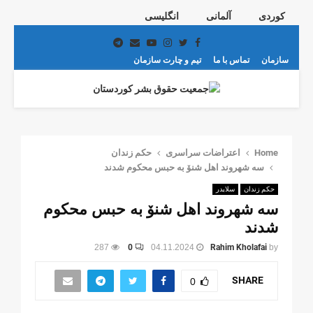
کوردی
آلمانی
انگلیسی
Telegram
Email
Youtube
Instagram
Twitter
Facebook
سازمان
تماس با ما
تیم و چارت سازمان
PRIMARY
MENU
Home
اعتراضات سراسری
حکم زندان
سه شهروند اهل شنۆ بە حبس محکوم شدند
حکم زندان
سلایدر
سه شهروند اهل شنۆ بە حبس محکوم
شدند
287
0
04.11.2024
Rahim Kholafai
by
SHARE
0