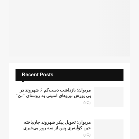
Recent Posts
مریوان؛ بازداشت دست‌کم ۶ شهروند در
پی یورش نیروهای امنیتی به روستای “نێ”
0
مریوان؛ تحویل پیکر شهروند جان‌باخته
حین کۆڵبەری پس از سە روز بی‌خبری
0