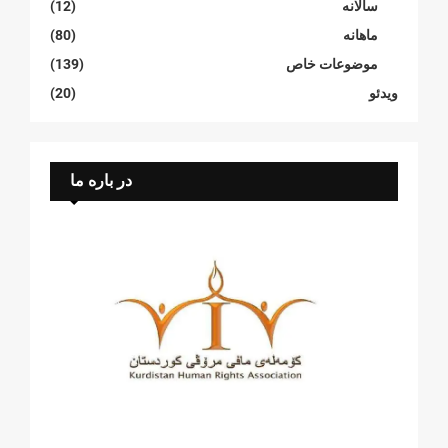
سالانە
(12)
ماهانە
(80)
موضوعات خاص
(139)
ویدئو
(20)
در باره ما