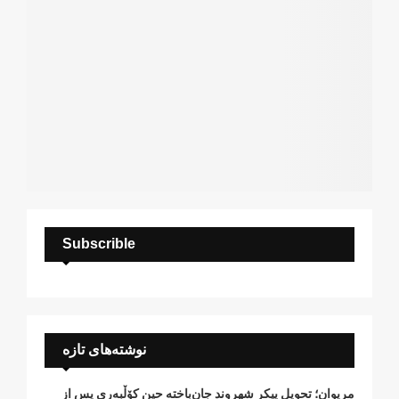
Subscrible
نوشته‌های تازه
مریوان؛ تحویل پیکر شهروند جان‌باخته حین کۆڵبەری پس از