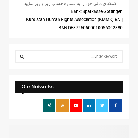
کمکهای مالی خود را به شماره حساب زیر واریز نمایید
Bank: Sparkasse Göttingen
| Kurdistan Human Rights Association (KMMK) e.V
IBAN:DE37260500010056092380
S
e
a
S
r
c
E
h
Our Networks
f
A
o
r
R
:
C
H