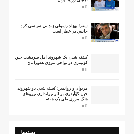
امنیتی رژیم ایران
0
سقز؛ بهزاد رسولی زندانی سیاسی کرد
جانش در خطر است
0
کشتە شدن یک شهروند اهل سردشت حین
کۆڵبەری در نواحی مرزی هەورامان
0
مریوان و روانسر؛ کشته شدن دو شهروند
حین کۆڵبەری بر اثر تیراندازی نیروهای
هنگ مرزی طی یک هفته
0
دسته‌ها