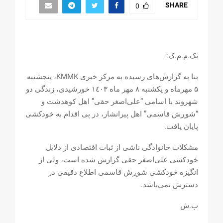
SHARE
0
یک.م.م.ک:
بنا بە گزارش‌های رسیدە بە مرکز خبری KMMK، پنجشنبە
۵ مهرماە و یکشنبە ٨ مهر ماە ۱٤۰۳ خورشیدی، زندگی دو
شهروند با اسامی “علی‌اصغر حقی” اهل کوهدشت و
“شوڕش قاسمی” اهل پیرانشار، در پی اقدام به خودکشی
پایان یافت.
مشکلات خانوادگی ناشی از ثبات اقتصادی از دلایل
خودکشی علی‌‌‌اصغر حقی گزارش شده است، ولی از
انگیزه خودکشی شوڕش قاسمی اطلاع دقیقی در
دسترش نمی‌باشد.
ب.ش