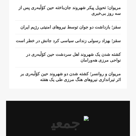
مریوان؛ تحویل پیکر شهروند جان‌باخته حین کۆڵبەری پس از
سە روز بی‌خبری
سقز؛ بازداشت دو جوان توسط نیروهای امنیتی رژیم ایران
سقز؛ بهزاد رسولی زندانی سیاسی کرد جانش در خطر است
کشتە شدن یک شهروند اهل سردشت حین کۆڵبەری در
نواحی مرزی هەورامان
مریوان و روانسر؛ کشته شدن دو شهروند حین کۆڵبەری بر
اثر تیراندازی نیروهای هنگ مرزی طی یک هفته