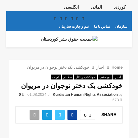
کوردی
آلمانی
انگلیسی
Telegram
Youtube
Email
Instagram
Facebook
Twitter
سازمان
تماس با ما
تیم و چارت سازمان
PRIMARY
MENU
Home
اخبار
خودکشی یک دختر نوجوان در مریوان
اخبار
خودکشی
خودکشی و قتل
سلایدر
کودک
خودکشی یک دختر نوجوان در مریوان
0
01.08.2024
Kurdistan Human Rights Association
by
673
SHARE
0