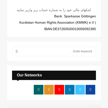
کمکهای مالی خود را به شماره حساب زیر واریز نمایید
Bank: Sparkasse Göttingen
| Kurdistan Human Rights Association (KMMK) e.V
IBAN:DE37260500010056092380
S
e
a
S
r
c
E
h
Our Networks
f
A
o
r
R
:
C