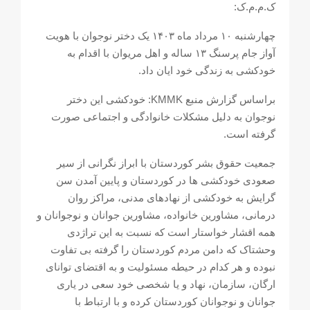
ک.م.م.ک:
چهارشنبە ۱۰ مرداد ماە ۱۴۰۳ یک دختر نوجوان با هویت
آواز جام پرسنگ ۱۳ سالە و اهل مریوان با اقدام بە
خودکشی بە زندگی خود ایان داد.
براساس گزارش منبع KMMK: خودکشی این دختر
نوجوان بە دلیل مشکلات خانوادگی و اجتماعی صورت
گرفتە است.
جمعیت حقوق بشر کوردستان با ابراز نگرانی از سیر
صعودی خودکشی ها در کوردستان و پایین آمدن سن
گرایش بە خودکشی از نهادهای مدنی، مراکز روان
درمانی، مشاورین خانوادە، مشاورین جوانان و نوجوانان و
همە اقشار خواستار است کە نسبت بە این تراژدی
وحشتاک کە دامن مردم کوردستان را گرفتە بی تفاوت
نبودە و هر کدام در حیطە مسئولیت و بە اقتضای توانای
ارگان، سازمان، نهاد و یا شخصی خود سعی در یاری
جوانان و نوجوانان کوردستان کردە و با ارتباط با