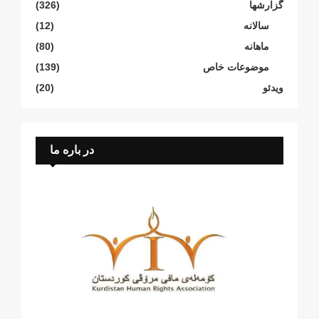
گزارشها
(326)
سالانە
(12)
ماهانە
(80)
موضوعات خاص
(139)
ویدئو
(20)
در باره ما