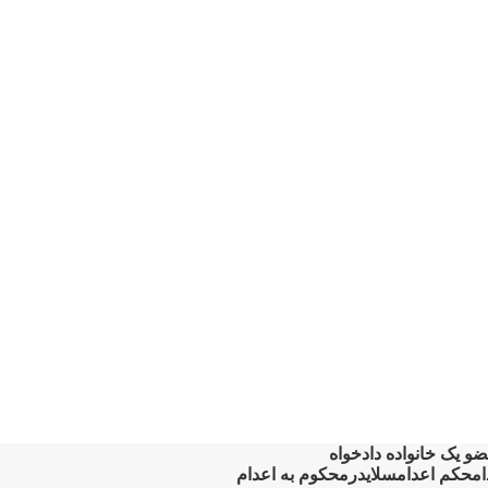
و یک خانواده دادخواه
ام
حکم اعدام
سلایدر
محکوم بە اعدام