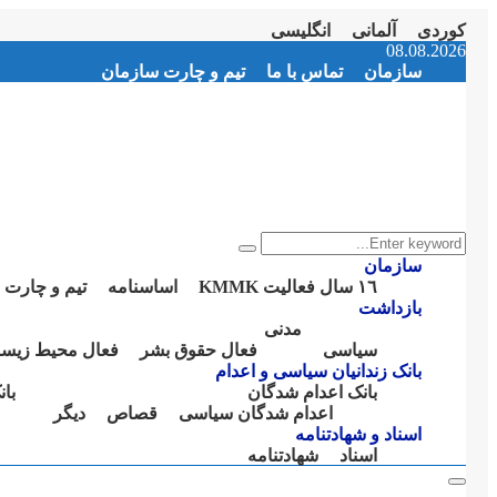
کوردی
آلمانی
انگلیسی
Instagram
Facebook
Telegram
Youtube
Twitter
Email
08.08.2026
سازمان
تماس با ما
تیم و چارت سازمان
Search
Search
for:
سازمان
١٦ سال فعالیت KMMK
اساسنامە
تیم و چارت 
بازداشت
مدنی
سیاسی
فعال حقوق بشر
فعال محیط زیس
بانک زندانیان سیاسی و اعدام
بانک اعدام شدگان
با
اعدام شدگان سیاسی
قصاص
دیگر
اسناد و شهادتنامە
اسناد
شهادتنامە
Primary