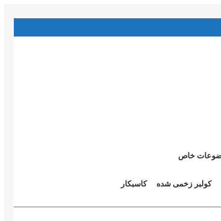
وعات خاص
کولبر زخمی شدە
کاسبکار