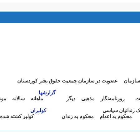
سازمان
عضویت در سازمان جمعیت حقوق بشر کوردستان
گزارشها
ت
روزنامەنگار
مذهبی
دیگر
ماهانە
سالانە
موض
نک زندانیان سیاسی
کولبران
محکوم بە اعدام
محکوم بە زندان
کولبر کشتە شدە