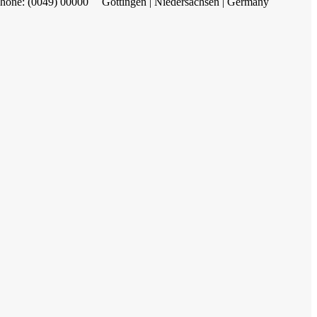
hone: (0049) 00000
Göttingen | Niedersachsen | Germany