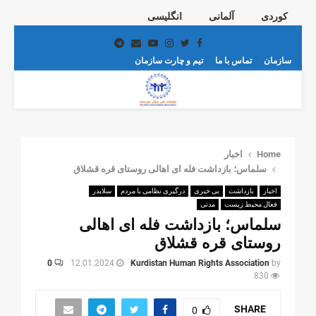
کوردی
آلمانی
انگلیسی
Telegram
Email
Youtube
Instagram
Twitter
Facebook
سازمان
تماس با ما
تیم و چارت سازمان
PRIMARY
MENU
Home
اخبار
سلماس؛ بازداشت فله ای اهالی روستای قره قشلاق
اخبار
بازداشت
بی خبری
درگیری نظامی با مردم
سلایدر
فعال محیط زیست
مدنی
سلماس؛ بازداشت فله ای اهالی
روستای قره قشلاق
0
12.01.2024
Kurdistan Human Rights Association
by
830
SHARE
0