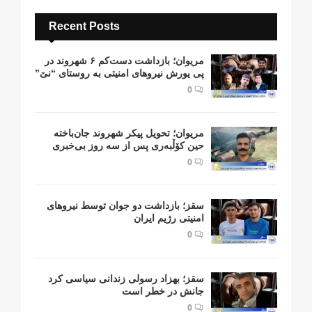
Recent Posts
مریوان؛ بازداشت دست‌کم ۶ شهروند در
پی یورش نیروهای امنیتی به روستای “نێ”
0
مریوان؛ تحویل پیکر شهروند جان‌باخته
حین کۆڵبەری پس از سە روز بی‌خبری
0
سقز؛ بازداشت دو جوان توسط نیروهای
امنیتی رژیم ایران
0
سقز؛ بهزاد رسولی زندانی سیاسی کرد
جانش در خطر است
0