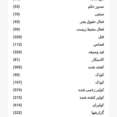
صدور حکم
(53)
صنفی
(70)
فعال حقوق بشر
(43)
فعال محیط زیست
(59)
قتل
(320)
قصاص
(112)
قید وصیقه
(320)
کاسبکار
(81)
کشته شده
(305)
کودک
(45)
کودک
(107)
کولبر زخمی شدە
(574)
کولبر کشتە شدە
(215)
کولبران
(614)
گزارشها
(222)