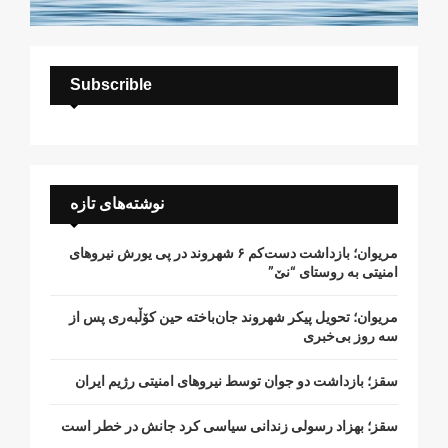
Subscrible
نوشته‌های تازه
مریوان؛ بازداشت دست‌کم ۶ شهروند در پی یورش نیروهای
امنیتی به روستای “نێ”
مریوان؛ تحویل پیکر شهروند جان‌باخته حین کۆڵبەری پس از
سە روز بی‌خبری
سقز؛ بازداشت دو جوان توسط نیروهای امنیتی رژیم ایران
سقز؛ بهزاد رسولی زندانی سیاسی کرد جانش در خطر است