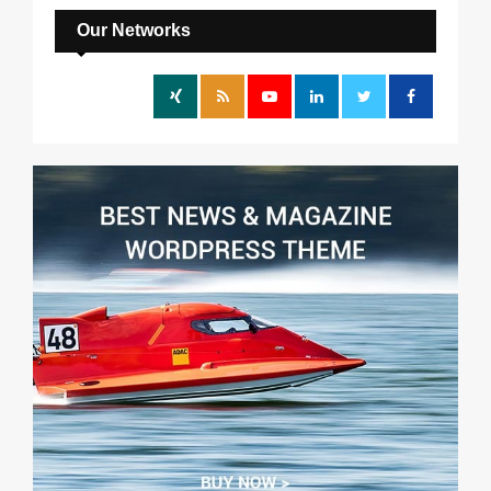
c
E
h
Our Networks
f
A
o
r
R
:
C
H