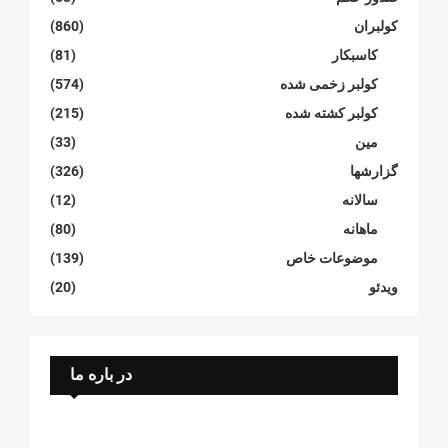
کولبران
(860)
کاسبکار
(81)
کولبر زخمی شدە
(574)
کولبر کشتە شدە
(215)
مین
(33)
گزارشها
(326)
سالانە
(12)
ماهانە
(80)
موضوعات خاص
(139)
ویدئو
(20)
در باره ما