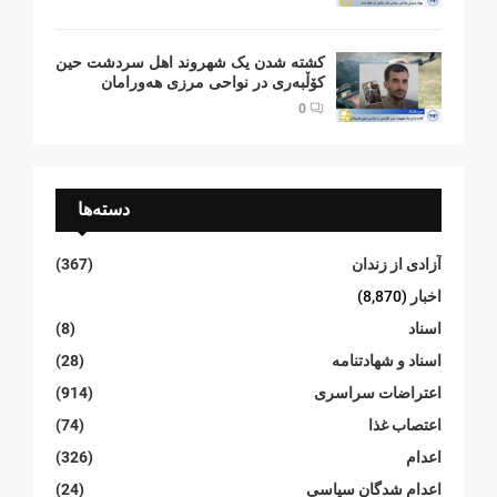
کشتە شدن یک شهروند اهل سردشت حین
کۆڵبەری در نواحی مرزی هەورامان
0
دسته‌ها
آزادی از زندان
(367)
اخبار
(8,870)
اسناد
(8)
اسناد و شهادتنامە
(28)
اعتراضات سراسری
(914)
اعتصاب غذا
(74)
اعدام
(326)
اعدام شدگان سیاسی
(24)