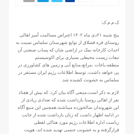
ک.م.م.ک:
پنج شنبه ۲۱دی ماه ۱۴۰۲ اعتراض مسالمت آمیز اهالی
روستای قره قشلاق از توابع شهرستان سلماس نسبت به
احداث کارخانه نمک در اراضی شان که پساب صنعتی آن
تبعات زیست محیطی بسیاری برای اکوسیستم
منطقه،باغات ،مراتع،منابع آبی و زمین های کشاورزی در
پی خواهد داشت، توسط اطلاعات رژیم ایران مستقر در
سلماس به خشونت کشیده شد.
لازم به ذکر است،منبعی آگاه بیان کرد: که بیش از هفتاد
نفر از اهالی روستا بازداشت شده که تعدادی زیادی از
این شهروندان سالخورده میباشند،همچنین این منبع آگاه
در ادامه اظهار داشت که زنان بازداشت شده از جانب
ریاست اداره اطلاعات رژیم مورد هتاکی لفظی
قرارگرفته و به خشونت جنسی تهدید شده اند، هویت