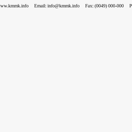
www.kmmk.info
Email: info@kmmk.info
Fax: (0049) 000-000
P