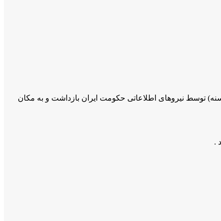
ی ۳۰ ساله و اهل روستایی آساوله از توابع سنندج(سنه) توسط نیروهای اطلاعاتی حکومت ایران بازداشت و به مکان
.