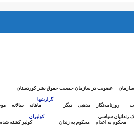
سازمان
عضویت در سازمان جمعیت حقوق بشر کوردستان
گزارشها
ت
روزنامەنگار
مذهبی
دیگر
ماهانە
سالانە
موض
نک زندانیان سیاسی
کولبران
محکوم بە اعدام
محکوم بە زندان
کولبر کشتە شدە