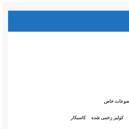
وعات خاص
کولبر زخمی شدە
کاسبکار