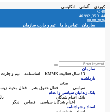
کوردی
آلمانی
انگلیسی
Instagram
Facebook
Telegram
Youtube
Twitter
Email
C
40
35.3144, 46.992
09.08.2026
سازمان
تماس با ما
تیم و چارت سازمان
Search
Search
for:
سازمان
١٦ سال فعالیت KMMK
اساسنامە
تیم و چارت 
بازداشت
مدنی
سیاسی
فعال حقوق بشر
فعال محیط زیس
بانک زندانیان سیاسی و اعدام
بانک اعدام شدگان
با
اعدام شدگان سیاسی
قصاص
دیگر
اسناد و شهادتنامە
اسناد
شهادتنامە