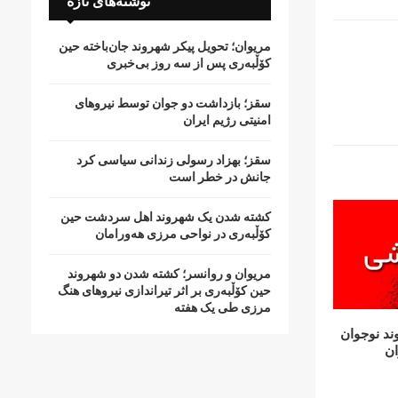
نوشته‌های تازه
مریوان؛ تحویل پیکر شهروند جان‌باخته حین
کۆڵبەری پس از سە روز بی‌خبری
سقز؛ بازداشت دو جوان توسط نیروهای
امنیتی رژیم ایران
سقز؛ بهزاد رسولی زندانی سیاسی کرد
جانش در خطر است
کشتە شدن یک شهروند اهل سردشت حین
کۆڵبەری در نواحی مرزی هەورامان
مریوان و روانسر؛ کشته شدن دو شهروند
حین کۆڵبەری بر اثر تیراندازی نیروهای هنگ
مرزی طی یک هفته
د نوجوان
ان