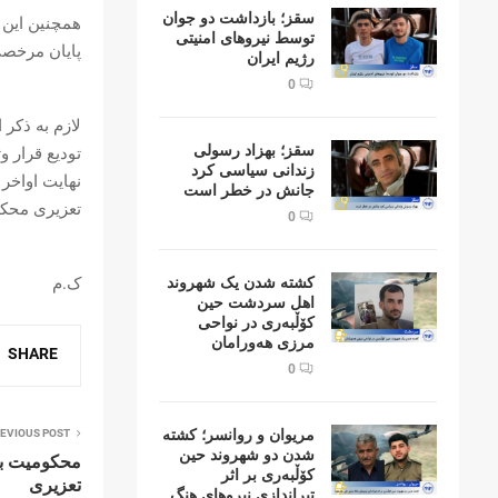
سقز؛ بازداشت دو جوان
توسط نیروهای امنیتی
پایان مرخصی
رژیم ایران
0
سقز؛ بهزاد رسولی
زندانی سیاسی کرد
جانش در خطر است
تعزیری محکوم و دی‌ماه ۹۹ جهت تحمل ح
0
ک.م
کشتە شدن یک شهروند
اهل سردشت حین
کۆڵبەری در نواحی
مرزی هەورامان
SHARE
0
مریوان و روانسر؛ کشته
EVIOUS POST
شدن دو شهروند حین
کۆڵبەری بر اثر
تعزیری
تیراندازی نیروهای هنگ