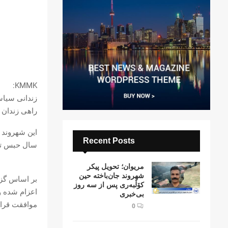
KMMK:
زندانی سیاس
راهی زندان 
Recent Posts
سال حبس تع
مریوان؛ تحویل پیکر
شهروند جان‌باخته حین
کۆڵبەری پس از سە روز
اعزام شده و
بی‌خبری
موافقت قرار
0