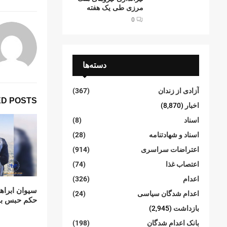
مرزی طی یک هفته
0
دسته‌ها
آزادی از زندان
(367)
D POSTS
اخبار
(8,870)
اسناد
(8)
اسناد و شهادتنامە
(28)
اعتراضات سراسری
(914)
اعتصاب غذا
(74)
اعدام
(326)
سیوان ابرا
اعدام شدگان سیاسی
(24)
حکم حبس به
بازداشت
(2,945)
بانک اعدام شدگان
(198)