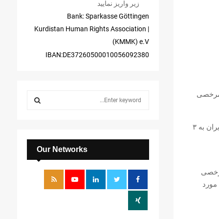
زیر واریز نمایید
Bank: Sparkasse Göttingen
| Kurdistan Human Rights Association
(KMMK) e.V
IBAN:DE37260500010056092380
 مرخصی
S
e
a
S
r
این شهروند به اتهام همکاری با یکی از احزاب کورد مخالف حکومت جمهوری اسلامی ایران به ۳
c
E
h
Our Networks
f
A
o
 به مرخصی
r
R
مورد
:
C
H