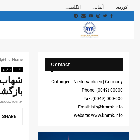
کوردی
آلمانی
انگلیسی
Telegram
Email
Youtube
Instagram
Twitter
Facebook
Home
اخبا
Contact
اخبار
سلایدر
شهاب م
Göttingen | Niedersachsen | Germany
بازگش
Phone: (0049) 00000
Fax: (0049) 000-000
ssociation
by
Email: info@kmmk.info
Website: www.kmmk.info
SHARE