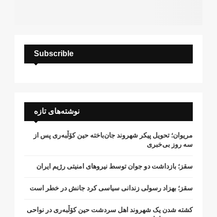
Subscrible
نوشته‌های تازه
مریوان؛ تحویل پیکر شهروند جان‌باخته حین کۆڵبەری پس از
سە روز بی‌خبری
سقز؛ بازداشت دو جوان توسط نیروهای امنیتی رژیم ایران
سقز؛ بهزاد رسولی زندانی سیاسی کرد جانش در خطر است
کشتە شدن یک شهروند اهل سردشت حین کۆڵبەری در نواحی