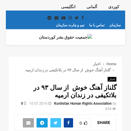
کوردی
آلمانی
انگلیسی
Telegram
Email
Youtube
Instagram
Twitter
Facebook
سازمان
تماس با ما
تیم و چارت سازمان
PRIMARY
MENU
Home
اخبار
گلناز آهنگ خوش از سال ٩٣ در بلاتکیفی در زندان ارمیە
اخبار
گلناز آهنگ خوش از سال ٩٣ در
بلاتکیفی در زندان ارمیە
0
10.07.2016
Kurdistan Human Rights Association
by
654
SHARE
0