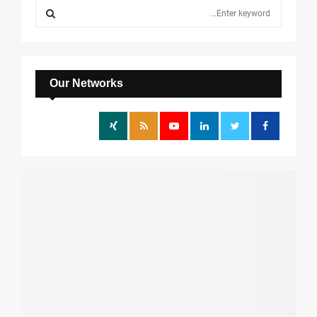
S
e
a
S
r
c
E
h
Our Networks
f
A
o
r
R
:
C
H