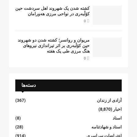
کشتە شدن یک شهروند اهل سردشت حین
کۆڵبەری در نواحی مرزی هەورامان
0
مریوان و روانسر؛ کشته شدن دو شهروند
حین کۆڵبەری بر اثر تیراندازی نیروهای
هنگ مرزی طی یک هفته
0
دسته‌ها
آزادی از زندان
(367)
اخبار
(8,870)
اسناد
(8)
اسناد و شهادتنامە
(28)
اعتراضات سراسری
(914)