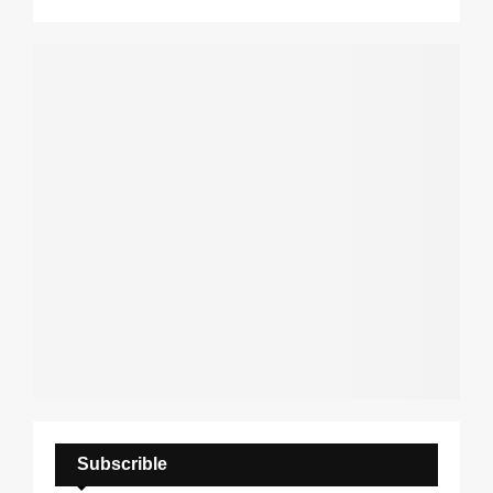
C
H
Subscrible