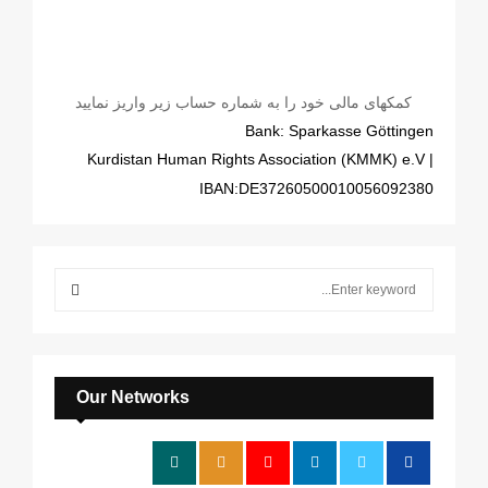
کمکهای مالی خود را به شماره حساب زیر واریز نمایید
Bank: Sparkasse Göttingen
| Kurdistan Human Rights Association (KMMK) e.V
IBAN:DE37260500010056092380
S
e
a
S
r
c
E
h
Our Networks
f
A
o
r
R
: