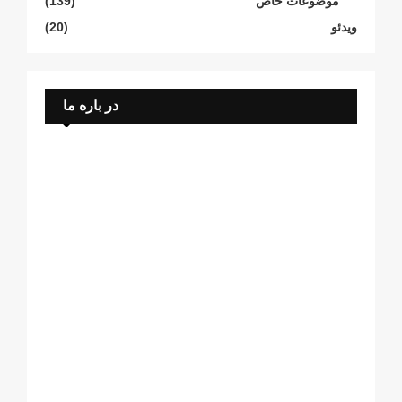
موضوعات خاص
(139)
ویدئو
(20)
در باره ما