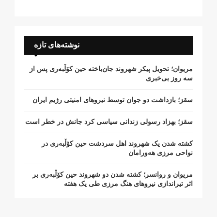
نوشته‌های تازه
مریوان؛ تحویل پیکر شهروند جان‌باخته حین کۆڵبەری پس از
سە روز بی‌خبری
سقز؛ بازداشت دو جوان توسط نیروهای امنیتی رژیم ایران
سقز؛ بهزاد رسولی زندانی سیاسی کرد جانش در خطر است
کشتە شدن یک شهروند اهل سردشت حین کۆڵبەری در
نواحی مرزی هەورامان
مریوان و روانسر؛ کشته شدن دو شهروند حین کۆڵبەری بر
اثر تیراندازی نیروهای هنگ مرزی طی یک هفته