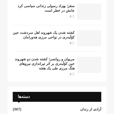
سقز؛ بهزاد رسولی زندانی سیاسی کرد
جانش در خطر است
0
کشتە شدن یک شهروند اهل سردشت حین
کۆڵبەری در نواحی مرزی هەورامان
0
مریوان و روانسر؛ کشته شدن دو شهروند
حین کۆڵبەری بر اثر تیراندازی نیروهای
هنگ مرزی طی یک هفته
0
دسته‌ها
آزادی از زندان
(367)