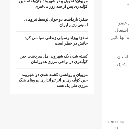
مریوان؛ تحویل پیکر شهروند جان‌باخته حین
ه
کۆڵبەری پس از سە روز بی‌خبری
سقز؛ بازداشت دو جوان توسط نیروهای
ق مرزی عضو
امنیتی رژیم ایران
 اشتغال
نها تاثیر
سقز؛ بهزاد رسولی زندانی سیاسی کرد
جانش در خطر است
کشتە شدن یک شهروند اهل سردشت حین
استان
کۆڵبەری در نواحی مرزی هەورامان
یکاری در شرق
مریوان و روانسر؛ کشته شدن دو شهروند
حین کۆڵبەری بر اثر تیراندازی نیروهای هنگ
مرزی طی یک هفته
NEXT POST