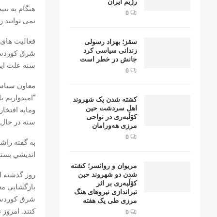
رژیم ایران
هنگام به نتی
0
نمی توانند 
فعالیت های 
سقز؛ بهزاد رسولی
زندانی سیاسی کرد
شرق کوردست
جانش در خطر است
سنە علت این
0
معاون سیاسی 
“امیدواریم ب
کشتە شدن یک شهروند
اهل سردشت حین
ومایه افتخار
کۆڵبەری در نواحی
سنە در حال 
مرزی هەورامان
0
به گفته راش
انديشي بسته
مریوان و روانسر؛ کشته
روز گذشته اص
شدن دو شهروند حین
کۆڵبەری بر اثر
بازگشایی مع
تیراندازی نیروهای هنگ
شرق کوردستا
مرزی طی یک هفته
کنند. امروز
0