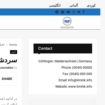
کوردی
آلمانی
انگلیسی
Telegram
Email
Youtube
Instagram
Twitter
Facebook
Home
اخبا
Contact
اخبار
سردشت 
Göttingen | Niedersachsen | Germany
Phone: (0049) 00000
ssociation
by
Fax: (0049) 000-000
SHARE
Email: info@kmmk.info
Website: www.kmmk.info
در ادامه اع
اعلام کردند