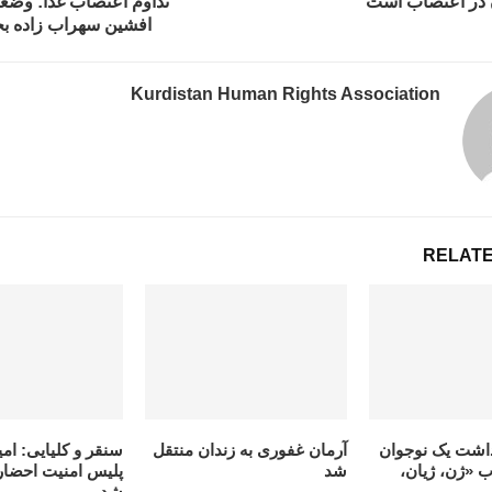
ن در اعتصاب است
تداوم اعتصاب غذا: وض
افشین سهراب زادە ب
Kurdistan Human Rights Association
RELATE
داشت یک نوجوان
آرمان غفوری بە زندان منتقل
سنقر و کلیایی: امیر
ب «ژن، ژیان،
شد
پلیس امنیت احضار 
شد