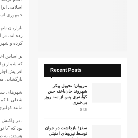
اسلامی ایرا
جمهوری اسلا
بازاریان شه
زدە اند، در
کرده و شهر ر
بر اساس اخب
که
شمار زیاد
Recent Posts
افزایش اجاره
بازگشایی مغ
مریوان؛ تحویل پیکر
شهروند جان‌باخته حین
شهرهای سردش
کۆڵبەری پس از سە روز
شغلی با کمت
بی‌خبری
مانند کولبری
0
. در واکنش 
بود که “با ت
سقز؛ بازداشت دو جوان
توسط نیروهای امنیتی
هستند، به ط