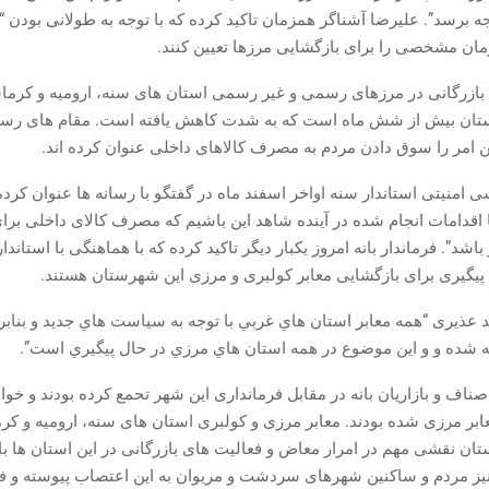
جه برسد”. علیرضا آشناگر همزمان تاکید کرده که با توجه به طولانی بودن “ا
زمان مشخصی را برای بازگشایی مرزها تعیین کنند.
بازرگانی در مرزهای رسمی و غیر رسمی استان های سنە، ارومیە و کرما
ان بیش از شش ماه است که به شدت کاهش یافته است. مقام های رس
 امر را سوق دادن مردم به مصرف کالاهای داخلی عنوان کرده اند.
امنیتی استاندار سنە اواخر اسفند ماه در گفتگو با رسانه ها عنوان کرده
ا اقدامات انجام شده در آینده شاهد این باشیم که مصرف کالای داخلی برا
 باشد”. فرماندار بانه امروز یکبار دیگر تاکید کرده که با هماهنگی با استاند
پیگیری برای بازگشایی معابر کولبری و مرزی این شهرستان هستند.
د عذیری “همه معابر استان هاي غربي با توجه به سياست هاي جديد و بنا
 شده و و اين موضوع در همه استان هاي مرزي در حال پيگيري است”.
ناف و بازاریان بانه در مقابل فرمانداری این شهر تحمع کرده بودند و خوا
ابر مرزی شده بودند. معابر مرزی و کولبری استان های سنە، ارومیە و کر
ن نقشی مهم در امرار معاض و فعالیت های بازرگانی در این استان ها ب
 نیز مردم و ساکنین شهرهای سردشت و مریوان به این اعتصاب پیوسته و ف