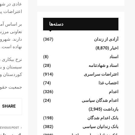
عادی در شهر 
اعتراضات پی
دسته‌ها
تعاونی مرزن
دارند. شهرون
آزادی از زندان
(367)
نهاده است.
اخبار
(8,870)
اسناد
(8)
نرخ بیکاری 
اسناد و شهادتنامە
(28)
کوردستان و ا
اعتراضات سراسری
(914)
اعتصاب غذا
(74)
جمعیت حقوق
اعدام
(326)
اعدام شدگان سیاسی
(24)
SHARE
بازداشت
(2,945)
بانک اعدام شدگان
(198)
بانک زندانیان سیاسی
(382)
EVIOUS POST