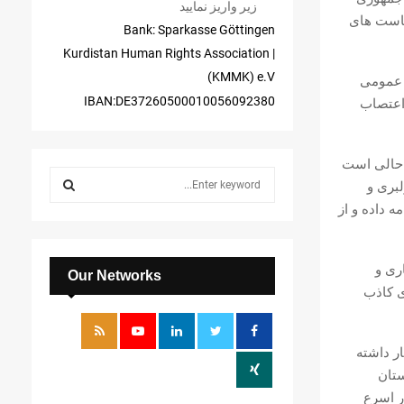
زیر واریز نمایید
یاست های
Bank: Sparkasse Göttingen
| Kurdistan Human Rights Association
(KMMK) e.V
ب عمومی
IBAN:DE37260500010056092380
اعتصاب
 حالی است
S
لبری و
e
ه داده و از
a
S
r
c
E
ری و
h
Our Networks
f
ی کاذب
A
o
r
R
:
ر داشته
C
ستان
ر اسرع
H