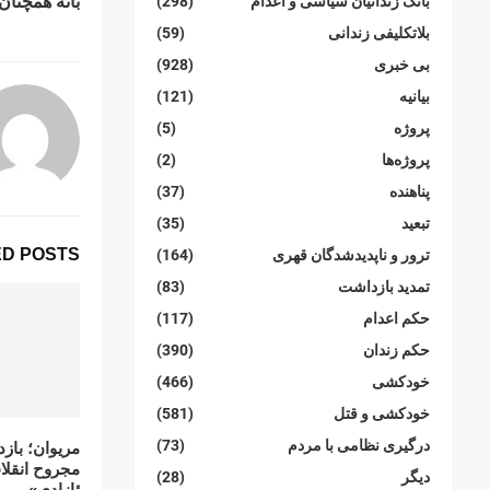
بانە همچنا
بانک زندانیان سیاسی و اعدام
(298)
بلاتکلیفی زندانی
(59)
بی خبری
(928)
بیانیە
(121)
پروژە
(5)
پروژەها
(2)
پناهنده
(37)
تبعید
(35)
D POSTS
ترور و ناپدیدشدگان قهری
(164)
تمدید بازداشت
(83)
حکم اعدام
(117)
حکم زندان
(390)
خودکشی
(466)
خودکشی و قتل
(581)
درگیری نظامی با مردم
(73)
مریوان؛ باز
مجروح انقلا
دیگر
(28)
ئازادی»