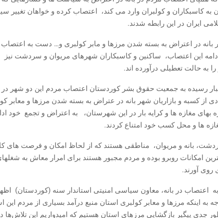
ن به کاسبکاران و کولبران وارد می کند، اعتصاب کرده و خواهان تغییر س
می ایران در این رابطه شدند.
ر بانە در اعتراض بە بستە شدن مرزها و مابر کولبری و… دست بە اعتصا
 ادامه این اعتصاب، ساکنین و کاسبکاران شهرهای مریوان و سردشت نیز 
ا به حالت تعطیلی درآورده اند.
ار رسیده به جمعیت حقوق بشر کوردستان اعتصاب مردم این دو شهر در
ی از کسبه و بازاریان شهر بانه در عتراض به بسته شدن مرزها و معابر کو
 بهای مغازه ها و کرایه بار در این شهرستان، به اعتراض و تجمع خود ادام
ازه ها و محل کسب خود امتناع کردند.
ت، بانه و مریوان، مناطقی هستند که از لحاظ امکان و فرصت های کا
رین امکانات روبرو بوده و مردم مجبور هستند برای امرار معاش به شغلها
 روی آورند.
به اعتصاب در بانه، معاون سیاسی امنیتی استاندار سنە (کوردستان) اظها
وجه به اینکه مرزها و معابر کولبری استان منبع درآمد بسیاری از مردم این ا
ور جدی پیگیر بازگشایی مرزهای استان هستیم که امیدواریم این تلاش‌ها د