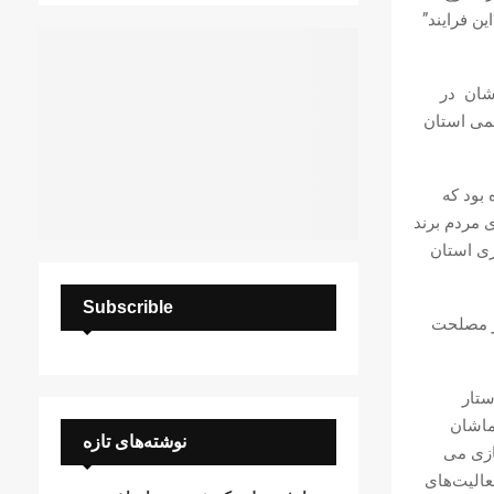
ین فرایند”
شان در
می استان
 بود که
ی مردم برند
اری استان
Subscrible
بر مصلحت
ستار
ماشان
نوشته‌های تازه
ازی می
عالیت‌های