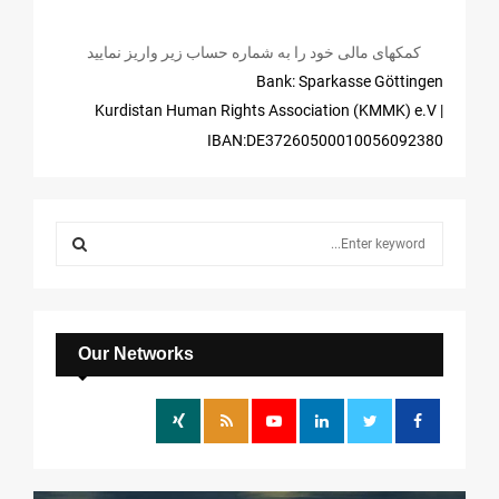
کمکهای مالی خود را به شماره حساب زیر واریز نمایید
Bank: Sparkasse Göttingen
| Kurdistan Human Rights Association (KMMK) e.V
IBAN:DE37260500010056092380
S
e
a
S
r
c
E
h
Our Networks
f
A
o
r
R
:
C