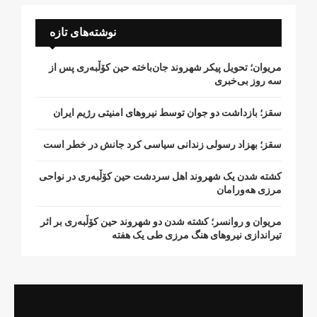
نوشته‌های تازه
مریوان؛ تحویل پیکر شهروند جان‌باخته حین کۆڵبەری پس از
سە روز بی‌خبری
سقز؛ بازداشت دو جوان توسط نیروهای امنیتی رژیم ایران
سقز؛ بهزاد رسولی زندانی سیاسی کرد جانش در خطر است
کشتە شدن یک شهروند اهل سردشت حین کۆڵبەری در نواحی
مرزی هەورامان
مریوان و روانسر؛ کشته شدن دو شهروند حین کۆڵبەری بر اثر
تیراندازی نیروهای هنگ مرزی طی یک هفته