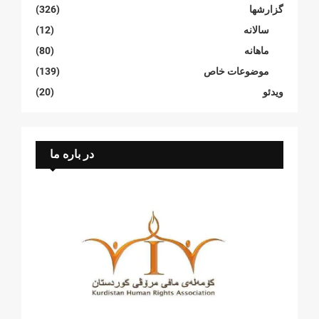
گزارشها
(326)
سالانە
(12)
ماهانە
(80)
موضوعات خاص
(139)
ویدئو
(20)
در باره ما