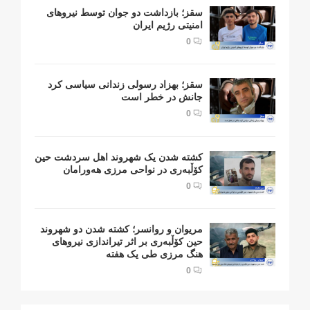
سقز؛ بازداشت دو جوان توسط نیروهای
امنیتی رژیم ایران
0
سقز؛ بهزاد رسولی زندانی سیاسی کرد
جانش در خطر است
0
کشتە شدن یک شهروند اهل سردشت حین
کۆڵبەری در نواحی مرزی هەورامان
0
مریوان و روانسر؛ کشته شدن دو شهروند
حین کۆڵبەری بر اثر تیراندازی نیروهای
هنگ مرزی طی یک هفته
0