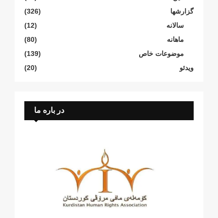
گزارشها
(326)
سالانە
(12)
ماهانە
(80)
موضوعات خاص
(139)
ویدئو
(20)
در باره ما