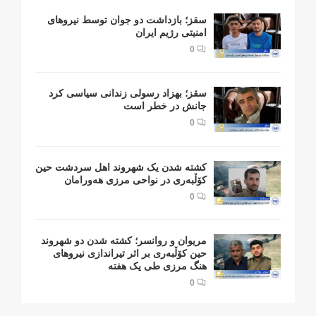
سقز؛ بازداشت دو جوان توسط نیروهای
امنیتی رژیم ایران
0
سقز؛ بهزاد رسولی زندانی سیاسی کرد
جانش در خطر است
0
کشتە شدن یک شهروند اهل سردشت حین
کۆڵبەری در نواحی مرزی هەورامان
0
مریوان و روانسر؛ کشته شدن دو شهروند
حین کۆڵبەری بر اثر تیراندازی نیروهای
هنگ مرزی طی یک هفته
0