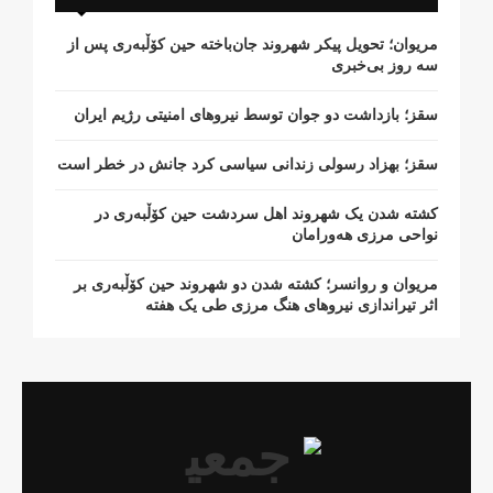
مریوان؛ تحویل پیکر شهروند جان‌باخته حین کۆڵبەری پس از
سە روز بی‌خبری
سقز؛ بازداشت دو جوان توسط نیروهای امنیتی رژیم ایران
سقز؛ بهزاد رسولی زندانی سیاسی کرد جانش در خطر است
کشتە شدن یک شهروند اهل سردشت حین کۆڵبەری در
نواحی مرزی هەورامان
مریوان و روانسر؛ کشته شدن دو شهروند حین کۆڵبەری بر
اثر تیراندازی نیروهای هنگ مرزی طی یک هفته