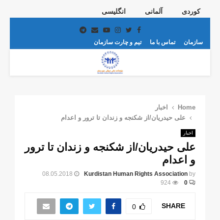
کوردی
آلمانی
انگلیسی
Telegram
Email
Youtube
Instagram
Twitter
Facebook
سازمان
تماس با ما
تیم و چارت سازمان
PRIMARY
MENU
Home
اخبار
علی حیدریان/از شکنجه و زندان تا ترور و اعدام
اخبار
علی حیدریان/از شکنجه و زندان تا ترور
و اعدام
08.05.2018
Kurdistan Human Rights Association
by
924
0
SHARE
0