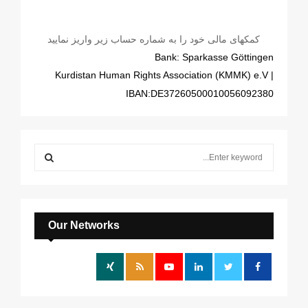
کمکهای مالی خود را به شماره حساب زیر واریز نمایید
Bank: Sparkasse Göttingen
| Kurdistan Human Rights Association (KMMK) e.V
IBAN:DE37260500010056092380
S
e
a
S
r
c
E
h
Our Networks
f
A
o
r
R
:
C