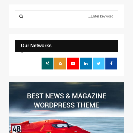
S
e
a
S
r
c
E
h
Our Networks
f
A
o
r
R
:
C
H