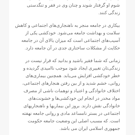
شوم او گرفتار شوند و چنان وی در فقر و تنگدستی
زندگی کنند.
بيكارى در جامعه منجر به ناهنجاری‌های اجتماعى و كاهش
سلامت و بهداشت جامعه می‌شود. خودكشى يكى از
آسیب‌های اجتماعی است كه ميزان بالاى آن در جامعه
حكايت از مشكلات ساختارى جدى در آن جامعه دارد.
زمانی که شما فقير باشيد و بدانید كه قرار نيست در
زندگی‌تان تغييرى ايجاد شود موجب نااميدى گرديده و
خطر خودكشى افزايش می‌یابد. همچنين بیماری‌های
روانى، خشم شديد و از بين رفتن هنجارهاى اجتماعى،
اختلاف خانوادگى و اعتياد و توهمات ناشى از مصرف
مواد مخدر در انجام اين خودکشی‌ها و خشونت‌های
خانوادگى نقش دارند. بروز این بیماریها و ناهنجاریهای
اجتماعی در بستر نامساعد مادی و روانی جامعه نهفته
است. که مسبب اصلی این وضعیت جامعه حکومت
جمهوری اسلامی ایران می باشد.