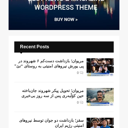
Recent Posts
مریوان؛ بازداشت دست‌کم ۶ شهروند در
پی یورش نیروهای امنیتی به روستای “نێ”
0
مریوان؛ تحویل پیکر شهروند جان‌باخته
حین کۆڵبەری پس از سە روز بی‌خبری
0
سقز؛ بازداشت دو جوان توسط نیروهای
امنیتی رژیم ایران