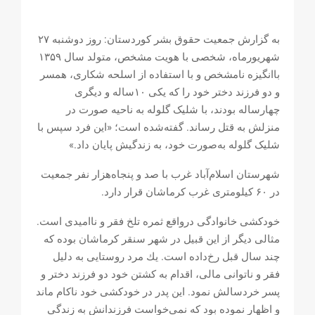
به گزارش جمعيت حقوق بشر كوردستان: روز دوشنبه ۲۷
شهريورماه، شخصی با هویت مشخص، متولد سال ۱۳۵۹
باانگیزه نامشخص و با استفاده از اسلحه شکاری، همسر
و دو فرزند دختر خود را که یکی ١٠ساله و دیگری
چهارساله بودند، با شلیک گلوله به ناحیه صورت در
منزلش به قتل ‌رساند. گفته‌شده است؛ «این فرد سپس با
شلیک گلوله به‌صورت خود، به زندگیش پایان داد.»
شهرستان اسلام‌آباد غرب با صد و پنجاه‌هزار نفر جمعیت
در ۶۰ کیلومتری غرب کرماشان قرار دارد.
خودكشى خانوادگى درواقع ثمره تلخ فقر و نااميدى است.
مثالى ديگر از اين قبيل در شهر سنقر كرماشان بوده كه
چند سال قبل رخ‌داده است. يك مرد روستايى به دليل
فقر و ناتوانی مالی، اقدام به كشتن خود دو فرزند دختر و
پسر خردسالش نمود. این پدر در خودکشی خود ناکام ماند
و اظهار نموده بود که نمی‌خواست فرزندانش به زندگی