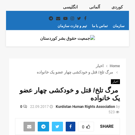
کوردی
آلمانی
انگلیسی
Telegram
Email
Youtube
Instagram
Twitter
Facebook
سازمان
تماس با ما
تیم و چارت سازمان
PRIMARY
MENU
Home
اخبار
مرگ تلخ/ قتل و خودکشی چهار عضو یک خانواده
اخبار
مرگ تلخ/ قتل و خودکشی چهار عضو
یک خانواده
0
22.09.2017
Kurdistan Human Rights Association
by
523
SHARE
0