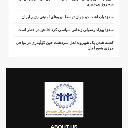
سە روز بی‌خبری
سقز؛ بازداشت دو جوان توسط نیروهای امنیتی رژیم ایران
سقز؛ بهزاد رسولی زندانی سیاسی کرد جانش در خطر است
کشتە شدن یک شهروند اهل سردشت حین کۆڵبەری در نواحی
مرزی هەورامان
ABOUT US