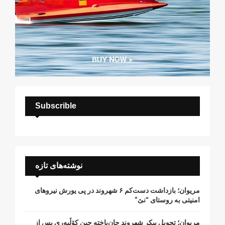
Subscrible
نوشته‌های تازه
مریوان؛ بازداشت دست‌کم ۶ شهروند در پی یورش نیروهای
امنیتی به روستای “نێ”
مریوان؛ تحویل پیکر شهروند جان‌باخته حین کۆڵبەری پس از