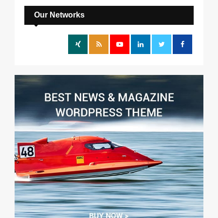
c
E
h
Our Networks
f
A
o
r
R
:
C
H