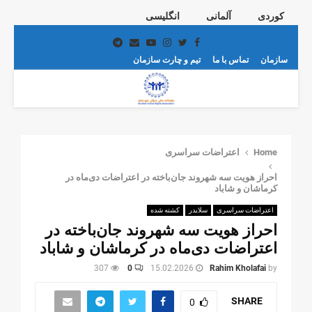
کوردی
آلمانی
انگلیسی
Telegram
Email
Youtube
Instagram
Twitter
Facebook
سازمان
تماس با ما
تیم و چارت سازمان
PRIMARY
MENU
Home
اعتراضات سراسری
احراز هویت سه شهروند جان‌باخته در اعتراضات دی‌ماه در
کرماشان و شاباد
اعتراضات سراسری
سلایدر
کشته شده
احراز هویت سه شهروند جان‌باخته در
اعتراضات دی‌ماه در کرماشان و شاباد
307
0
15.02.2026
Rahim Kholafai
by
SHARE
0