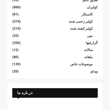
صدور حکم
(53)
کولبران
(860)
کاسبکار
(81)
کولبر زخمی شدە
(574)
کولبر کشتە شدە
(215)
مین
(33)
گزارشها
(326)
سالانە
(12)
ماهانە
(80)
موضوعات خاص
(139)
ویدئو
(20)
در باره ما