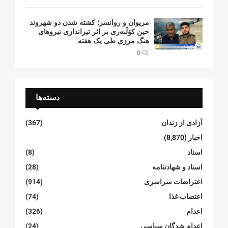
مریوان و روانسر؛ کشته شدن دو شهروند
حین کۆڵبەری بر اثر تیراندازی نیروهای
هنگ مرزی طی یک هفته
0
دسته‌ها
آزادی از زندان
(367)
اخبار
(8,870)
اسناد
(8)
اسناد و شهادتنامە
(28)
اعتراضات سراسری
(914)
اعتصاب غذا
(74)
اعدام
(326)
اعدام شدگان سیاسی
(24)