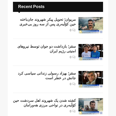
Recent Posts
مریوان؛ تحویل پیکر شهروند جان‌باخته
حین کۆڵبەری پس از سە روز بی‌خبری
0
سقز؛ بازداشت دو جوان توسط نیروهای
امنیتی رژیم ایران
0
سقز؛ بهزاد رسولی زندانی سیاسی کرد
جانش در خطر است
0
کشتە شدن یک شهروند اهل سردشت حین
کۆڵبەری در نواحی مرزی هەورامان
0