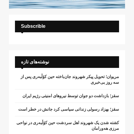
Subscrible
نوشته‌های تازه
مریوان؛ تحویل پیکر شهروند جان‌باخته حین کۆڵبەری پس از
سە روز بی‌خبری
سقز؛ بازداشت دو جوان توسط نیروهای امنیتی رژیم ایران
سقز؛ بهزاد رسولی زندانی سیاسی کرد جانش در خطر است
کشتە شدن یک شهروند اهل سردشت حین کۆڵبەری در نواحی
مرزی هەورامان