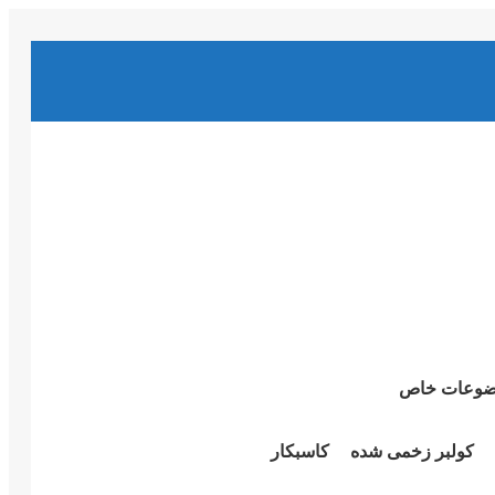
وعات خاص
کولبر زخمی شدە
کاسبکار