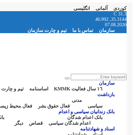
کوردی
آلمانی
انگلیسی
Instagram
Facebook
Telegram
Youtube
Twitter
Email
C
31.3
35.3144, 46.992
07.08.2026
سازمان
تماس با ما
تیم و چارت سازمان
Search
Search
for:
سازمان
١٦ سال فعالیت KMMK
اساسنامە
تیم و چارت 
بازداشت
مدنی
سیاسی
فعال حقوق بشر
فعال محیط زیس
بانک زندانیان سیاسی و اعدام
بانک اعدام شدگان
با
اعدام شدگان سیاسی
قصاص
دیگر
اسناد و شهادتنامە
اسناد
شهادتنامە