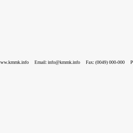
www.kmmk.info
Email: info@kmmk.info
Fax: (0049) 000-000
P