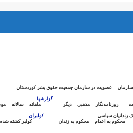
سازمان
عضویت در سازمان جمعیت حقوق بشر کوردستان
گزارشها
ت
روزنامەنگار
مذهبی
دیگر
ماهانە
سالانە
موض
نک زندانیان سیاسی
کولبران
محکوم بە اعدام
محکوم بە زندان
کولبر کشتە شدە