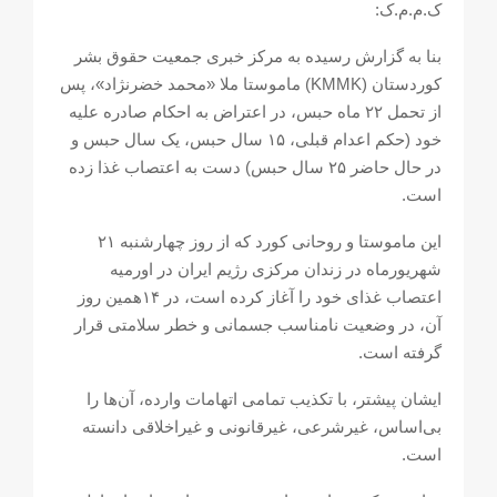
ک.م.م.ک:
بنا به گزارش رسیده به مرکز خبری جمعیت حقوق بشر
کوردستان (KMMK) ماموستا ملا «محمد خضرنژاد»، پس
از تحمل ۲۲ ماه حبس، در اعتراض به احکام صادره علیه
خود (حکم اعدام قبلی، ۱۵ سال حبس، یک سال حبس و
در حال حاضر ۲۵ سال حبس) دست به اعتصاب غذا زده
است.
این ماموستا و روحانی کورد که از روز چهارشنبه ۲۱
شهریورماه در زندان مرکزی رژیم ایران در اورمیه
اعتصاب غذای خود را آغاز کرده است، در ۱۴همین روز
آن، در وضعیت نامناسب جسمانی و خطر سلامتی قرار
گرفته است.
ایشان پیشتر، با تکذیب تمامی اتهامات وارده، آن‌ها را
بی‌اساس، غیرشرعی، غیرقانونی و غیراخلاقی دانسته
است.