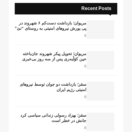
Recent Posts
مریوان؛ بازداشت دست‌کم ۶ شهروند در
پی یورش نیروهای امنیتی به روستای “نێ”
0
مریوان؛ تحویل پیکر شهروند جان‌باخته
حین کۆڵبەری پس از سە روز بی‌خبری
0
سقز؛ بازداشت دو جوان توسط نیروهای
امنیتی رژیم ایران
0
سقز؛ بهزاد رسولی زندانی سیاسی کرد
جانش در خطر است
0