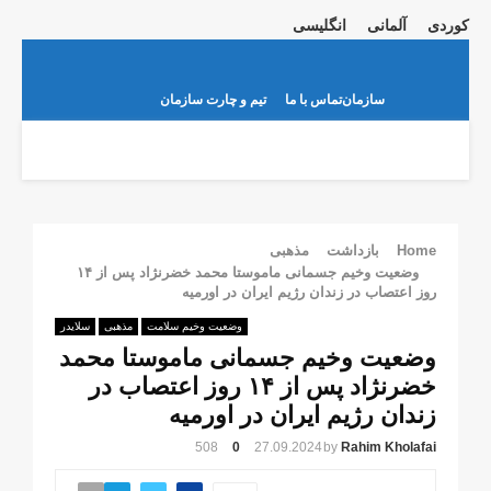
کوردی
آلمانی
انگلیسی
Telegram
Instagram
Youtube
Email
Facebook
Twitter
سازمان
تماس با ما
تیم و چارت سازمان
MARY
ENU
Home
بازداشت
مذهبی
وضعیت وخیم جسمانی ماموستا محمد خضرنژاد پس از ۱۴
روز اعتصاب در زندان رژیم ایران در اورمیه
وضعیت وخیم سلامت
مذهبی
سلایدر
وضعیت وخیم جسمانی ماموستا محمد
خضرنژاد پس از ۱۴ روز اعتصاب در
زندان رژیم ایران در اورمیه
508
0
27.09.2024
by
Rahim Kholafai