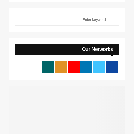
S
S
e
a
E
r
c
A
h
Our Networks
f
R
o
r
C
:
H