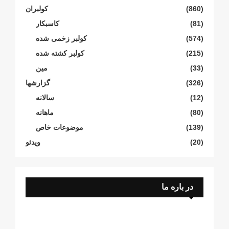
(860)
کولبران
(81)
کاسبکار
(574)
کولبر زخمی شدە
(215)
کولبر کشتە شدە
(33)
مین
(326)
گزارشها
(12)
سالانە
(80)
ماهانە
(139)
موضوعات خاص
(20)
ویدئو
در باره ما