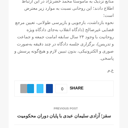
منابع نزدیک به ماموستا محمد خضرنژاد در این ارتباط
اطلاع دادند؛ این روحانی نسبت به موارد زیر معترض
است؛
نحوه بازداشت، بازجویی و بازپرسی طولانی، تعیین مرجع
قضایی غیرصالح (دادگاه انقلاب به‌جای دادگاه ویژه
روحانیت با وجود ۲۴ سال سابقه امامت جمعه و جماعت
و تدریس)، برگزاری جلسه دادگاه در چند دقیقه به‌صورت
صوری و الکترونیکی، بدون تبیین لازم و هیچ‌گونه پرسش و
پاسخی.
ع.م
SHARE
0
PREVIOUS POST
سقز؛ آزادی سلیمان عبدی با پایان دوران محکومیت