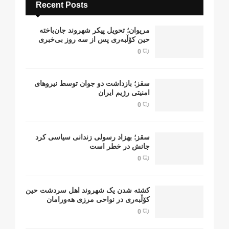
Recent Posts
مریوان؛ تحویل پیکر شهروند جان‌باخته
حین کۆڵبەری پس از سە روز بی‌خبری
0
سقز؛ بازداشت دو جوان توسط نیروهای
امنیتی رژیم ایران
0
سقز؛ بهزاد رسولی زندانی سیاسی کرد
جانش در خطر است
0
کشتە شدن یک شهروند اهل سردشت حین
کۆڵبەری در نواحی مرزی هەورامان
0