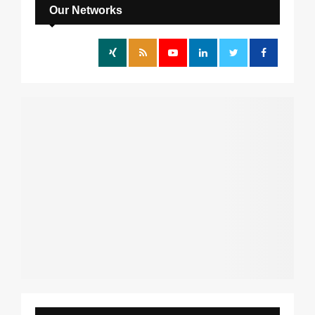
h
Our Networks
f
A
o
r
R
:
C
H