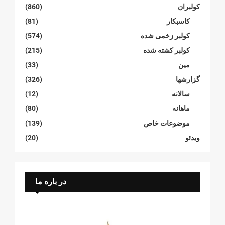
کولبران
(860)
کاسبکار
(81)
کولبر زخمی شدە
(574)
کولبر کشتە شدە
(215)
مین
(33)
گزارشها
(326)
سالانە
(12)
ماهانە
(80)
موضوعات خاص
(139)
ویدئو
(20)
در باره ما