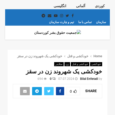
کوردی
آلمانی
انگلیسی
Telegram
Email
Youtube
Instagram
Twitter
Facebook
سازمان
تماس با ما
تیم و چارت سازمان
PRIMARY
MENU
Home
خودکشی و قتل
خودکشی یک شهروند زن در سقز
خودکشی
خودکشی و قتل
زن
سلایدر
خودکشی یک شهروند زن در سقز
694
0
07.07.2024
Bilal Enferadi
by
SHARE
0