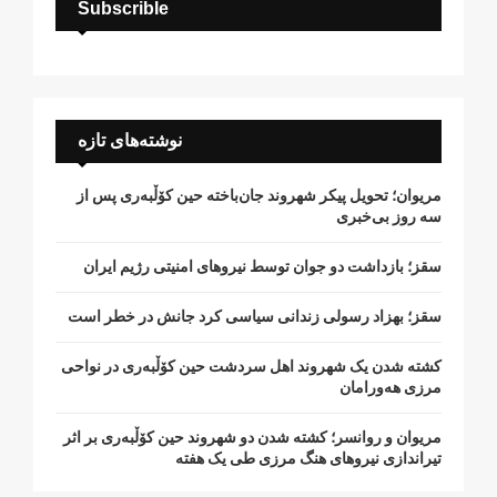
Subscrible
نوشته‌های تازه
مریوان؛ تحویل پیکر شهروند جان‌باخته حین کۆڵبەری پس از
سە روز بی‌خبری
سقز؛ بازداشت دو جوان توسط نیروهای امنیتی رژیم ایران
سقز؛ بهزاد رسولی زندانی سیاسی کرد جانش در خطر است
کشتە شدن یک شهروند اهل سردشت حین کۆڵبەری در نواحی
مرزی هەورامان
مریوان و روانسر؛ کشته شدن دو شهروند حین کۆڵبەری بر اثر
تیراندازی نیروهای هنگ مرزی طی یک هفته