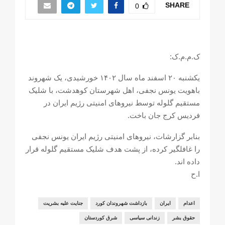
SHARE
0
ک.م.م.ک:
یکشنبه ٢٠ اسفند ماه سال ١۴٠٢ خورشیدی، یک شهروند
باهویت یونس نجفی، اهل شهرستان کوهدشت، با شلیک
مستقیم گلوله توسط نیروهای امنیتی رژیم ایران در
فردیس کرج جان باخت.
بنابر گزارشات، نیروهای امنیتی رژیم ایران یونس نجفی
را غافلگیر کرده، از پشت هدف شلیک مستقیم گلوله قرار
داده اند.
ا.ح
اعدام
ایران
بازداشت شهروندان کورد
جنایت علیه بشریت
حقوق بشر
زندانی سیاسی
شرق کوردستان