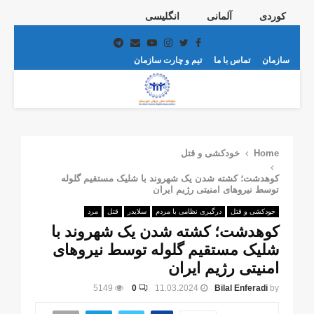
کوردی
آلمانی
انگلیسی
Telegram
Email
Youtube
Instagram
Twitter
Facebook
سازمان
تماس با ما
تیم و چارت سازمان
PRIMARY
MENU
Home
خودکشی و قتل
کوهدشت؛ کشته شدن یک شهروند با شلیک مستقیم گلوله
توسط نیروهای امنیتی رژیم ایران
خودکشی و قتل
درگیری نظامی با مردم
سلایدر
قتل
مرد
کوهدشت؛ کشته شدن یک شهروند با
شلیک مستقیم گلوله توسط نیروهای
امنیتی رژیم ایران
5149
0
11.03.2024
Bilal Enferadi
by