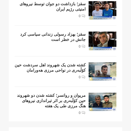
سقز؛ بازداشت دو جوان توسط نیروهای
امنیتی رژیم ایران
0
سقز؛ بهزاد رسولی زندانی سیاسی کرد
جانش در خطر است
0
کشتە شدن یک شهروند اهل سردشت حین
کۆڵبەری در نواحی مرزی هەورامان
0
مریوان و روانسر؛ کشته شدن دو شهروند
حین کۆڵبەری بر اثر تیراندازی نیروهای
هنگ مرزی طی یک هفته
0