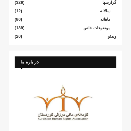
گزارشها
(326)
سالانە
(12)
ماهانە
(80)
موضوعات خاص
(139)
ویدئو
(20)
در باره ما