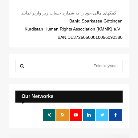
کمکهای مالی خود را به شماره حساب زیر واریز نمایید
Bank: Sparkasse Göttingen
| Kurdistan Human Rights Association (KMMK) e.V
IBAN:DE37260500010056092380
S
e
a
S
r
c
E
h
Our Networks
f
A
o
r
R
:
C