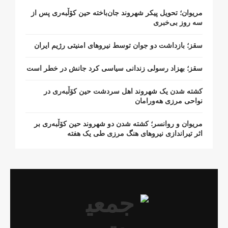
مریوان؛ تحویل پیکر شهروند جان‌باخته حین کۆڵبەری پس از
سە روز بی‌خبری
سقز؛ بازداشت دو جوان توسط نیروهای امنیتی رژیم ایران
سقز؛ بهزاد رسولی زندانی سیاسی کرد جانش در خطر است
کشتە شدن یک شهروند اهل سردشت حین کۆڵبەری در
نواحی مرزی هەورامان
مریوان و روانسر؛ کشته شدن دو شهروند حین کۆڵبەری بر
اثر تیراندازی نیروهای هنگ مرزی طی یک هفته