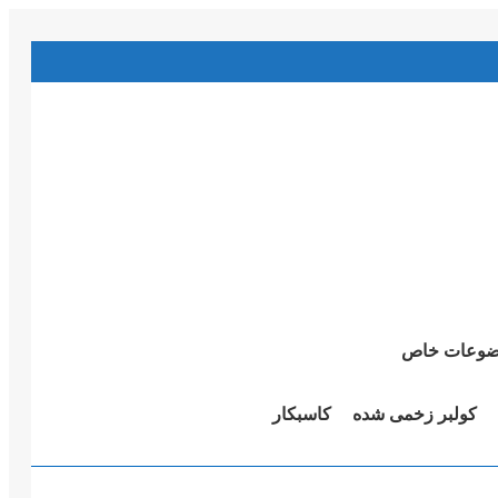
وعات خاص
کولبر زخمی شدە
کاسبکار