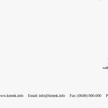
رفت
www.kmmk.info
Email: info@kmmk.info
Fax: (0049) 000-000
P