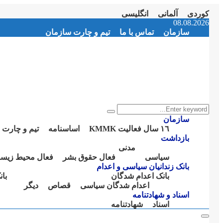
کوردی
آلمانی
انگلیسی
Instagram
Facebook
Telegram
Youtube
Twitter
Email
08.08.2026
سازمان
تماس با ما
تیم و چارت سازمان
Search
Search
for:
سازمان
١٦ سال فعالیت KMMK
اساسنامە
تیم و چارت 
بازداشت
مدنی
سیاسی
فعال حقوق بشر
فعال محیط زیس
بانک زندانیان سیاسی و اعدام
بانک اعدام شدگان
با
اعدام شدگان سیاسی
قصاص
دیگر
اسناد و شهادتنامە
اسناد
شهادتنامە
Primary