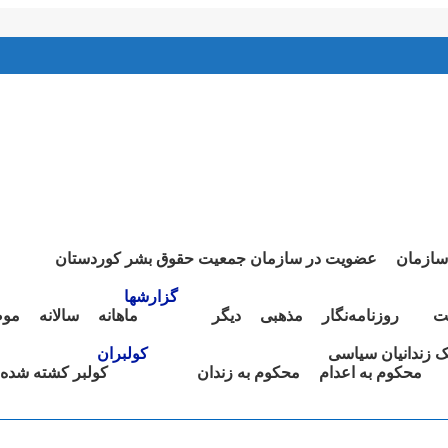
سازمان
عضویت در سازمان جمعیت حقوق بشر کوردستان
گزارشها
ت
روزنامەنگار
مذهبی
دیگر
ماهانە
سالانە
موض
نک زندانیان سیاسی
کولبران
محکوم بە اعدام
محکوم بە زندان
کولبر کشتە شدە