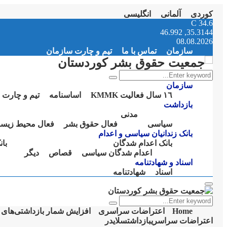
کوردی
آلمانی
انگلیسی
Instagram
Facebook
Telegram
Youtube
Twitter
Email
C
34.6
35.3144, 46.992
08.08.2026
سازمان
تماس با ما
تیم و چارت سازمان
Search
Search
for:
سازمان
١٦ سال فعالیت KMMK
اساسنامە
تیم و چارت 
بازداشت
مدنی
سیاسی
فعال حقوق بشر
فعال محیط زیس
بانک زندانیان سیاسی و اعدام
بانک اعدام شدگان
با
اعدام شدگان سیاسی
قصاص
دیگر
اسناد و شهادتنامە
اسناد
شهادتنامە
Primary
Menu
Search
Search
for:
Home
اعتراضات سراسری
افزایش شمار بازداشتی‌های جوانر
اعتراضات سراسری
بازداشت
سلایدر