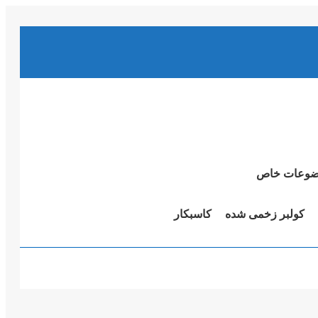
وعات خاص
کولبر زخمی شدە
کاسبکار