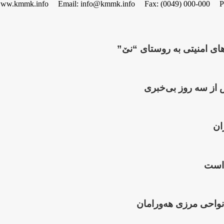
www.kmmk.info
Email: info@kmmk.info
Fax: (0049) 000-000
P
 از سە روز بی‌خبری
ان
 است
واحی مرزی هەورامان