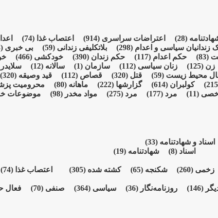
شهادتنامە
(28)
اعتراضات سراسری
(914)
اعتصاب غذا
(74)
اعدا
ک زندانیان سیاسی و اعدام
(298)
بلاتکلیفی زندانی
(59)
بی خبری
(928)
شت
(83)
حکم اعدام
(117)
حکم زندان
(390)
خودکشی
(466)
خو
زن
(125)
زنان سیاسی
(112)
سازمان
(1)
سالانە
(12)
سلایدر
)
ال محیط زیست
(59)
قتل
(320)
قصاص
(112)
قید وصیقه
(320)
کولبران
(614)
گزارشها
(222)
ماهانە
(80)
محرومیت پز
خصی
(11)
مرد
(177)
مرد
(275)
مواد مخدر
(98)
موضوعات خ
اسناد و شهادتنامە
(33)
اسناد
(8)
شهادتنامە
(19)
زخمی
(260)
شکنجە
(65)
کشته شده
(305)
اعتصاب غذا
(74)
یگر
(146)
روزنامەنگار
(36)
سیاسی
(364)
صنفی
(70)
فعال ح