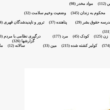
ص
(112)
مواد مخدر
(98)
محکوم بە زندان
(345)
وضعیت وخیم سلامت
(32)
درسە حقوق بشر
(29)
پناهنده
(37)
ترور و ناپدیدشدگان قهری
(164)
(3
زن
(125)
کودک
(45)
مرد
(177)
درگیری نظامی با مردم
(73)
گزارشها
(326)
(574
کولبر کشتە شدە
(215)
مین
(33)
سالانە
(12)
ما