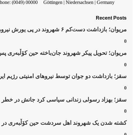
hone: (0049) 00000
Göttingen | Niedersachsen | Germany
Recent Posts
مریوان؛ بازداشت دست‌کم ۶ شهروند در پی یورش نیروهای امنیتی به روستای “نێ”
0
مریوان؛ تحویل پیکر شهروند جان‌باخته حین کۆڵبەری پس
0
سقز؛ بازداشت دو جوان توسط نیروهای امنیتی رژیم ایر
0
سقز؛ بهزاد رسولی زندانی سیاسی کرد جانش در خطر
0
کشتە شدن یک شهروند اهل سردشت حین کۆڵبەری در ن
0