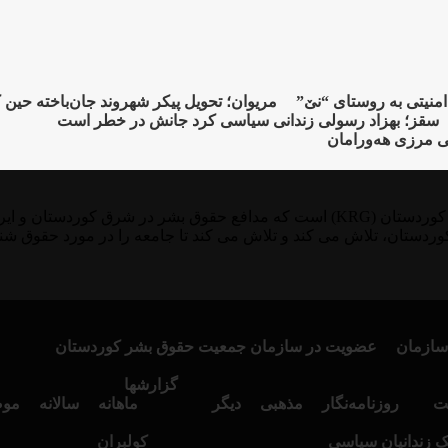
مریوان؛ تحویل پیکر شهروند جان‌باخته حین
سقز؛ بهزاد رسولی زندانی سیاسی کرد جانش در خطر است
ی مرزی هەورامان
KMMK یک سازمان ثبت شده در آلمان، سوئد و منطقه خودمختار کوردستان (KRG) است که 
وردستان، تلاش می کند و تلاش می کند تا جامعه را در مورد حقوق شن
سازمان
عضویت در سازمان جمعیت حقوق بشر کوردستان
گزارشها
ت
روزنامەنگار
مذهبی
دیگر
ماهانە
سالانە
موض
نک زندانیان سیاسی
کولبران