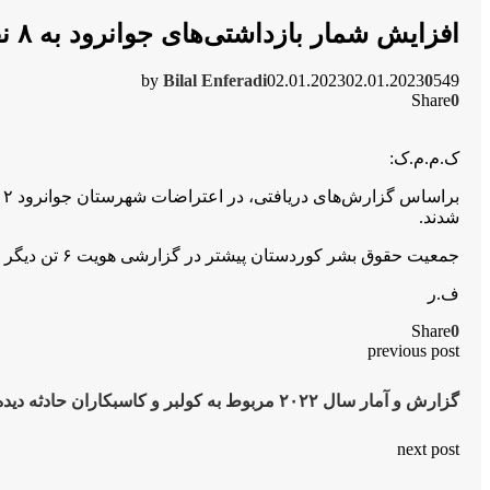
افزایش شمار بازداشتی‌های جوانرود به ۸ نفر
by
Bilal Enferadi
02.01.2023
02.01.2023
0
549
Share
0
ک.م.م.ک:
ب
شدند.
جمعیت حقوق بشر کوردستان پیشتر در گزارشی هویت ۶ تن دیگر با نام‌های ادریس بدیعی، یاسر هدایتی، شایان خدامرادی، اسامه یوسفی، ادریس فتحی و یحیی عبدی را اعلام کرده بود.
ف.ر
Share
0
previous post
گزارش و آمار سال ۲۰۲۲ مربوط به کولبر و کاسبکاران حادثه دیده در کوردستان
next post