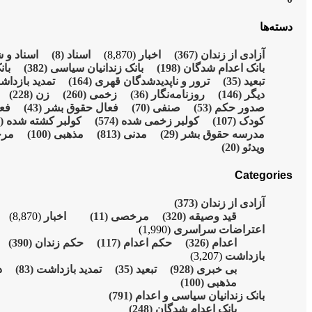
دسته‌ها
آزادی از زندان
(367)
اخبار
(8,870)
اسناد
(8)
اسناد و 
بانک اعدام شدگان
(198)
بانک زندانیان سیاسی
(382)
بان
تبعید
(35)
ترور و ناپدیدشدگان قهری
(164)
تمدید بازدا
دیگر
(146)
روزنامەنگار
(36)
زخمی
(260)
زن
(228)
صدور حکم
(53)
صنفی
(70)
فعال حقوق بشر
(43)
فع
کودک
(107)
کولبر زخمی شدە
(574)
کولبر کشتە شدە
(215)
مدرسە حقوق بشر
(29)
مدنی
(813)
مذهبی
(100)
مر
ویدئو
(20)
Categories
آزادی از زندان
(373)
قید وصیقه
(320)
مرخصی
(11)
اخبار
(8,870)
اعتراضات سراسری
(1,990)
اعدام
(326)
حکم اعدام
(117)
حکم زندان
(390)
بازداشت
(3,207)
بی خبری
(928)
تبعید
(35)
تمدید بازداشت
(83)
د
مذهبی
(100)
بانک زندانیان سیاسی و اعدام
(791)
بانک اعدام شدگان
(248)