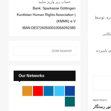
حساب زیر واریز نمایید
Bank: Sparkasse Göttingen
| Kurdistan Human Rights Association
دیواندره، توسط
(KMMK) e.V
IBAN:DE37260500010056092380
کانی
S
 نامبرده
S
e
a
E
r
c
A
h
Our Networks
f
R
o
r
C
:
H
NEXT POST
نور رستگار