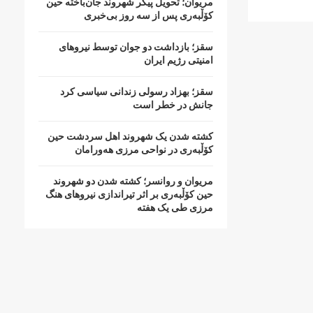
مریوان؛ تحویل پیکر شهروند جان‌باخته حین
کۆڵبەری پس از سە روز بی‌خبری
سقز؛ بازداشت دو جوان توسط نیروهای
امنیتی رژیم ایران
سقز؛ بهزاد رسولی زندانی سیاسی کرد
جانش در خطر است
کشتە شدن یک شهروند اهل سردشت حین
کۆڵبەری در نواحی مرزی هەورامان
مریوان و روانسر؛ کشته شدن دو شهروند
حین کۆڵبەری بر اثر تیراندازی نیروهای هنگ
مرزی طی یک هفته