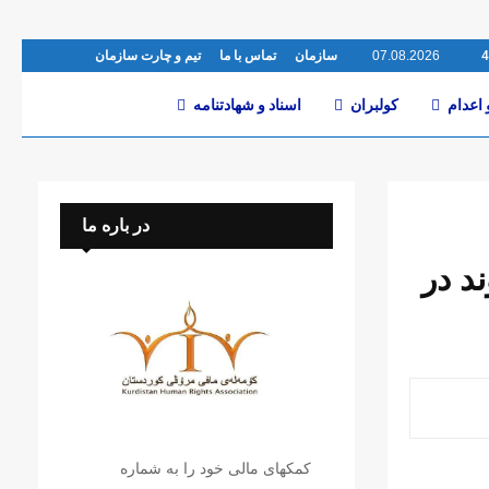
07.08.2026
سازمان
تماس با ما
تیم و چارت سازمان
 اعدام
کولبران
اسناد و شهادتنامە
در باره ما
د در
کمکهای مالی خود را به شماره