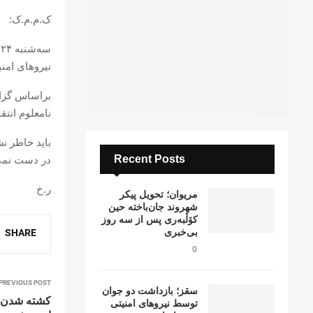
ک.م.م.ک:
نیروهای امن
براساس گزار
نامعلوم انت
باید خاطر ن
Recent Posts
در دست نمی
ر.خ
مریوان؛ تحویل پیکر
شهروند جان‌باخته حین
کۆڵبەری پس از سە روز
بی‌خبری
SHARE
0
PREVIOUS POST
سقز؛ بازداشت دو جوان
کشته شدن 
توسط نیروهای امنیتی