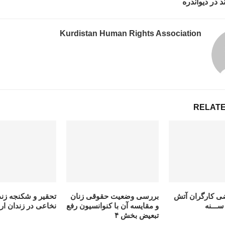
 در دیواندره
Kurdistan Human Rights Association
RELATE
ی کارگران آتش
بررسی وضعیت حقوقی زنان
تحقير و شكنجه زن
ـــنە
و مقایسە آن با کنوانسیون رفع
نخاعى در زندان ار
تبعیض بخش ۴