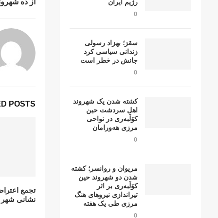
از ده شهروند
رژیم ایران
0
سقز؛ بهزاد رسولی
زندانی سیاسی کرد
جانش در خطر است
0
کشتە شدن یک شهروند
D POSTS
اهل سردشت حین
کۆڵبەری در نواحی
مرزی هەورامان
0
مریوان و روانسر؛ کشته
شدن دو شهروند حین
کۆڵبەری بر اثر
تجمع اعتراض
تیراندازی نیروهای هنگ
نشانی شهر س
مرزی طی یک هفته
0