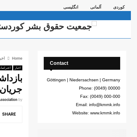
کوردی
آلمانی
انگلیسی
Telegram
Instagram
Youtube
Email
Facebook
Twitter
Home
اخبا
Contact
اخبار
اعتراضا
بازداش
Göttingen | Niedersachsen | Germany
جریان
Phone: (0049) 00000
Fax: (0049) 000-000
ssociation
by
Email: info@kmmk.info
Website: www.kmmk.info
SHARE