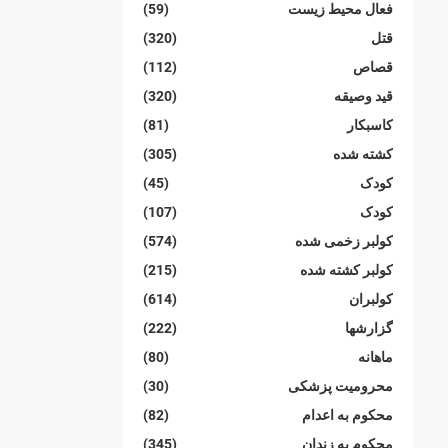
فعال محیط زیست
(59)
قتل
(320)
قصاص
(112)
قید وصیقه
(320)
کاسبکار
(81)
کشته شده
(305)
کودک
(45)
کودک
(107)
کولبر زخمی شدە
(574)
کولبر کشتە شدە
(215)
کولبران
(614)
گزارشها
(222)
ماهانە
(80)
محرومیت پزشکی
(30)
محکوم بە اعدام
(82)
محکوم بە زندان
(345)