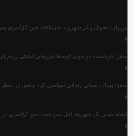
مریوان؛ تحویل پیکر شهروند جان‌باخته حین کۆڵبەری پس
0
سقز؛ بازداشت دو جوان توسط نیروهای امنیتی رژیم ایر
0
سقز؛ بهزاد رسولی زندانی سیاسی کرد جانش در خطر
0
کشتە شدن یک شهروند اهل سردشت حین کۆڵبەری در ن
0