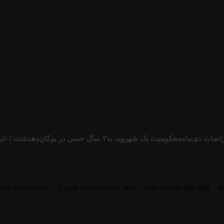
راضات دی‌ماه
محکوميت یک شهروند به۲ سال حبس در بوکان
دهدشت ؛ تایید
www.kmmk.info
Email: info@kmmk.info
Fax: (0049) 000-000
P