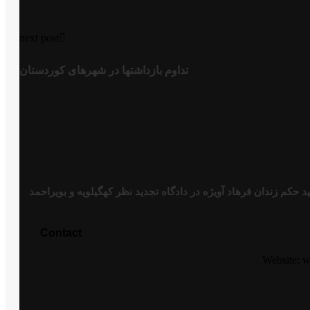
next post
تداوم بازداشتها در شهرهای کوردستان
 حکم زندان فرهاد آویژە در دادگاە تجدید نظر کهگیلویە و بویراحمد
Contact
Website: 