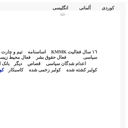
کوردی
آلمانی
انگلیسی
Telegram
Instagram
Youtube
Email
Facebook
Twitter
Primary
Menu
١٦ سال فعالیت KMMK
اساسنامە
تیم و چارت 
سیاسی
فعال حقوق بشر
فعال محیط زیس
اعدام شدگان سیاسی
قصاص
دیگر
بانک 
کولبر کشتە شدە
کولبر زخمی شدە
کاسبکار
کو