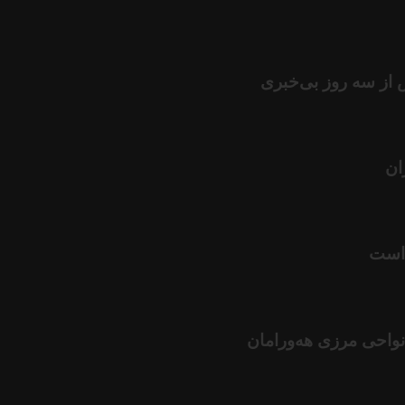
 از سە روز بی‌خبری
ان
 است
واحی مرزی هەورامان