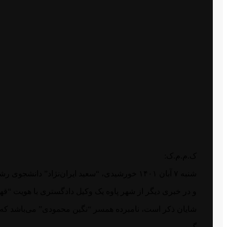
ک.م.م.ک:
شنبه ۷ آبان ۱۴۰۱ خورشیدی، “سعید ایران‌نژاد” دانشجوی رشته علوم کامپیوتر در دانشگاه رازی کرماشان، در خوابگاه شهید اشرفی داخل دانشگاه توسط نیروهای سرکوبگر رژیم ایران بازداشت شد.
و در خبری دیگر از شهر پاوه یک وکیل دادگستری با هویت “ق
شایان ذکر است، نامبرده همسر “نگین محمودی” می‌باشد که در مورخه ۲۰ مهرماه پس از حضور در دادسرای حکومت ایران در پاوه بازداشت و به 
گ.ب