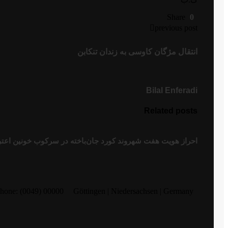
Share
0
previous post
انتقال مژگان کاوسی به زندان تنکابن
Bilal Enferadi
Related posts
احراز هویت هفت شهروند کورد جان‌باخته در سرکوب خونین اعت
hone: (0049) 00000
Göttingen | Niedersachsen | Germany