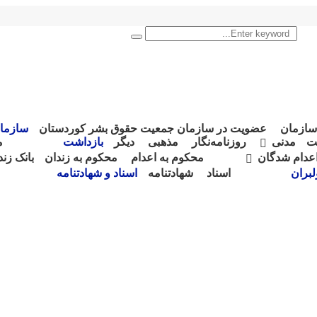
Search
026
35.3144,
C
35.6
Search
for:
46.992
سازمان
عضویت در سازمان جمعیت حقوق بشر کوردستان
سازما
ت
مدنی
روزنامەنگار
مذهبی
دیگر
بازداشت
م
اعدام شدگان
محکوم بە اعدام
محکوم بە زندان
بانک زن
لبران
اسناد
شهادتنامە
اسناد و شهادتنامە