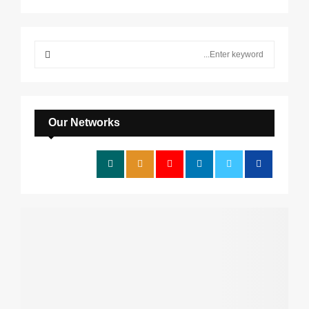
S
e
a
S
r
c
E
h
Our Networks
f
A
o
r
R
:
C
H