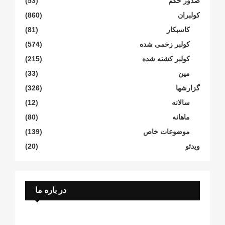
صدور حکم
(53)
کولبران
(860)
کاسبکار
(81)
کولبر زخمی شدە
(574)
کولبر کشتە شدە
(215)
مین
(33)
گزارشها
(326)
سالانە
(12)
ماهانە
(80)
موضوعات خاص
(139)
ویدئو
(20)
در باره ما