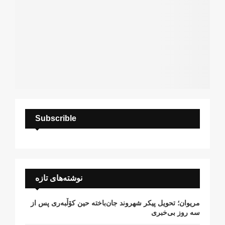
Subscrible
نوشته‌های تازه
مریوان؛ تحویل پیکر شهروند جان‌باخته حین کۆڵبەری پس از
سە روز بی‌خبری