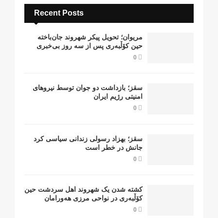
Recent Posts
مریوان؛ تحویل پیکر شهروند جان‌باخته
حین کۆڵبەری پس از سە روز بی‌خبری
0
سقز؛ بازداشت دو جوان توسط نیروهای
امنیتی رژیم ایران
0
سقز؛ بهزاد رسولی زندانی سیاسی کرد
جانش در خطر است
0
کشتە شدن یک شهروند اهل سردشت حین
کۆڵبەری در نواحی مرزی هەورامان
0