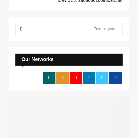
IBAN:DE37260500010056092380
S
e
a
S
r
c
E
h
Our Networks
f
A
o
r
R
:
C
H