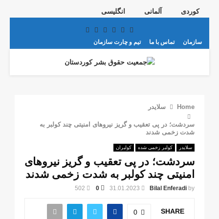
کوردی
آلمانی
انگلیسی
Telegram
Youtube
Email
Instagram
Facebook
Twitter
سازمان
تماس با ما
تیم و چارت سازمان
PRIMARY
MENU
Home
سلایدر
سردشت؛ در پی تعقیب و گریز نیروهای امنیتی چند کولبر به
شدت زخمی شدند
سلایدر
کولبر زخمی شدە
کولبران
سردشت؛ در پی تعقیب و گریز نیروهای
امنیتی چند کولبر به شدت زخمی شدند
502
0
31.01.2023
Bilal Enferadi
by
SHARE
0