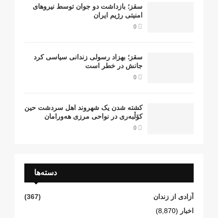
سقز؛ بازداشت دو جوان توسط نیروهای
امنیتی رژیم ایران
0
سقز؛ بهزاد رسولی زندانی سیاسی کرد
جانش در خطر است
0
کشتە شدن یک شهروند اهل سردشت حین
کۆڵبەری در نواحی مرزی هەورامان
0
دسته‌ها
آزادی از زندان
(367)
اخبار
(8,870)