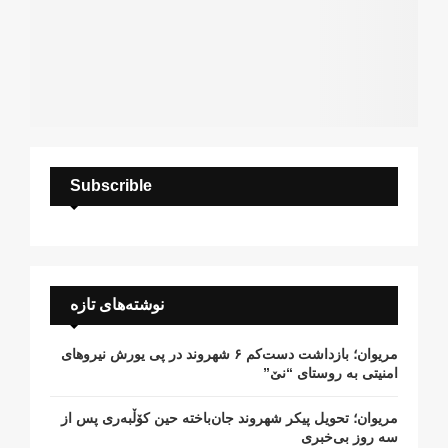
Subscrible
نوشته‌های تازه
مریوان؛ بازداشت دست‌کم ۶ شهروند در پی یورش نیروهای
امنیتی به روستای “نێ”
مریوان؛ تحویل پیکر شهروند جان‌باخته حین کۆڵبەری پس از
سە روز بی‌خبری