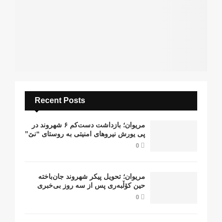
Recent Posts
مریوان؛ بازداشت دست‌کم ۶ شهروند در
پی یورش نیروهای امنیتی به روستای “نێ”
0
مریوان؛ تحویل پیکر شهروند جان‌باخته
حین کۆڵبەری پس از سە روز بی‌خبری
0