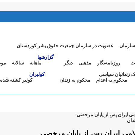
سازمان
عضویت در سازمان جمعیت حقوق بشر کوردستان
گزارشها
ت
روزنامەنگار
مذهبی
دیگر
ماهانە
سالانە
موض
نک زندانیان سیاسی
کولبران
محکوم بە اعدام
محکوم بە زندان
کولبر کشتە شدە
دان