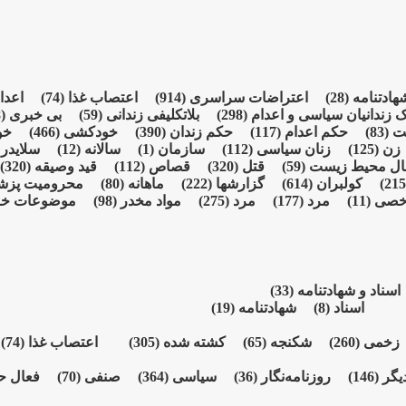
شهادتنامە
(28)
اعتراضات سراسری
(914)
اعتصاب غذا
(74)
اعدا
ک زندانیان سیاسی و اعدام
(298)
بلاتکلیفی زندانی
(59)
بی خبری
(928)
شت
(83)
حکم اعدام
(117)
حکم زندان
(390)
خودکشی
(466)
خو
زن
(125)
زنان سیاسی
(112)
سازمان
(1)
سالانە
(12)
سلایدر
)
ال محیط زیست
(59)
قتل
(320)
قصاص
(112)
قید وصیقه
(320)
کولبران
(614)
گزارشها
(222)
ماهانە
(80)
محرومیت پز
خصی
(11)
مرد
(177)
مرد
(275)
مواد مخدر
(98)
موضوعات خ
اسناد و شهادتنامە
(33)
اسناد
(8)
شهادتنامە
(19)
زخمی
(260)
شکنجە
(65)
کشته شده
(305)
اعتصاب غذا
(74)
یگر
(146)
روزنامەنگار
(36)
سیاسی
(364)
صنفی
(70)
فعال ح