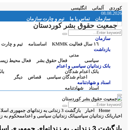
کوردی
آلمانی
انگلیسی
Instagram
Facebook
Telegram
Youtube
Twitter
Email
08.08.2026
سازمان
تماس با ما
تیم و چارت سازمان
Search
Search
for:
سازمان
١٦ سال فعالیت KMMK
اساسنامە
تیم و چارت 
بازداشت
مدنی
سیاسی
فعال حقوق بشر
فعال محیط زیس
بانک زندانیان سیاسی و اعدام
بانک اعدام شدگان
با
اعدام شدگان سیاسی
قصاص
دیگر
اسناد و شهادتنامە
اسناد
شهادتنامە
Primary
Menu
Search
Search
for:
Home
اخبار
بازگشت 3 زندانی بە زندانهای جمهوری اسلامی ایران پس از پایان مرخصی
اخبار
بانک زندانیان سیاسی
بانک زندانیان سیاسی و اعدام
محکوم بە زن
بازگشت 3 زندانی بە زندانهای جمهوری اسلامی ایران پس از پایان مرخصی