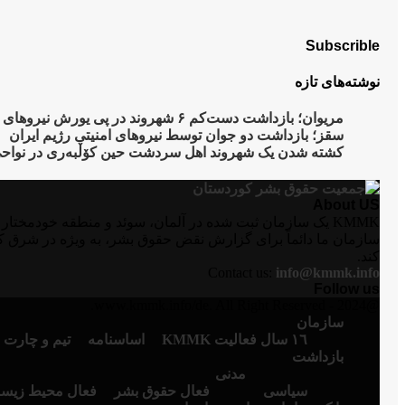
Subscrible
نوشته‌های تازه
مریوان؛ بازداشت دست‌کم ۶ شهروند در پی یورش نیروهای امنیتی به روستای “نێ”
سقز؛ بازداشت دو جوان توسط نیروهای امنیتی رژیم ایران
کشتە شدن یک شهروند اهل سردشت حین کۆڵبەری در نواح
About US
سازمان ما دائماً برای گزارش نقض حقوق بشر، به ویژه در شرق ک
کند.
Contact us:
info@kmmk.info
Follow us
Instagram
Facebook
Telegram
Youtube
Twitter
Email
@2024 - www.kmmk.info/de. All Right Reserved.
سازمان
١٦ سال فعالیت KMMK
اساسنامە
تیم و چارت 
بازداشت
مدنی
سیاسی
فعال حقوق بشر
فعال محیط زیس