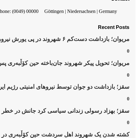
hone: (0049) 00000
Göttingen | Niedersachsen | Germany
Recent Posts
مریوان؛ بازداشت دست‌کم ۶ شهروند در پی یورش نیروهای امنیتی به روستای “نێ”
0
مریوان؛ تحویل پیکر شهروند جان‌باخته حین کۆڵبەری پس
0
سقز؛ بازداشت دو جوان توسط نیروهای امنیتی رژیم ایر
0
سقز؛ بهزاد رسولی زندانی سیاسی کرد جانش در خطر
0
کشتە شدن یک شهروند اهل سردشت حین کۆڵبەری در ن