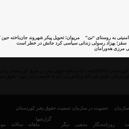
مریوان؛ تحویل پیکر شهروند جان‌باخته حین
سقز؛ بهزاد رسولی زندانی سیاسی کرد جانش در خطر است
ی مرزی هەورامان
KMMK یک سازمان ثبت شده در آلمان، سوئد و منطقه خودمختار کوردستان (KRG) است که 
وردستان، تلاش می کند و تلاش می کند تا جامعه را در مورد حقوق شن
سازمان
عضویت در سازمان جمعیت حقوق بشر کوردستان
گزارشها
ت
روزنامەنگار
مذهبی
دیگر
ماهانە
سالانە
موض