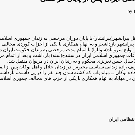
by
 توابع سروآباد(سوڵاوا) با اتمام مدت مرخصی بە زندان حکومت ایران 
ال 1399 توسط نیروهای ادارە اطلاعات جمهوری اسلامی ایران در سنندج(سنە) بازداشت و بع
تظامی ایران