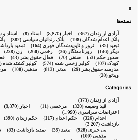
0
دسته‌ها
آزادی از زندان
(367)
اخبار
(8,870)
اسناد
(8)
اسناد و 
بانک اعدام شدگان
(198)
بانک زندانیان سیاسی
(382)
بان
تبعید
(35)
ترور و ناپدیدشدگان قهری
(164)
تمدید بازدا
دیگر
(146)
روزنامەنگار
(36)
زخمی
(260)
زن
(228)
صدور حکم
(53)
صنفی
(70)
فعال حقوق بشر
(43)
فع
کودک
(107)
کولبر زخمی شدە
(574)
کولبر کشتە شدە
(215)
مدرسە حقوق بشر
(29)
مدنی
(813)
مذهبی
(100)
مر
ویدئو
(20)
Categories
آزادی از زندان
(373)
قید وصیقه
(320)
مرخصی
(11)
اخبار
(8,870)
اعتراضات سراسری
(1,990)
اعدام
(326)
حکم اعدام
(117)
حکم زندان
(390)
بازداشت
(3,207)
بی خبری
(928)
تبعید
(35)
تمدید بازداشت
(83)
د
مذهبی
(100)