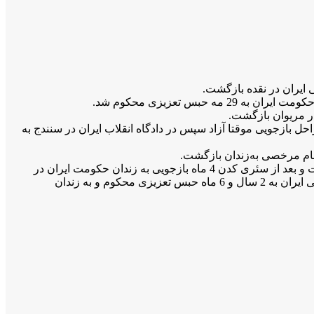
در مریوان بازگشت.
د از اتمام مراحل بازجویی موقتا آزاد سپس در دادگاە انقلاب ایران در سنندج بە
صلاح الدین شریف زادە در 14 تیرماە 97 در جریان یک درگیری در جادە بوکان ــ میاندواب کە کشتە شدن چند نفر را در پی داشت، بازداشت و بعد از سئری کدن 4 ماە بازجویی بە زندان حکومت ایران در
اورمیە منتقل و توسط شعبە 1 دادگاە انقلاب جمهوری اسلامی ایران در مهاباد بە اتهام همکاری با یکی از حزب های مخالف جموری اسلامی ایران بە 2 سال و 6 ماە حبس تعزیزی محکوم و بە زندان