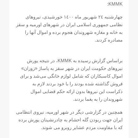
KMMK:
چهارشنبە ٢٤ شهریور ماە ١٤٠٠ خورشیدی، نیروهای
نظامی جمهوری اسلامی ایران در شهرهای اورمیە و سقز
بە خانە و مغازە شهروندان هجوم بردە و اموال آنها را
مصادره کردند.
براساس گزارش رسیدە بە KMMK، در نتیجە یورش
نیروهای حکومت ایران در شهر سقز بە پاساژ «زوزان»
اموال کاسبکاران کە شامل لوازم خانگی می‌شد و برای
فروش گذاشتە شدە بودند را با خود بردند لازم بە
ذکراست این نیروها بدون ارائە حکم قضایی اموال
شهروندان را به یغما بردند.
همچنین در گزارشی دیگر در شهر اورمیە، نیروی انتظامی
ایران جهت ربودن گلە احشام بە چادرنشینان یورش بردە
کە با مقاومت مردم عشایر روبرو می شوند.