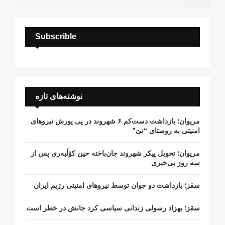
Subscrible
نوشته‌های تازه
مریوان؛ بازداشت دست‌کم ۶ شهروند در پی یورش نیروهای
امنیتی به روستای “نێ”
مریوان؛ تحویل پیکر شهروند جان‌باخته حین کۆڵبەری پس از
سە روز بی‌خبری
سقز؛ بازداشت دو جوان توسط نیروهای امنیتی رژیم ایران
سقز؛ بهزاد رسولی زندانی سیاسی کرد جانش در خطر است