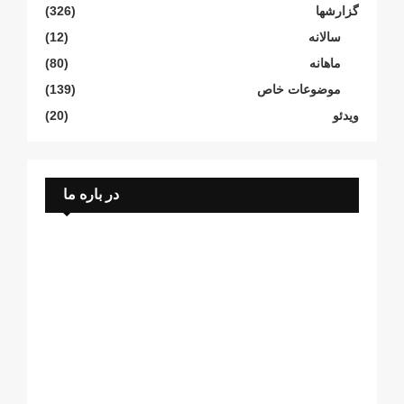
گزارشها
(326)
سالانە
(12)
ماهانە
(80)
موضوعات خاص
(139)
ویدئو
(20)
در باره ما