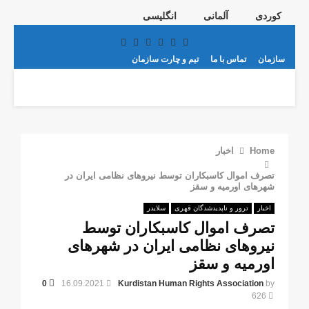
کوردی
آلمانی
انگلیسی
Telegram
Youtube
Email
Instagram
Facebook
Twitter
سازمان
تماس با ما
تیم و چارت سازمان
PRIMARY
MENU
Home
اخبار
تصرف اموال کاسبکاران توسط نیروهای نظامی ایران در
شهرهای اورمیە و سقز
اخبار
ترور و ناپدیدشدگان قهری
سلایدر
تصرف اموال کاسبکاران توسط
نیروهای نظامی ایران در شهرهای
اورمیە و سقز
0
16.09.2021
Kurdistan Human Rights Association
by
626