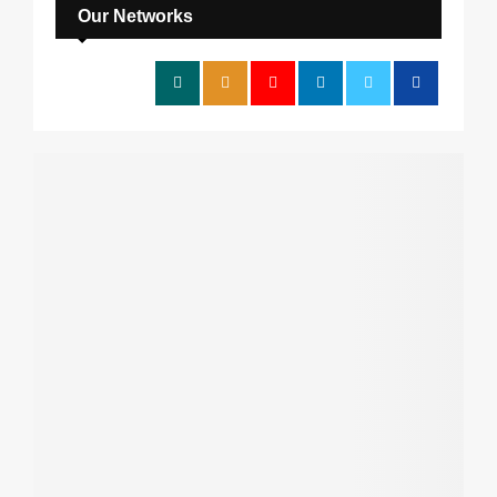
h
Our Networks
f
A
o
r
R
:
C
H