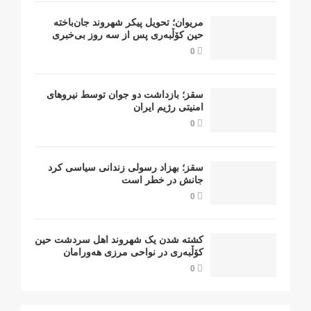
مریوان؛ تحویل پیکر شهروند جان‌باخته
حین کۆڵبەری پس از سە روز بی‌خبری
0
سقز؛ بازداشت دو جوان توسط نیروهای
امنیتی رژیم ایران
0
سقز؛ بهزاد رسولی زندانی سیاسی کرد
جانش در خطر است
0
کشتە شدن یک شهروند اهل سردشت حین
کۆڵبەری در نواحی مرزی هەورامان
0