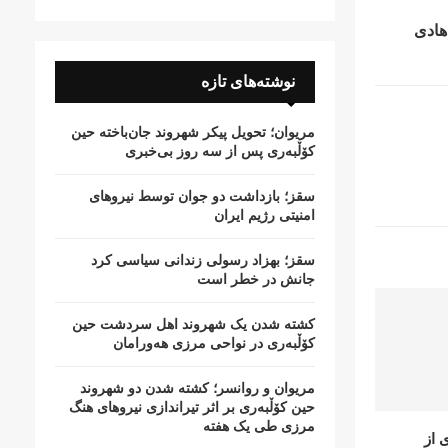
هادی
نوشته‌های تازه
مریوان؛ تحویل پیکر شهروند جان‌باخته حین
کۆڵبەری پس از سە روز بی‌خبری
سقز؛ بازداشت دو جوان توسط نیروهای
امنیتی رژیم ایران
سقز؛ بهزاد رسولی زندانی سیاسی کرد
جانش در خطر است
کشتە شدن یک شهروند اهل سردشت حین
کۆڵبەری در نواحی مرزی هەورامان
مریوان و روانسر؛ کشته شدن دو شهروند
حین کۆڵبەری بر اثر تیراندازی نیروهای هنگ
مرزی طی یک هفته
 از