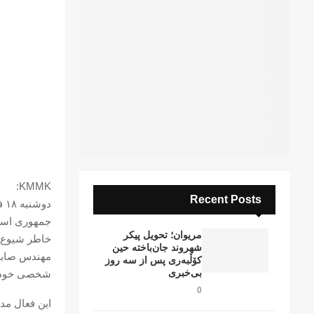
KMMK:
Recent Posts
جمهوری اسلا
مریوان؛ تحویل پیکر
خاطر شیوع 
شهروند جان‌باخته حین
کۆڵبەری پس از سە روز
بی‌خبری
شخصی خود در
0