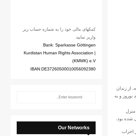
کمکهای مالی خود را به شماره حساب زیر
واریز نمایید
Bank: Sparkasse Göttingen
| Kurdistan Human Rights Association
(KMMK) e.V
IBAN:DE37260500010056092380
وه، از زندان
S
نوروز و به
S
e
a
E
وران محکومیت ۴ ساله، در منزل
r
 شده بود.
c
A
h
Our Networks
ت در احزاب
f
R