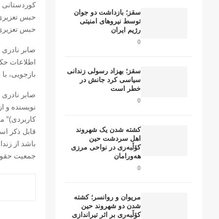
سقز؛ بازداشت دو جوان
توسط نیروهای امنیتی
حبس تعزیری 
رژیم ایران
0
اطلاعات حکو
سقز؛ بهزاد رسولی زندانی
بازجویی، با 
سیاسی کرد جانش در
خطر است
صابر نادری 
0
نویسنده و ا
کاربردی)” می
کشتە شدن یک شهروند
قابل ذکر است
اهل سردشت حین
باشد از زندان
کۆڵبەری در نواحی مرزی
جمعیت حقوق
هەورامان
0
مریوان و روانسر؛ کشته
شدن دو شهروند حین
کۆڵبەری بر اثر تیراندازی