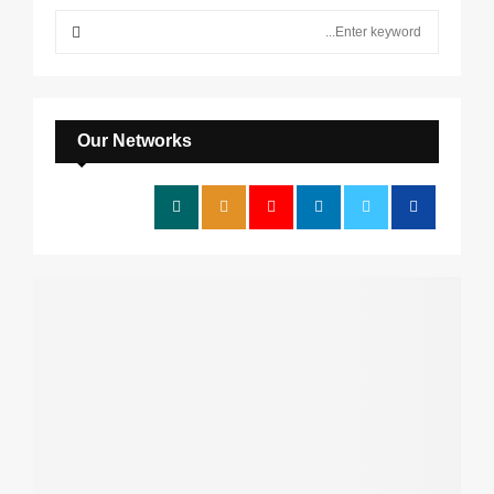
S
e
a
S
r
c
E
h
Our Networks
f
A
o
r
R
:
C
H