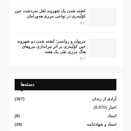
کشتە شدن یک شهروند اهل سردشت حین
کۆڵبەری در نواحی مرزی هەورامان
0
مریوان و روانسر؛ کشته شدن دو شهروند
حین کۆڵبەری بر اثر تیراندازی نیروهای
هنگ مرزی طی یک هفته
0
دسته‌ها
آزادی از زندان
(367)
اخبار
(8,870)
اسناد
(8)
اسناد و شهادتنامە
(28)