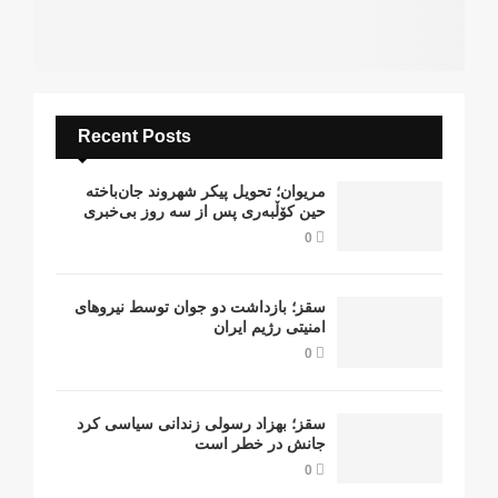
Recent Posts
مریوان؛ تحویل پیکر شهروند جان‌باخته
حین کۆڵبەری پس از سە روز بی‌خبری
0
سقز؛ بازداشت دو جوان توسط نیروهای
امنیتی رژیم ایران
0
سقز؛ بهزاد رسولی زندانی سیاسی کرد
جانش در خطر است
0