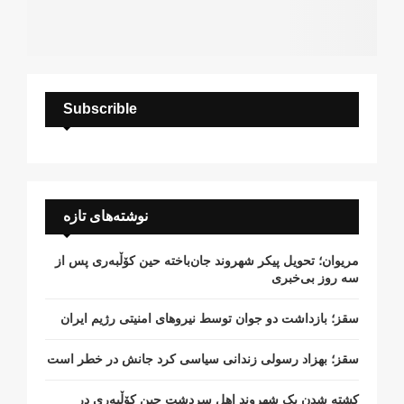
Subscrible
نوشته‌های تازه
مریوان؛ تحویل پیکر شهروند جان‌باخته حین کۆڵبەری پس از
سە روز بی‌خبری
سقز؛ بازداشت دو جوان توسط نیروهای امنیتی رژیم ایران
سقز؛ بهزاد رسولی زندانی سیاسی کرد جانش در خطر است
کشتە شدن یک شهروند اهل سردشت حین کۆڵبەری در