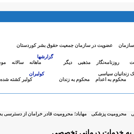
سازمان
عضویت در سازمان جمعیت حقوق بشر کوردستان
گزارشها
ت
روزنامەنگار
مذهبی
دیگر
ماهانە
سالانە
موض
نک زندانیان سیاسی
کولبران
محکوم بە اعدام
محکوم بە زندان
کولبر کشتە شدە
ی
محرومیت پزشکی
مهاباد؛ محرومیت قادر خرامان از دسترسی 
ی به خدمات درمانی تخصصی