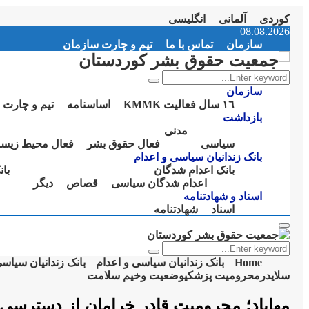
کوردی
آلمانی
انگلیسی
Instagram
Facebook
Telegram
Youtube
Twitter
Email
08.08.2026
سازمان
تماس با ما
تیم و چارت سازمان
Search
Search
for:
سازمان
١٦ سال فعالیت KMMK
اساسنامە
تیم و چارت 
بازداشت
مدنی
سیاسی
فعال حقوق بشر
فعال محیط زیس
بانک زندانیان سیاسی و اعدام
بانک اعدام شدگان
با
اعدام شدگان سیاسی
قصاص
دیگر
اسناد و شهادتنامە
اسناد
شهادتنامە
Primary
Menu
Search
Search
for:
Home
بانک زندانیان سیاسی و اعدام
بانک زندانیان سیاس
سلایدر
محرومیت پزشکی
وضعیت وخیم سلامت
مهاباد؛ محرومیت قادر خرامان از دسترس