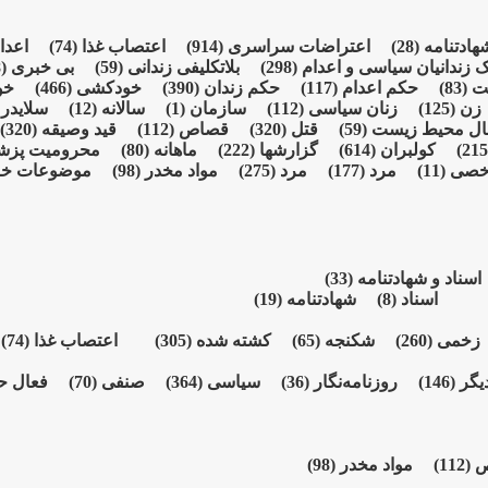
شهادتنامە
(28)
اعتراضات سراسری
(914)
اعتصاب غذا
(74)
اعدا
ک زندانیان سیاسی و اعدام
(298)
بلاتکلیفی زندانی
(59)
بی خبری
(928)
شت
(83)
حکم اعدام
(117)
حکم زندان
(390)
خودکشی
(466)
خو
زن
(125)
زنان سیاسی
(112)
سازمان
(1)
سالانە
(12)
سلایدر
)
ال محیط زیست
(59)
قتل
(320)
قصاص
(112)
قید وصیقه
(320)
کولبران
(614)
گزارشها
(222)
ماهانە
(80)
محرومیت پز
خصی
(11)
مرد
(177)
مرد
(275)
مواد مخدر
(98)
موضوعات خ
اسناد و شهادتنامە
(33)
اسناد
(8)
شهادتنامە
(19)
زخمی
(260)
شکنجە
(65)
کشته شده
(305)
اعتصاب غذا
(74)
یگر
(146)
روزنامەنگار
(36)
سیاسی
(364)
صنفی
(70)
فعال ح
ص
(112)
مواد مخدر
(98)