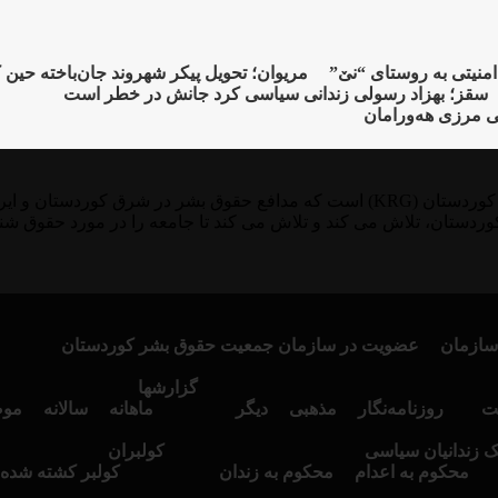
مریوان؛ تحویل پیکر شهروند جان‌باخته حین
سقز؛ بهزاد رسولی زندانی سیاسی کرد جانش در خطر است
ی مرزی هەورامان
KMMK یک سازمان ثبت شده در آلمان، سوئد و منطقه خودمختار کوردستان (KRG) است که 
وردستان، تلاش می کند و تلاش می کند تا جامعه را در مورد حقوق شن
سازمان
عضویت در سازمان جمعیت حقوق بشر کوردستان
گزارشها
ت
روزنامەنگار
مذهبی
دیگر
ماهانە
سالانە
موض
نک زندانیان سیاسی
کولبران
محکوم بە اعدام
محکوم بە زندان
کولبر کشتە شدە