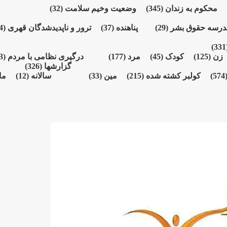
محکوم بە زندان
(345)
وضعیت وخیم سلامت
(32)
درسە حقوق بشر
(29)
پناهنده
(37)
ترور و ناپدیدشدگان قهری
(164)
(3
زن
(125)
کودک
(45)
مرد
(177)
درگیری نظامی با مردم
(73)
گزارشها
(326)
(574
کولبر کشتە شدە
(215)
مین
(33)
سالانە
(12)
ما