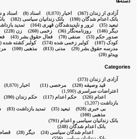
دسته‌ها
آزادی از زندان
(367)
اخبار
(8,870)
اسناد
(8)
اسناد و 
بانک اعدام شدگان
(198)
بانک زندانیان سیاسی
(382)
بان
تبعید
(35)
ترور و ناپدیدشدگان قهری
(164)
تمدید بازدا
دیگر
(146)
روزنامەنگار
(36)
زخمی
(260)
زن
(228)
صدور حکم
(53)
صنفی
(70)
فعال حقوق بشر
(43)
فع
کودک
(107)
کولبر زخمی شدە
(574)
کولبر کشتە شدە
(215)
مدرسە حقوق بشر
(29)
مدنی
(813)
مذهبی
(100)
مر
ویدئو
(20)
Categories
آزادی از زندان
(373)
قید وصیقه
(320)
مرخصی
(11)
اخبار
(8,870)
اعتراضات سراسری
(1,990)
اعدام
(326)
حکم اعدام
(117)
حکم زندان
(390)
بازداشت
(3,207)
بی خبری
(928)
تبعید
(35)
تمدید بازداشت
(83)
د
مذهبی
(100)
بانک زندانیان سیاسی و اعدام
(791)
بانک اعدام شدگان
(248)
اعدام شدگان سیاسی
(24)
دیگر
(28)
قصا
بانک زندانیان سیاسی
(556)