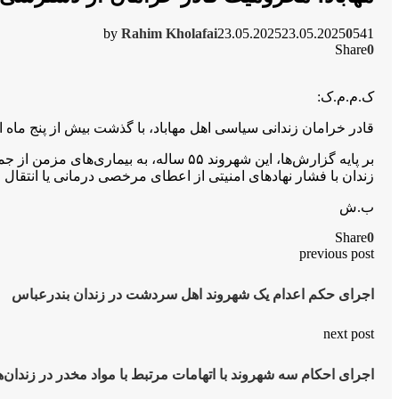
by
Rahim Kholafai
23.05.2025
23.05.2025
0
541
Share
0
ک.م.م.ک:
قادر خرامان زندانی سیاسی اهل مهاباد، با گذشت بیش از پنج م
بر پایه گزارش‌ها، این شهروند ۵۵ ساله،
زندان با فشار نهادهای امنیتی از اعطای مرخصی درمانی یا انتقال
ب.ش
Share
0
previous post
اجرای حکم اعدام یک شهروند اهل سردشت در زندان بندرعباس
next post
اجرای احکام سه شهروند با اتهامات مرتبط با مواد مخدر در زندان‌ه