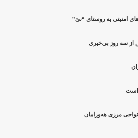
 از سە روز بی‌خبری
ان
 است
واحی مرزی هەورامان