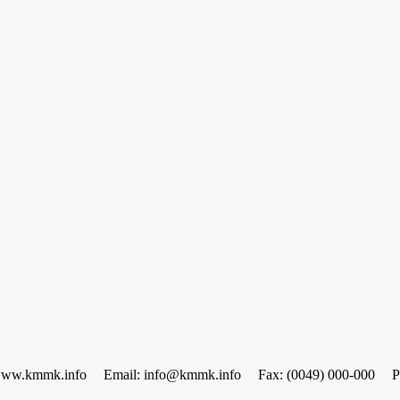
www.kmmk.info
Email: info@kmmk.info
Fax: (0049) 000-000
P