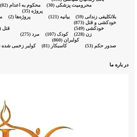
محرومیت پزشکی
(30)
محکوم بە اعدام
(82)
پروژە
(35)
بلاتکلیفی زندانی
(59)
بیانیە
(121)
پروژەها
(2)
م
خودکشی و قتل
(873)
خودکشی
(549)
قتل
31)
زن
(228)
کودک
(107)
مرد
(275)
کولبران
(860)
صدور حکم
(53)
کاسبکار
(81)
کولبر زخمی شدە
)
در باره ما