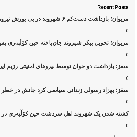
Recent Posts
مریوان؛ بازداشت دست‌کم ۶ شهروند در پی یورش نیروهای امنیتی به روستای “نێ”
0
مریوان؛ تحویل پیکر شهروند جان‌باخته حین کۆڵبەری پس
0
سقز؛ بازداشت دو جوان توسط نیروهای امنیتی رژیم ایر
0
سقز؛ بهزاد رسولی زندانی سیاسی کرد جانش در خطر
0
کشتە شدن یک شهروند اهل سردشت حین کۆڵبەری در ن
0