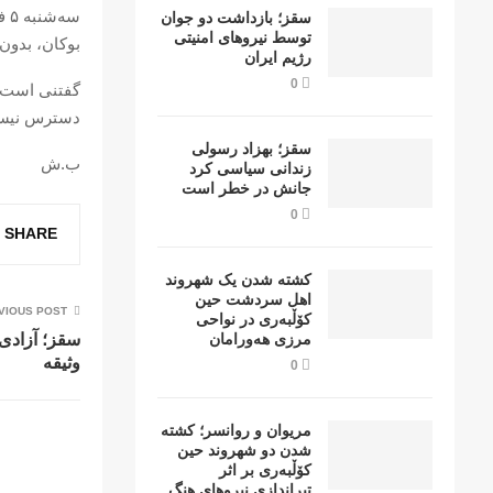
سقز؛ بازداشت دو جوان
توسط نیروهای امنیتی
بوکان، بدون
رژیم ایران
0
گفتنی است ک
دسترس نیس
سقز؛ بهزاد رسولی
ب.ش
زندانی سیاسی کرد
جانش در خطر است
0
SHARE
کشتە شدن یک شهروند
اهل سردشت حین
VIOUS POST
کۆڵبەری در نواحی
مرزی هەورامان
سقز؛ آزادی 
وثیقە
0
مریوان و روانسر؛ کشته
شدن دو شهروند حین
کۆڵبەری بر اثر
تیراندازی نیروهای هنگ