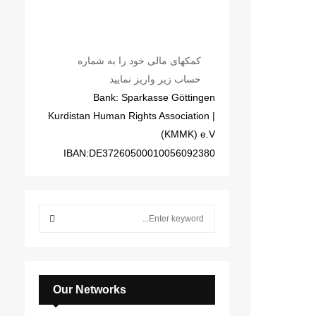
کمکهای مالی خود را به شماره
حساب زیر واریز نمایید
Bank: Sparkasse Göttingen
| Kurdistan Human Rights Association
(KMMK) e.V
IBAN:DE37260500010056092380
S
e
a
S
r
c
E
h
Our Networks
f
A
o