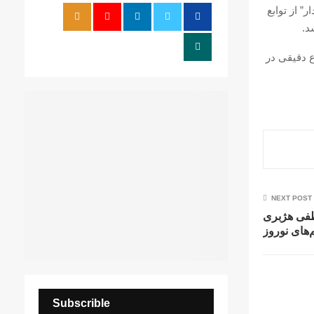
رێزە سەردار” از توابع
r
R
د.
:
C
 دقیقی در
H
NEXT POST
طفی هژبری
های نوروز
Subscrible