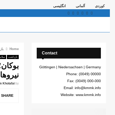
کوردی
آلمانی
انگلیسی
Telegram
Youtube
Email
Instagram
Facebook
Twitter
Home
باز
Contact
بازداشت
سلاید
بوکان؛
Göttingen | Niedersachsen | Germany
نیروها
Phone: (0049) 00000
Fax: (0049) 000-000
m Kholafai
by
Email: info@kmmk.info
Website: www.kmmk.info
SHARE