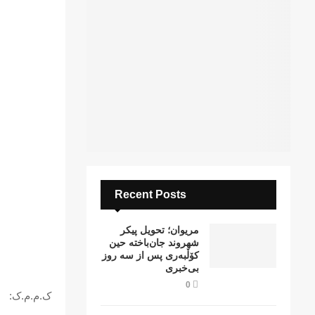
Recent Posts
مریوان؛ تحویل پیکر
شهروند جان‌باخته حین
کۆڵبەری پس از سە روز
بی‌خبری
0
ک.م.م.ک: