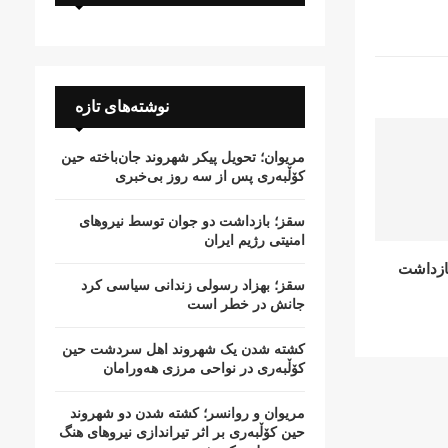
نوشته‌های تازه
مریوان؛ تحویل پیکر شهروند جان‌باخته حین
کۆڵبەری پس از سە روز بی‌خبری
سقز؛ بازداشت دو جوان توسط نیروهای
امنیتی رژیم ایران
ازداشت
سقز؛ بهزاد رسولی زندانی سیاسی کرد
جانش در خطر است
کشتە شدن یک شهروند اهل سردشت حین
کۆڵبەری در نواحی مرزی هەورامان
مریوان و روانسر؛ کشته شدن دو شهروند
حین کۆڵبەری بر اثر تیراندازی نیروهای هنگ