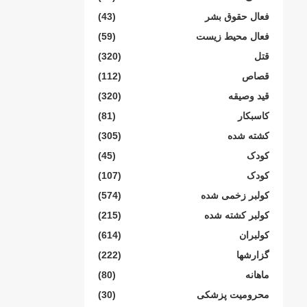
فعال حقوق بشر
(43)
فعال محیط زیست
(59)
قتل
(320)
قصاص
(112)
قید وصیقه
(320)
کاسبکار
(81)
کشته شده
(305)
کودک
(45)
کودک
(107)
کولبر زخمی شدە
(574)
کولبر کشتە شدە
(215)
کولبران
(614)
گزارشها
(222)
ماهانە
(80)
محرومیت پزشکی
(30)