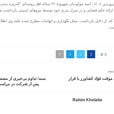
سەشنبە ۵ فروردین ۱٤۰٤، امید مولودیان شهروند ۲۲ سالە اهل روستای “کە
 ارائە حکم قضایی و در منزل پدری خود توسط نیروهای امنیتی بازداشت ش
ە، از دلایل بازداشت، محل نگهداری و اتهامات مطرح شدە علیە وی اطلاع
ت.
0
PRE
موقت فؤاد کشاورز با قرار
سنه؛ تداوم بی‌خبری از مص
پس از شرکت در مراسم‌
Rahim Kholafai