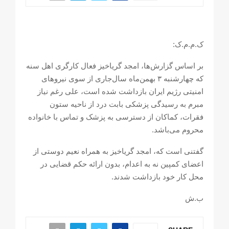
ک.م.م.ک:
بر اساس گزارش‌ها، امجد گریاخیز فعال کارگری اهل سنە
کە چهارشنبە ۳ بهمن‌ماە سال‌جاری از سوی نیروهای
امنیتی رژیم ایران بازداشت شدە است، علی رغم نیاز
مبرم بە رسیدگی پزشکی بابت درد از ناحیە ستون
فقرات، کماکان از دسترسی بە پزشک و تماس با خانوادە
محروم می‌باشد.
گفتنی است کە، امجد گریاخیز بە همراە نعیم دوستی از
اعضای کمپین نە بە اعدام، بدون ارائە حکم قضایی در
محل کار خود بازداشت شدند.
ب.ش