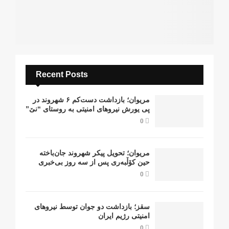
Recent Posts
مریوان؛ بازداشت دست‌کم ۶ شهروند در
پی یورش نیروهای امنیتی به روستای “نێ”
0
مریوان؛ تحویل پیکر شهروند جان‌باخته
حین کۆڵبەری پس از سە روز بی‌خبری
0
سقز؛ بازداشت دو جوان توسط نیروهای
امنیتی رژیم ایران
0