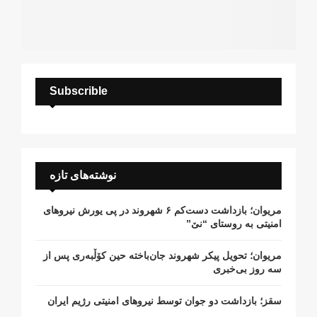
Subscrible
نوشته‌های تازه
مریوان؛ بازداشت دست‌کم ۶ شهروند در پی یورش نیروهای
امنیتی به روستای “نێ”
مریوان؛ تحویل پیکر شهروند جان‌باخته حین کۆڵبەری پس از
سە روز بی‌خبری
سقز؛ بازداشت دو جوان توسط نیروهای امنیتی رژیم ایران