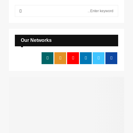
S
e
a
S
r
c
E
h
Our Networks
f
A
o
r
R
:
C
H