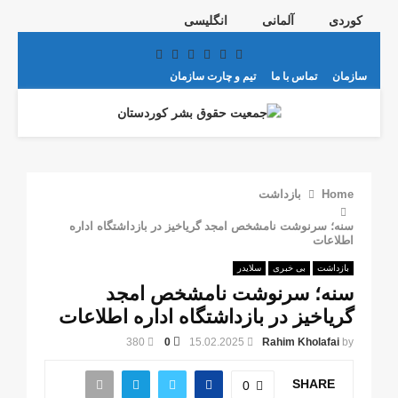
کوردی
آلمانی
انگلیسی
Telegram
Youtube
Email
Instagram
Facebook
Twitter
سازمان
تماس با ما
تیم و چارت سازمان
PRIMARY
MENU
Home
بازداشت
سنە؛ سرنوشت نامشخص امجد گریاخیز در بازداشتگاە ادارە
اطلاعات
بازداشت
بی خبری
سلایدر
سنە؛ سرنوشت نامشخص امجد
گریاخیز در بازداشتگاە ادارە اطلاعات
380
0
15.02.2025
Rahim Kholafai
by
SHARE
0