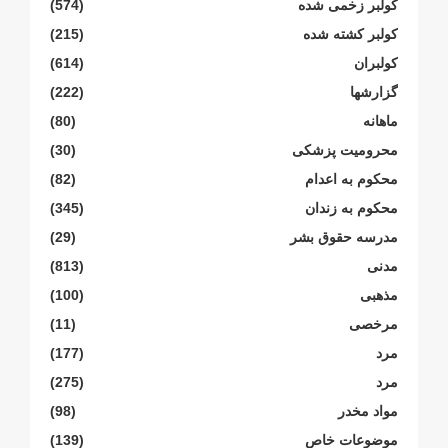
کولبر زخمی شدە
(574)
کولبر کشتە شدە
(215)
کولبران
(614)
گزارشها
(222)
ماهانە
(80)
محرومیت پزشکی
(30)
محکوم بە اعدام
(82)
محکوم بە زندان
(345)
مدرسە حقوق بشر
(29)
مدنی
(813)
مذهبی
(100)
مرخصی
(11)
مرد
(177)
مرد
(275)
مواد مخدر
(98)
موضوعات خاص
(139)