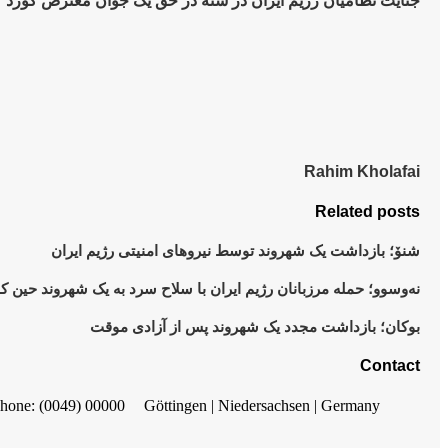
جنایت نظامیان رژیم ایران در سنه در حق یک جوان معترض کورد
Rahim Kholafai
Related posts
شنۆ؛ بازداشت یک شهروند توسط نیروهای امنیتی رژیم ایران
نەوسوو؛ حمله مرزبانان رژیم ایران با سلاح سرد به یک شهروند حین ک
بوکان؛ بازداشت مجدد یک شهروند پس از آزادی موقت
Contact
hone: (0049) 00000
Göttingen | Niedersachsen | Germany