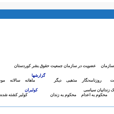
سازمان
عضویت در سازمان جمعیت حقوق بشر کوردستان
گزارشها
ت
روزنامەنگار
مذهبی
دیگر
ماهانە
سالانە
موض
نک زندانیان سیاسی
کولبران
محکوم بە اعدام
محکوم بە زندان
کولبر کشتە شدە