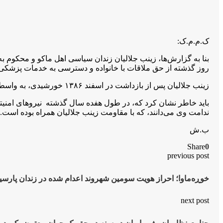
ک.م.م.ک:
روز گذشتە از حق ملاقات با خانوادە و دسترسی بە خدمات پزش
زینب جلالیان پس از بازداشت در اسفند ۱۳٨۶ خورشیدی، به واسطه شکنجه‌های شدید جسمی و روحی درسالیان گذشته با مشکلات بینایی، گوارشی و کلیوی مواجه می‌باشد.
باید خاطر نشان کرد که، در طول هفده سال گذشته نیروهای امنی
ندامت وی می‌دانند، که با مقاومت زینب جلالیان همراه بوده است.
ب.ش
Share
0
previous post
خوڕەماوا؛ احراز هویت سومین شهروند اعدام شده در زندان پارسیل
next post