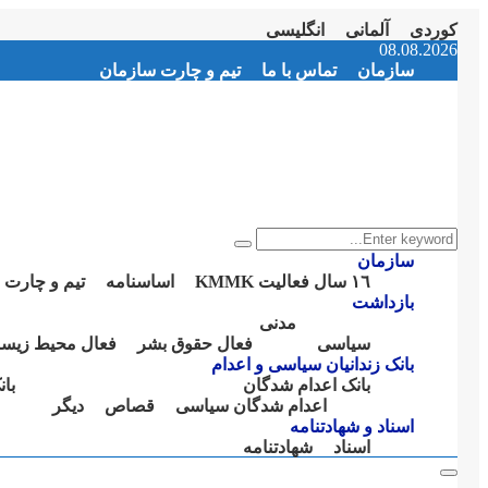
کوردی
آلمانی
انگلیسی
Instagram
Facebook
Telegram
Youtube
Twitter
Email
08.08.2026
سازمان
تماس با ما
تیم و چارت سازمان
Search
Search
for:
سازمان
١٦ سال فعالیت KMMK
اساسنامە
تیم و چارت 
بازداشت
مدنی
سیاسی
فعال حقوق بشر
فعال محیط زیس
بانک زندانیان سیاسی و اعدام
بانک اعدام شدگان
با
اعدام شدگان سیاسی
قصاص
دیگر
اسناد و شهادتنامە
اسناد
شهادتنامە
Primary