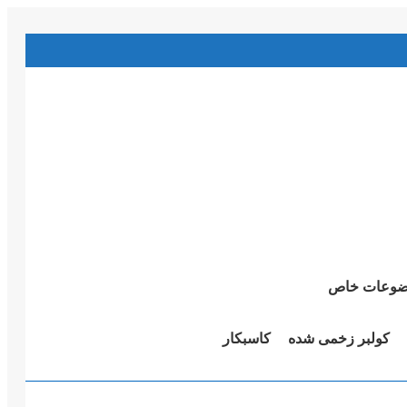
وعات خاص
کولبر زخمی شدە
کاسبکار