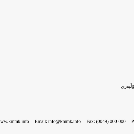
ۆڵبەری
www.kmmk.info
Email: info@kmmk.info
Fax: (0049) 000-000
P