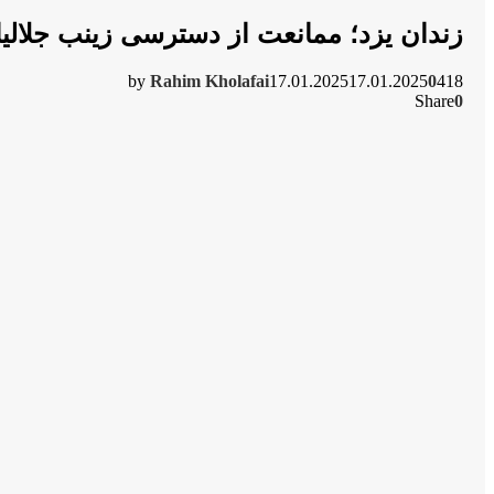
زندان یزد؛ ممانعت از دسترسی زینب جلال
by
Rahim Kholafai
17.01.2025
17.01.2025
0
418
Share
0