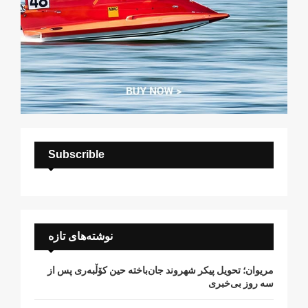
Subscrible
نوشته‌های تازه
مریوان؛ تحویل پیکر شهروند جان‌باخته حین کۆڵبەری پس از
سە روز بی‌خبری