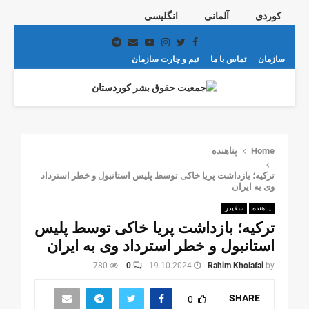
کوردی
آلمانی
انگلیسی
Telegram
Email
Youtube
Instagram
Twitter
Facebook
سازمان
تماس با ما
تیم و چارت سازمان
PRIMARY
MENU
Home
پناهنده
ترکیه؛ بازداشت پریا خاکی توسط پلیس استانبول و خطر استرداد
وی به ایران
پناهنده
سلایدر
ترکیه؛ بازداشت پریا خاکی توسط پلیس
استانبول و خطر استرداد وی به ایران
780
0
19.10.2024
Rahim Kholafai
by
SHARE
0