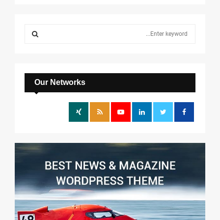
S
e
a
S
r
c
E
h
Our Networks
f
A
o
r
R
:
C
H