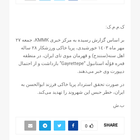
ک.م.م.ک:
بر اساس گزارش رسیده به مرکز خبری KMMK، جمعە ۲۷
مهر ماە ۱٤۰۳ خورشیدی، پریا خاکی ورزشکار ۲٨ ساله
اهل سنە(سنندج) و قهرمان موی تای ایران، در منطقه
قەرە قۆڵە استانبول “Gayrettepe” بازداشت و از احتمال
دیپورت وی خبر می‌دهند.
در صورت تحقق استرداد پریا خاکی فرزند ابوالحسن به
ایران، خطر حبس این شهروند را تهدید می‌کند.
ب.ش
SHARE
0