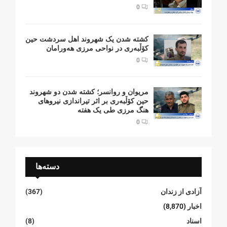
0
کشتە شدن یک شهروند اهل سردشت حین
کۆڵبەری در نواحی مرزی هەورامان
0
مریوان و روانسر؛ کشته شدن دو شهروند
حین کۆڵبەری بر اثر تیراندازی نیروهای
هنگ مرزی طی یک هفته
0
دسته‌ها
آزادی از زندان
(367)
اخبار
(8,870)
اسناد
(8)