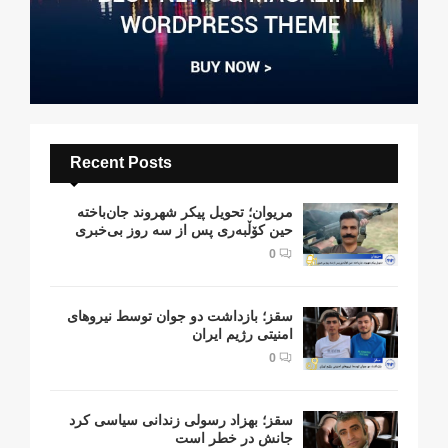
Recent Posts
مریوان؛ تحویل پیکر شهروند جان‌باخته
حین کۆڵبەری پس از سە روز بی‌خبری
0
سقز؛ بازداشت دو جوان توسط نیروهای
امنیتی رژیم ایران
0
سقز؛ بهزاد رسولی زندانی سیاسی کرد
جانش در خطر است