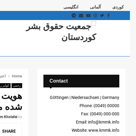
کوردی
آلمانی
انگلیسی
Telegram
Email
Youtube
Instagram
Twitter
Facebook
Home
اعت
Contact
زخمی
کولبر ز
هویت ی
Göttingen | Niedersachsen | Germany
شده 
Phone: (0049) 00000
Fax: (0049) 000-000
m Kholafai
by
Email: info@kmmk.info
Website: www.kmmk.info
SHARE