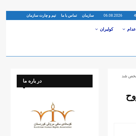
06.08.2026
سازمان
تماس با ما
تیم و چارت سازمان
عدام
کولبران
مشخص شد
در باره ما
وح