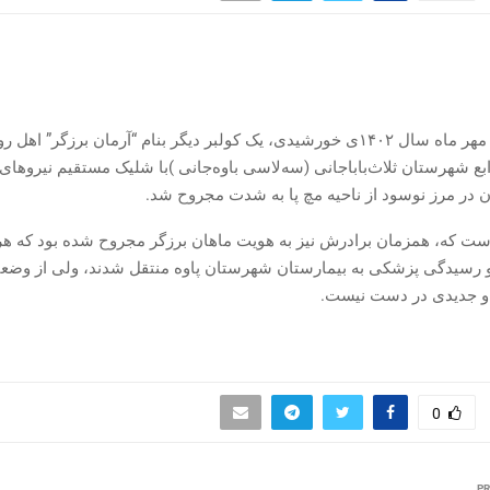
یکشنبه ٣٠م مهر ماه سال ۱۴۰۲ی خورشیدی، یک کولبر دیگر بنام “آرمان برزگر” اهل
توابع شهرستان ثلاث‌باباجانی (سەلاسی باوەجانی )با شلیک مستقیم نیروها
 در مرز نوسود از ناحیه مچ پا به شدت مجروح شد.
ست که، همزمان برادرش نیز به هویت ماهان برزگر مجروح شده بود که هر 
 رسیدگی پزشکی به‌ بیمارستان شهرستان پاوه منتقل شدند، ولی از وضعی
‌و جدیدی در دست نیست.
0
PR