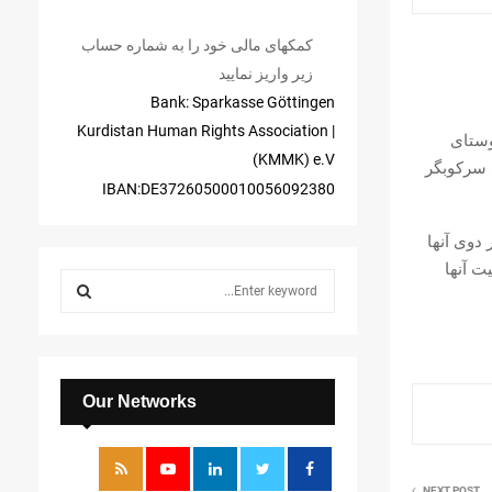
کمکهای مالی خود را به شماره حساب
زیر واریز نمایید
Bank: Sparkasse Göttingen
| Kurdistan Human Rights Association
‌ روستای
(KMMK) e.V
ی سرکوبگر
IBAN:DE37260500010056092380
دوی آنها
ت آنها
S
e
a
S
r
c
E
h
Our Networks
f
A
o
r
R
:
NEXT POST