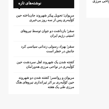
واحی مرزی
نوشته‌های تازه
مریوان؛ تحویل پیکر شهروند جان‌باخته حین
کۆڵبەری پس از سە روز بی‌خبری
سقز؛ بازداشت دو جوان توسط نیروهای
امنیتی رژیم ایران
سقز؛ بهزاد رسولی زندانی سیاسی کرد
جانش در خطر است
کشتە شدن یک شهروند اهل سردشت حین
کۆڵبەری در نواحی مرزی هەورامان
مریوان و روانسر؛ کشته شدن دو شهروند
حین کۆڵبەری بر اثر تیراندازی نیروهای هنگ
مرزی طی یک هفته