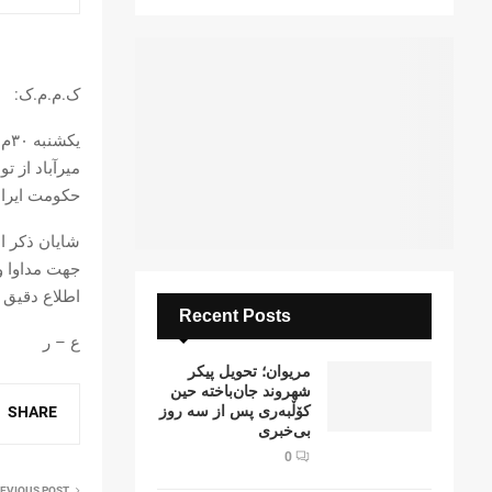
ک.م.م.ک:
میرآباد از 
حکومت ایران
شایان ذکر ا
جهت مداوا و
اطلاع دقیق 
Recent Posts
ع – ر
مریوان؛ تحویل پیکر
شهروند جان‌باخته حین
کۆڵبەری پس از سە روز
SHARE
بی‌خبری
0
EVIOUS POST