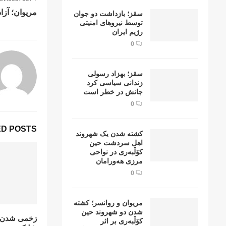
مریوان؛ آزا
سقز؛ بازداشت دو جوان
توسط نیروهای امنیتی
رژیم ایران
0
سقز؛ بهزاد رسولی
زندانی سیاسی کرد
جانش در خطر است
0
D POSTS
کشتە شدن یک شهروند
اهل سردشت حین
کۆڵبەری در نواحی
مرزی هەورامان
0
مریوان و روانسر؛ کشته
شدن دو شهروند حین
زخمی شدن یک
کۆڵبەری بر اثر