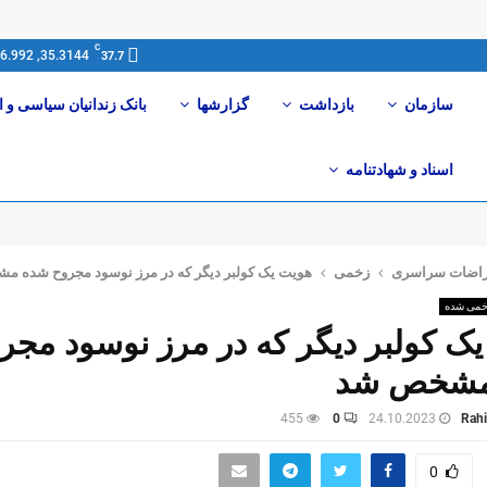
C
35.3144, 46.992
37.7
سازمان
بازداشت
گزارشها
بانک زندانیان سیاسی و ا
اسناد و شهادتنامە
راضات سراسری
زخمی
هویت یک کولبر دیگر که در مرز نوسود مجروح شده 
خمی شدە
ک کولبر دیگر که در مرز نوسود مجر
مشخص شد
455
0
24.10.2023
Rahi
0