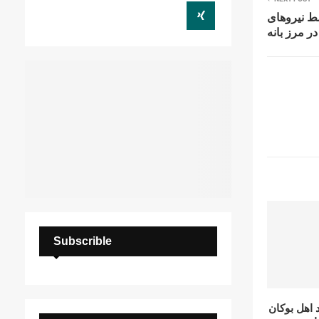
C
ط نیروهای
 مرز بانه
H
Subscrible
اهل بوکان