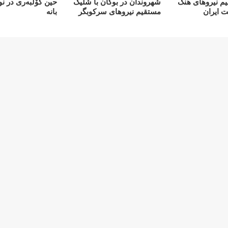
م نیروهای هنگ
شهروندان در بوکان با شلیک
حین کۆڵبەری در ن
 ایران
مستقیم نیروهای سرکوبگر
بانە