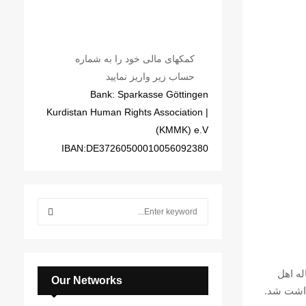
کمکهای مالی خود را به شماره
حساب زیر واریز نمایید
Bank: Sparkasse Göttingen
| Kurdistan Human Rights Association
(KMMK) e.V
IBAN:DE37260500010056092380
S
e
a
S
r
c
E
۱ خورشیدی، یک کودک با هویت ارشک قیصربیگی ۱۵ ساله اهل
h
Our Networks
زداشت شد.
f
A
o