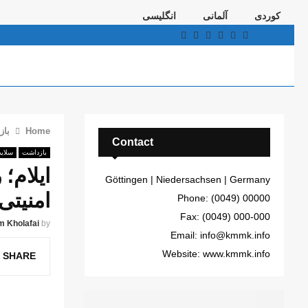
کوردی
آلمانی
انگلیسی
Telegram
Youtube
Email
Instagram
Facebook
Twitter
Home
باز
Contact
بازداشت
سلاید
Göttingen | Niedersachsen | Germany
امنیتی
Phone: (0049) 00000
Fax: (0049) 000-000
m Kholafai
by
Email: info@kmmk.info
Website: www.kmmk.info
SHARE