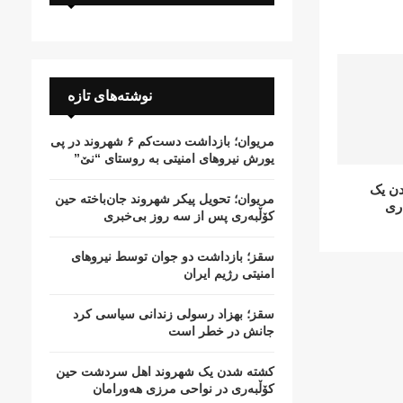
نوشته‌های تازه
مریوان؛ بازداشت دست‌کم ۶ شهروند در پی
یورش نیروهای امنیتی به روستای “نێ”
ن یک
مریوان؛ تحویل پیکر شهروند جان‌باخته حین
ری
کۆڵبەری پس از سە روز بی‌خبری
سقز؛ بازداشت دو جوان توسط نیروهای
امنیتی رژیم ایران
سقز؛ بهزاد رسولی زندانی سیاسی کرد
جانش در خطر است
کشتە شدن یک شهروند اهل سردشت حین
کۆڵبەری در نواحی مرزی هەورامان