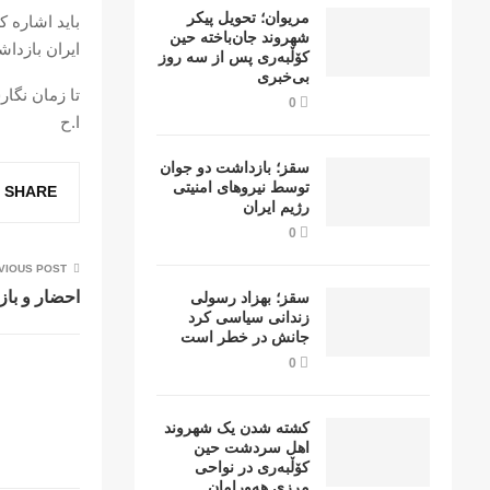
مریوان؛ تحویل پیکر
باید اشاره 
شهروند جان‌باخته حین
ایران بازدا
کۆڵبەری پس از سە روز
بی‌خبری
تا زمان نگا
0
ا.ح
سقز؛ بازداشت دو جوان
توسط نیروهای امنیتی
SHARE
رژیم ایران
0
VIOUS POST
احضار و با
سقز؛ بهزاد رسولی
زندانی سیاسی کرد
جانش در خطر است
0
کشتە شدن یک شهروند
اهل سردشت حین
کۆڵبەری در نواحی
مرزی هەورامان