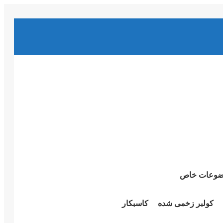
وعات خاص
کولبر زخمی شدە
کاسبکار