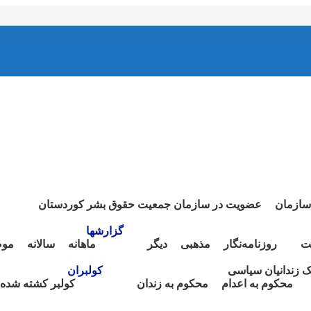
سازمان
عضویت در سازمان جمعیت حقوق بشر کوردستان
گزارشها
ت
روزنامەنگار
مذهبی
دیگر
ماهانە
سالانە
موض
نک زندانیان سیاسی
کولبران
محکوم بە اعدام
محکوم بە زندان
کولبر کشتە شدە