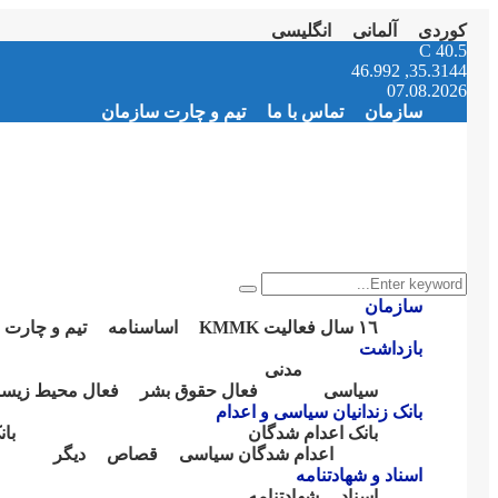
کوردی
آلمانی
انگلیسی
Instagram
Facebook
Telegram
Youtube
Twitter
Email
C
40.5
35.3144, 46.992
07.08.2026
سازمان
تماس با ما
تیم و چارت سازمان
Search
Search
for:
سازمان
١٦ سال فعالیت KMMK
اساسنامە
تیم و چارت 
بازداشت
مدنی
سیاسی
فعال حقوق بشر
فعال محیط زیس
بانک زندانیان سیاسی و اعدام
بانک اعدام شدگان
با
اعدام شدگان سیاسی
قصاص
دیگر
اسناد و شهادتنامە
اسناد
شهادتنامە