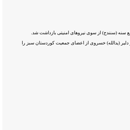
ری اسلامی ایران ساعت شش صبح به منزل خانوادگی او در روستای «زه‎نان» یورش برده و دلیر (یدالله) خسروی از اعضای جمعیت کوردستان سبز را