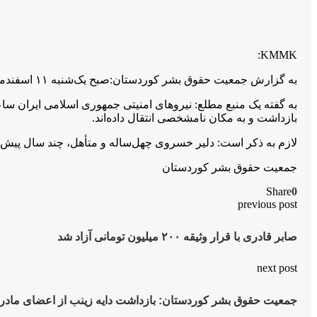
KMMK:
به گزارش جمعیت حقوق بشر کوردستان:صبح یک‌شنبه ۱۱ اسفندماه ۱۳۹۸، دلیر خسروی فعال محیط‌زیست اهل روستان «زەنان» از توابع سنه (سنندج) از سوی نیروهای امنیتی بازداشت شد.
بازداشت و به مکان نامشخصی انتقال داده‌اند.
لازم به ذکر است: دلیر خسروی چهل‌ساله و متأهل، چند سال پیش‌ت
جمعیت حقوق بشر کوردستان
Share
0
previous post
صابر قادری با قرار وثیقه ۲۰۰ میلیون تومانی آزاد شد
next post
جمعیت حقوق بشر کوردستان: بازداشت دایه زینب از اعضای مادرا