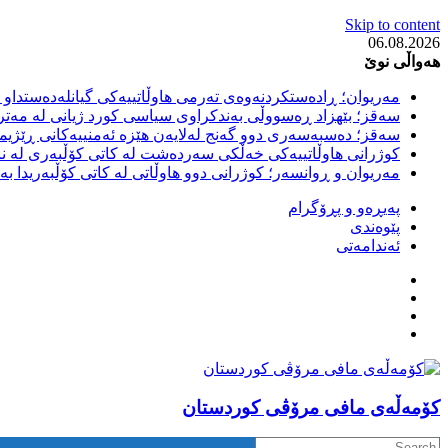
Skip to content
06.08.2026
هەواڵی نوێ
مەریوان؛ ڕادەستکردنەوەی تەرمی هاوڵاتییەکی گیانلەدەستداو ل
سەقز؛ بێهزاد ڕەسووڵی بەندکراوی سیاسی کورد ژیانی لە مەتر
سەقز؛ دەسبەسەری دوو گەنج لەلایەن هێزە ئەمنییەکانی ڕێژیمی
کوژرانی هاوڵاتییەکی خەڵکی سەردەشت لە کاتی کۆڵبەری لە نا
مەریوان و ڕوانسەر؛ کوژرانی دوو هاوڵاتی لە کاتی کۆڵبەریدا 
پەیڕەو و پڕۆگرام
پێوەندی
ئەندامەتی
كۆمه‌ڵه‌ی مافی مرۆڤی کوردستان