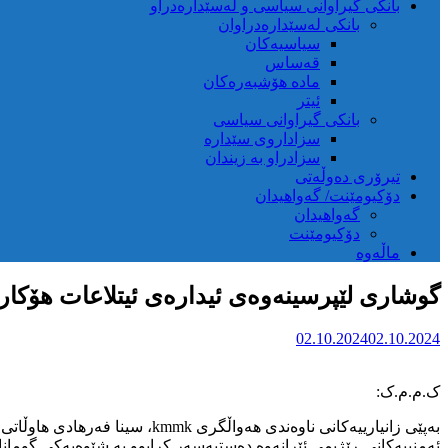
بانکی گیراوانی سیاسی و لەسێدارەدراو
بانکی لەسێدارەدراوان
سیاسیەکان
قەساس
مادە هۆشبەرەکان
ئیتر
بانکی گیراوانی سیاسی
سزاداروی سێدارە
سزادراو بە زیندان
تیرۆری دەوڵەتی
دۆکیومێنت/ گەواهیدان
گەواهیدان
دۆکیومێنت
ماڵەوە
گوشاری لێپرسینەوەی ئیدارەی ئیتلاعات هۆکار
02.10.2024
02.10.2024
ک.م.م.ک:
ئەمنییەکانی ڕێژیمی ئێرانەوە دەستبەسەر کرابوو بە شێوەیەکی گومانا