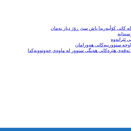
ە کاتی کۆڵبەریدا پاش سێ ڕۆژ دیار نەمان
سیدایە
 ئێرانەوە
وچە سنوورییەکانی هەورامان
بە تەقەی هێزەکانی هەنگی سنوور لە ماوەی حەوتوویەکدا