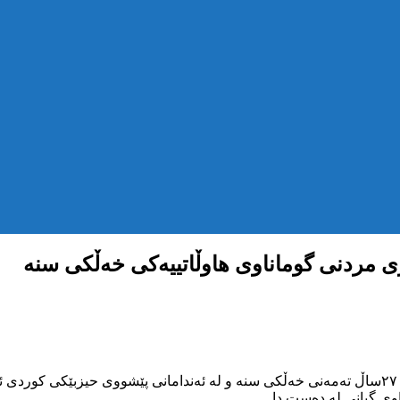
ی مردنی گوماناوی هاوڵاتییەکی خەڵکی سنە
بەپێی زانیارییەکانی ناوەندی هەواڵگری kmmk، سینا فەرهادی هاوڵاتی ٢٧ساڵ تەمەنی خەڵکی سنە و لە ئ
وی گیانی لە دەست دا.