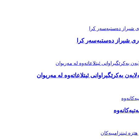
اری شیراز دەستبەسەر کرا
تیەکانەوە