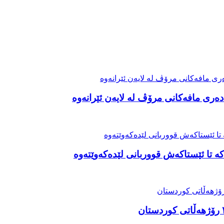
ەری مافەکانی مرۆڤ لە لایەن ئێرانەوە
ە تا ئێستاکەش قووربانی لێدەکەوێتەوە