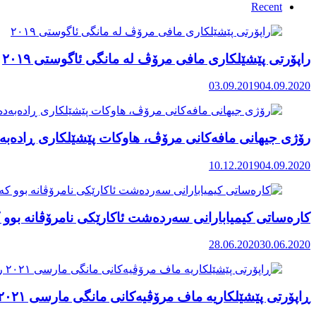
Recent
راپۆرتی پێشێلكاری مافی مرۆڤ له‌ مانگی ئاگوستی ٢٠١٩
03.09.2019
04.09.2020
رۆژی جیهانی مافەکانی مرۆڤ، هاوکات پێشێلکاری ڕادەبەد
10.12.2019
04.09.2020
کارەساتی کیمیابارانی سەردەشت ئاکارێکی نامرۆڤانە بوو ک
28.06.2020
30.06.2020
ڕاپۆرتی پێشێلکاریە ماف مرۆڤیەکانی مانگی مارسی ٢٠٢١ رۆژهەڵاتی کوردستان