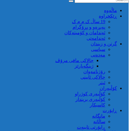
ماڵه‌وه‌
ڕێکخراوە
19 ساڵ ک م م ک
پەیڕەو و پڕۆگرام
ئەندامان و کۆمیتەکان
ئەندامەتی
گرتن و زیندان
سیاسی
مەدەنی
چالاکی مافی مرۆڤ
ژینگەپارێز
رۆژنامەوان
چالاکی ئایینی
ئیتر
کۆڵبەران
کۆڵبەری کوژراو
کؤڵبەری بریندار
کاسبکار
ڕاپۆرت
مانگانە
ساڵانە
ڕاپۆرتی تایبەت