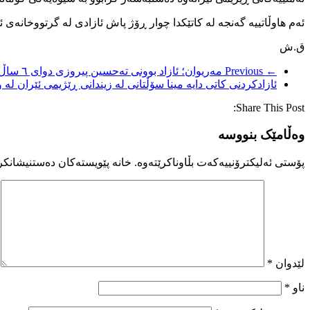
ئەم هاوڵاتییە گەنجە لە کاتێکدا چوار ڕۆژ پاش ئازادی لە گرتووخانە
ق.ش
← Previous
مەریوان؛ ئازاد بوونی تەحسین پیروزی دوای ٦ ساڵ زیندانی لە زیندانی بەندەرعەباس
ئازادکردنی کاتی دایه مینا سۆڵتانی لە زیندانی ڕێژیمی ئێران لە
Share This Post:
وەڵامێک بنووسە
پۆستی ئەلیکترۆنییەکەت بڵاوناکرێتەوە.
خانە پێویستەکان دەستنیشانکر
لێدوان
*
ناو
*