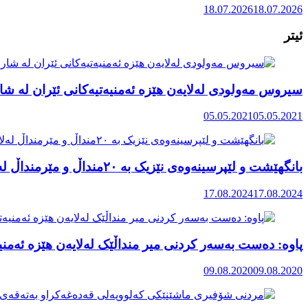
18.07.2026
18.07.2026
ئیتر
سیروس مەولودی لەلایەن ھێزە ئەمنیەتیەکانی ئێران لە ش
05.05.2021
05.05.2021
بانگهێشت و لێپرسینەوەی نێزیک بە ٢٠منداڵ و مێرمنداڵ لەلایەن بەکرێگیراوانی ئیتلاعاتەوە لە مەریوان
17.08.2024
17.08.2024
پاوە: دەست بەسەر کردنی میر منداڵێک لەلایەن هێزە ئەمنیە
09.08.2020
09.08.2020