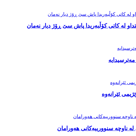
او لە کاتی کۆڵبەریدا پاش سێ ڕۆژ دیار نەمان
مەترسیدایە
ژیمی ئێرانەوە
ە ناوچە سنوورییەکانی هەورامان