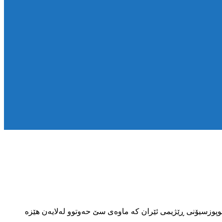
ەندامانی پێشووی حیزبێکی کوردی ئوپوزسیۆنی ڕێژیمی ئێران کە ماوەی سێ حەوتوو لەلایەن هێزە