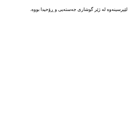
ی لێپرسینەوە لە ژێر گوشاری جەستەیی و ڕۆحیدا بووە.