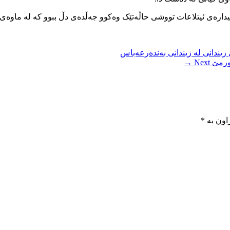
ی ئیدارەی ئیتلاعات تووشی حاڵەتێک وەکوو جەڵدەی دڵ ببوو کە لە ماوە
 ورمێ
Next →
اون بە
*