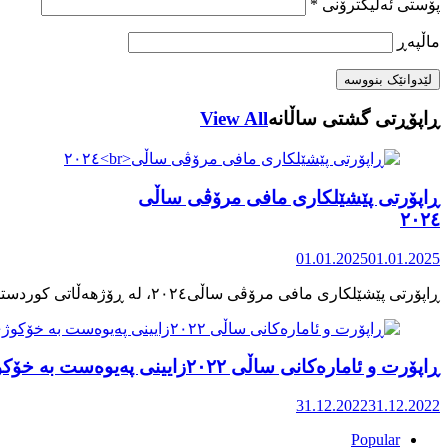
پۆستی ئەلیکترۆنی
*
ماڵپه‌ڕ
ڕاپۆڕتی گشتی ساڵانه
View All
ڕاپۆرتی پێشێلکاری مافی مرۆڤی ساڵی
٢٠٢٤
01.01.2025
01.01.2025
ڕاپۆرت و ئامارەکانی ساڵی ٢٠٢٢زایینی پەیوەست بە خۆکوژی منداڵان لە کوردستان
31.12.2022
31.12.2022
Popular