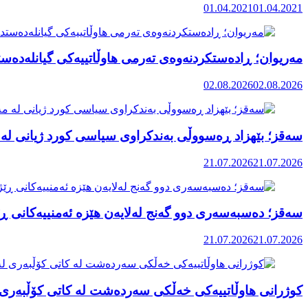
01.04.2021
01.04.2021
مەریوان؛ ڕادەستکردنەوەی تەرمی هاوڵاتییەکی گیانلەدەستد
02.08.2026
02.08.2026
سەقز؛ بێهزاد ڕەسووڵی بەندکراوی سیاسی کورد ژیانی لە 
21.07.2026
21.07.2026
سەقز؛ دەسبەسەری دوو گەنج لەلایەن هێزە ئەمنییەکانی ڕێ
21.07.2026
21.07.2026
کوژرانی هاوڵاتییەکی خەڵکی سەردەشت لە کاتی کۆڵبەری ل