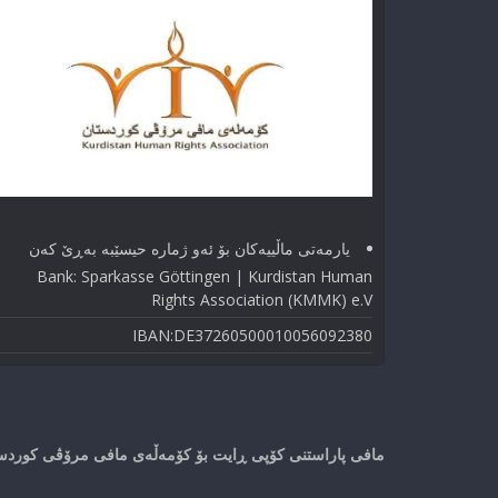
یارمەتی ماڵییەکان بۆ ئەو ژماره حیسێبە بەڕێ کەن
Bank: Sparkasse Göttingen | Kurdistan Human
Rights Association (KMMK) e.V
IBAN:DE37260500010056092380
مافی پاراستنی کۆپی ڕایت بۆ کۆمەڵەی مافی مرۆڤی کوردستا