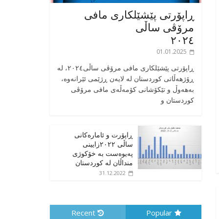
ڕاپۆرتی پێشێلکاری مافی
مرۆڤی ساڵی
٢٠٢٤
01.01.2025
‎ڕاپۆرتی پێشێلکاری مافی مرۆڤی ساڵی٢٠٢٤، له
ڕۆژهەڵاتی کوردستان له لایەن ڕژێمی ئێرانەوە،
بە‎هەوڵ و تێکۆشانی کۆمەڵەی مافی مرۆڤی
کوردستان و
ڕاپۆرت و ئامارەکانی
ساڵی ٢٠٢٢زایینی
پەیوەست بە خۆکوژی
منداڵان لە کوردستان
31.12.2022
Recent
Popular