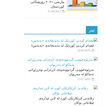
مارسی ٢٠٢١ رۆژهەڵاتی
کوردستان
01.04.2021
ئیتر
ئێعدام کردنی کوردێک لە بەندیخانەی «تەبەس»
23.09.2016
بەڕێوەچوونی گردبوونەوەی ناڕەزایی وەرزێڕانی
تەماکۆ لە مەریوان
25.01.2025
رفاندنی کرێکارێکی کورد له لاین ئیدارەی
ئیتلاعاتی بۆکان