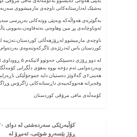
بەشێک لەدارستانەکانی ناوچەی مارمیشووی سەربە پارێزگا
بەگوێرەی هەواڵەکە وبەپێی ووتەکانی بەرپرسی سەر
ئەوناوچانەی پڕ مین وهاوەنی نەتەقاوەن،نەبوونی با
ناوچەی مارمیشوو لەڕۆژهەڵاتی کوردستان،تەژییە لەه
کوردستان باس لەدرێژەی ئاگرکەوتنەوەی بەردەوام و
لە دوو ڕۆژی دەس
وبەردەوامی ئەم دۆخە بووە بەهۆی دڵگرانی کۆمەڵگا و
هەینی۶ی گەلاوێژ دەستیان دایە جموجۆڵێکی ناڕ
وقەیرانە هەنووکەییەی داڕستانەکانی زاگرۆس وڕاگر
کۆمەڵەی مافی مرۆڤی کوردستان
کۆڵبەرێکی سەردەشتی
ڕۆژ بێسەرو شوێنی، ئەمڕۆ لە