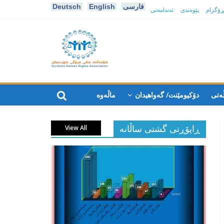
فارسی
English
Deutsch
پڕۆگرام
پێوەندی
ئەندامەتی
كۆمه‌ڵه‌ی
مافی
ەتی
دۆکیومێنت/ گەواهیدان
ماڵەوە
مرۆڤی
ڕاپۆڕتی گشتی ساڵانه
View All
کوردستان