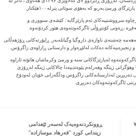
بەپێی هەواڵی گەیشتوو بەکۆمەڵەی مافی مرۆڤی کوردستان، لەڕۆژی ڕابردوو ۷ی گەلاوێژی ۱۳۹۶ی هەتاوی ، ئاگر لە
ی ورمێ بەربو کە بەهۆی سوتانی پترلە۱۰۰هێکتار.
چاوە سرووشتییەکای ئەم پارێزگایە : کێشەی سنووری و
ڵەفڕە ،ڕەوتی کۆنتڕۆڵی ئاگرکەوتنەوەی هێور کردۆتەوە.
ەمە چەشنەی ناوازەی داروگیا وگیانلەبەر. ڕاپۆرتەکانی ڕۆژهەڵاتی
 زنجیرەییەکانە دەکات لەلێڕەوار و دارستانی ڕازاوەی زاگرۆس.
پێکی حەوتوو لانیکەم ۵ ڕووداوی ئاگرکەوتنەوە لەپارێزگاکانی سنە و ورمێ وکرماشان هاتۆتە ئاراوە
هۆگرانی ژینگە وهەرلەم پێوەندییەدا چالاکانی ژینگە لەڕۆژی
ەزایی دەربڕین لەدارستانەکانی زاگرۆس ودڵگەرانی خۆیان لەودۆخ
تنی ئاگرکەوتنەوەکان دەربڕی.
 لە دوای ۷۰
ڕوونکردنەوەیەک لەسەر ئێعدامی
زیندانی کورد “فەرهاد موسازادە”