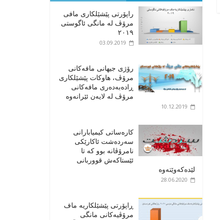
راپۆرتی پێشێلكاری مافی
مرۆڤ له‌ مانگی ئاگوستی
٢٠١٩
03.09.2019
رۆژی جیهانی مافەکانی
مرۆڤ، هاوکات پێشێلکاری
ڕادەبەدەری مافەکانی
مرۆڤ لە لایەن ئێرانەوە
10.12.2019
کارەساتی کیمیابارانی
سەردەشت ئاکارێکی
نامرۆڤانە بوو کە تا
ئێستاکەش قووربانی
لێدەکەوێتەوە
28.06.2020
ڕاپۆرتی پێشێلکاریە ماف
مرۆڤیەکانی مانگی