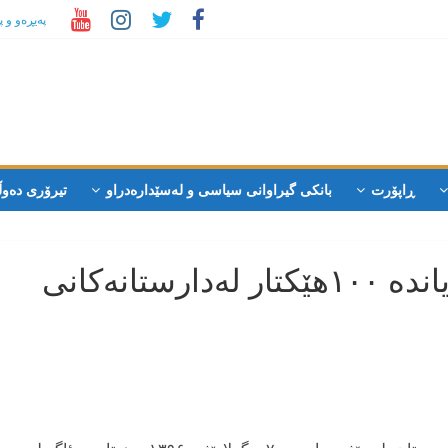
پەیڕەو و 
ڕاپۆرت
بانکی گیراوانی سیاسی و لەسێدارەدراو
تیرۆری دەوڵ
ئاگرکەوتنەوە خەساری گەیاندە ۱۰۰هێکتار لەدارستانەکانی