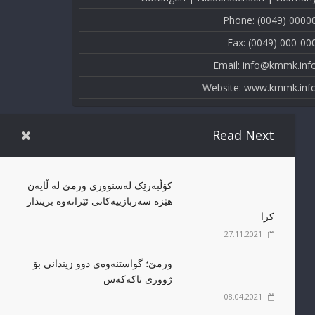
Phone: (0049) 0000
Fax: (0049) 000-00
Email: info@kmmk.inf
Website: www.kmmk.inf
Read Next
کۆڵبەرێک لەسنووری ورمێ لە ڵایەن
هێزە سەربازییەکانی ئێرانەوە بریندار
کرا
27.11.2021
ورمێ؛ گواستنەوەی دوو زیندانی بۆ
ژووری تاکەکەس
08.04.2021