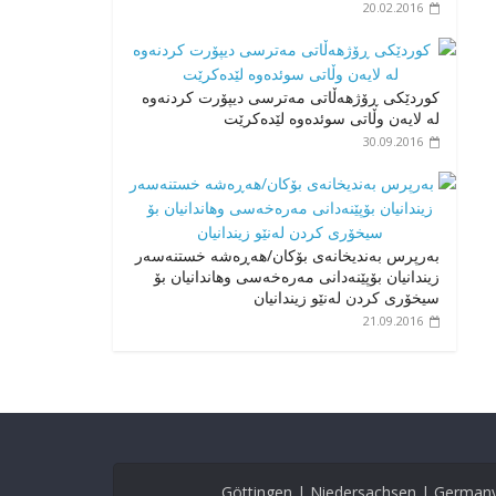
20.02.2016
کوردێکی ڕۆژهەڵاتی مەترسی دیپۆرت کردنەوە
لە لایەن وڵاتی سوئدەوە لێدەکرێت
30.09.2016
بەرپرس بەندیخانەی بۆکان/هەڕەشە خستنەسەر
زیندانیان بۆپێنەدانی مەرەخەسی وهاندانیان بۆ
سیخۆری کردن لەنێو زیندانیان
21.09.2016
Göttingen | Niedersachsen | German