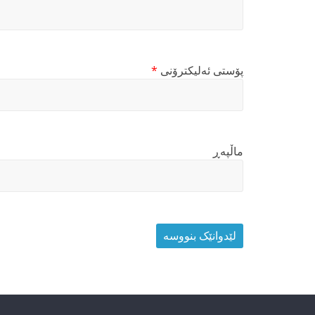
پۆستی ئەلیکترۆنی
*
ماڵپه‌ڕ