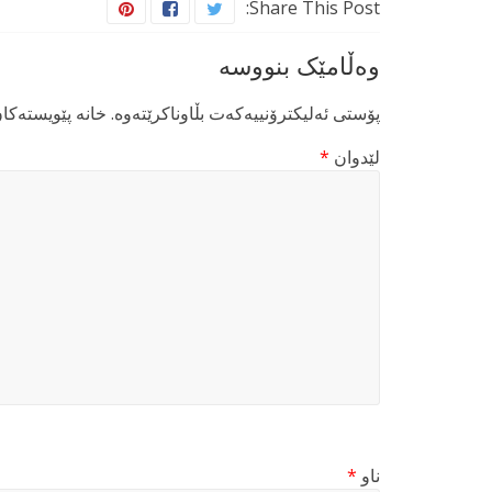
Share This Post:
وەڵامێک بنووسە
پۆستی ئەلیکترۆنییەکەت بڵاوناکرێتەوە.
خانە پێویستەکا
لێدوان
*
ناو
*