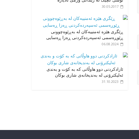
30.05.2017
ڕێگری هێزە ئەمنییەکان لە بەڕێوەچوونی
ڕێوڕەسمی ئەسپەردەکردنی ڕەزا ڕەسایی
06.08.2024
ئازادکردنی دوو هاوڵاتی کە بە کۆت و بەندی
ئەلیکترۆنی لە بەندیخانەی شاری بوکان
31.10.2023