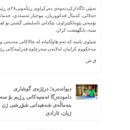
جەلالی، کەماڵ فەکووریان، موختار ئەسەدی، جەماض
تۆمەتی پێوەلکێنراوی، تێکدانی ئاسایشی گشتی بۆ لق
سنە، بانگهێشت کران.
شیاوی باسە کە ئەم هاوڵاتیانە لە چالاکانی مەدەنی
مەحکووم کرانیان لەلایەن سەرچاوە قەزاییەکانی ڕێژی
ق.ش
دیواندەرە؛ درێژەی گوشاری
دامودەزگا ئەمنیەکانی ڕژیم بۆ سە
بنەماڵەی شەهیدانی شۆڕشی ژن ،
ژیان، ئازادی