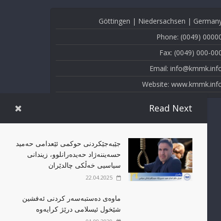
Göttingen | Niedersachsen | German
Phone: (0049) 0000
Fax: (0049) 000-00
Email: info@kmmk.inf
Website: www.kmmk.inf
Read Next
جێبەجێکردنی حوکمی ئێعدامی حەمید
حسەیننەژاد حەیدەرانلوو، زیندانی
سیاسیی خەڵکی چالدێران
22.04.2025
ماوەی دەستبەسەر کردنی ئەفشین
شێخول ئیسلامی درێژ کرایەوە