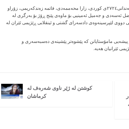
بەپێی ئاگادارکردنەوەی دەرکراوی ڕێکەوتی٢٨ی ڕێبەندانی٢٧٢٤ی کوردی، زارا محەممەدی، فاتمە زەندکەریمی، زۆراو
ل ئەسەدی و جەمیل ئەمینیی بۆ ماوەی پێنج ڕۆژ بۆ بەرگری لە
ی دووی لێپرسینەوەی دادسەرای گشتی و ئینقلابی ڕێژیمی ئێران لە
 و پیشەیی مامۆستایانن کە پێشوەتر پێشینەی دەسبەسەری و
می ئێرانیان هەیە.
کوشتن لە ژێر ناوی شەرەف لە
ر
کرماشان