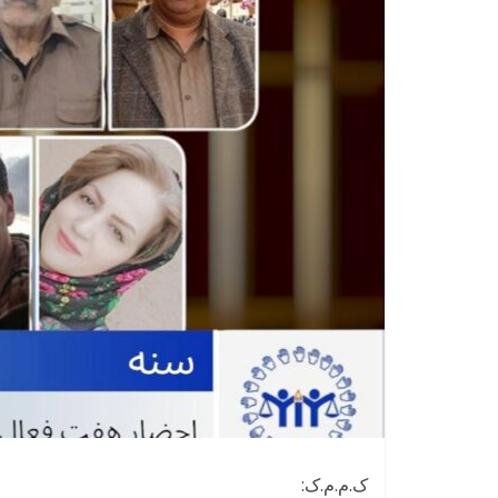
ک.م.م.ک: