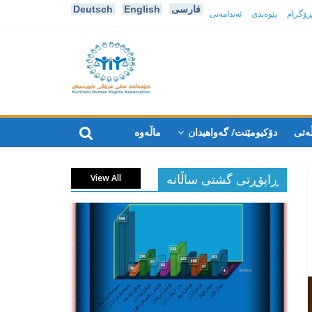
فارسی
English
Deutsch
پڕۆگرام
پێوەندی
ئەندامەتی
كۆمه‌ڵه‌ی
مافی
ەتی
دۆکیومێنت/ گەواهیدان
ماڵەوە
مرۆڤی
ڕاپۆڕتی گشتی ساڵانه
View All
کوردستان