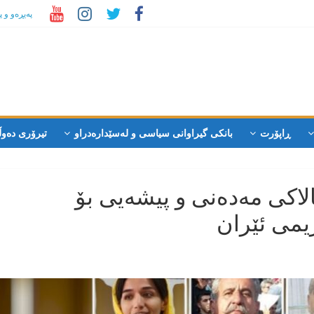
پەیڕەو و 
ڕاپۆرت
بانکی گیراوانی سیاسی و لەسێدارەدراو
تیرۆری دەوڵ
اکی مەدەنی و پیشەیی بۆ
یمی ئێران