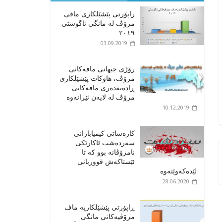
راپۆرتی پێشێلكاری مافی
مرۆڤ له‌ مانگی ئاگوستی
٢٠١٩
03.09.2019
رۆژی جیهانی مافەکانی
مرۆڤ، هاوکات پێشێلکاری
ڕادەبەدەری مافەکانی
مرۆڤ لە لایەن ئێرانەوە
10.12.2019
کارەساتی کیمیابارانی
سەردەشت ئاکارێکی
نامرۆڤانە بوو کە تا
ئێستاکەش قووربانی
لێدەکەوێتەوە
28.06.2020
ڕاپۆرتی پێشێلکاریە ماف
مرۆڤیەکانی مانگی