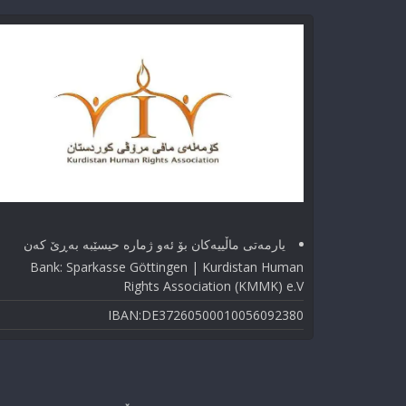
یارمەتی ماڵییەکان بۆ ئەو ژماره حیسێبە بەڕێ کەن
Bank: Sparkasse Göttingen | Kurdistan Human
Rights Association (KMMK) e.V
IBAN:DE37260500010056092380