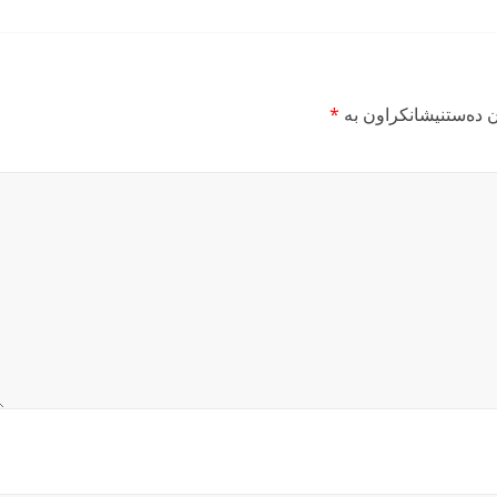
ن دەستنیشانکراون بە
*