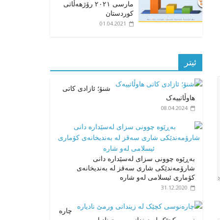
مارسی ٢٠٢١ رۆژهەڵاتی
کوردستان
01.04.2021
ئیتر
شنۆ؛ ئازادی کاتی
هاوڵاتییەک
08.04.2024
بەڕێوە چوونی سزای لەسێدارە دانی
شارۆمەندێکی شاری سەقز لە بەندیخانەی
کۆماری ئیسلامی لەو شارە
31.12.2020
چارە
نوسی کچێک لە زیندانی ورمێ نادیارە