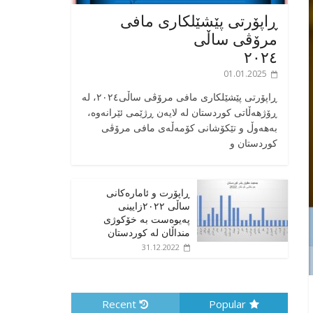
ڕاپۆرتی پێشێلکاری مافی
مرۆڤی ساڵی
٢٠٢٤
01.01.2025
‎ڕاپۆرتی پێشێلکاری مافی مرۆڤی ساڵی٢٠٢٤، له
ڕۆژهەڵاتی کوردستان له لایەن ڕژێمی ئێرانەوە،
بە‎هەوڵ و تێکۆشانی کۆمەڵەی مافی مرۆڤی
کوردستان و
ڕاپۆرت و ئامارەکانی
ساڵی ٢٠٢٢زایینی
پەیوەست بە خۆکوژی
منداڵان لە کوردستان
31.12.2022
Recent
Popular