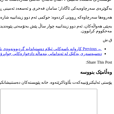
بەگوێرەی سەرچاوەیەکی ئاگادار؛ سامان فەخری و ئەسعەد ئەمینی ڕۆژی سێشەممە ٤ی بەفرانباری٢٧٢٤ی کوردی، بەئامانجی جێبەجێکردنی حوکمی ئێعدام بۆ ژووری تا
هەروەها سەرچاوەکە ڕوونی کردەوە: حوکمی ئەم دوو زیندانییە شارەوە
بەپێی هەواڵەکان، ئەم دوو زیندانییە چوار ساڵ پێش بەتۆمەتی پێوەن
مەحکووم کرابوون.
ق.ش
← Previous
کاروانە پاسەکانی ئیلام دەستیاندایە گردبوونەوەی ن
دەسبەسەری یەکێک لە ئەندامانی بنەماڵە دادخوازەکانی جوانڕۆ
Share This Post:
وەڵامێک بنووسە
پۆستی ئەلیکترۆنییەکەت بڵاوناکرێتەوە.
خانە پێویستەکان دەستنیشانکر