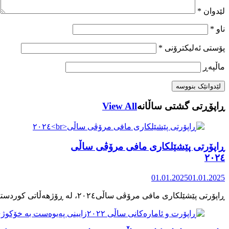
لێدوان
*
ناو
*
پۆستی ئەلیکترۆنی
*
ماڵپه‌ڕ
ڕاپۆڕتی گشتی ساڵانه
View All
ڕاپۆرتی پێشێلکاری مافی مرۆڤی ساڵی
٢٠٢٤
01.01.2025
01.01.2025