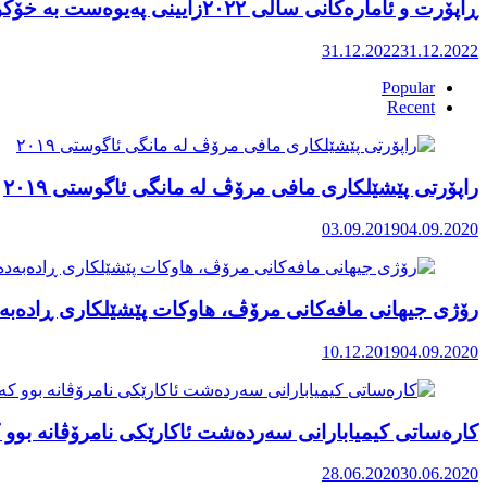
ڕاپۆرت و ئامارەکانی ساڵی ٢٠٢٢زایینی پەیوەست بە خۆکوژی منداڵان لە کوردستان
31.12.2022
31.12.2022
Popular
Recent
راپۆرتی پێشێلكاری مافی مرۆڤ له‌ مانگی ئاگوستی ٢٠١٩
03.09.2019
04.09.2020
رۆژی جیهانی مافەکانی مرۆڤ، هاوکات پێشێلکاری ڕادەبەد
10.12.2019
04.09.2020
کارەساتی کیمیابارانی سەردەشت ئاکارێکی نامرۆڤانە بوو ک
28.06.2020
30.06.2020