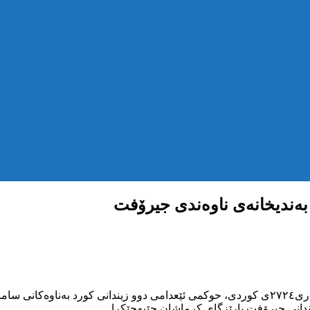
بەندیخانەی ناوەندی جیرۆفت