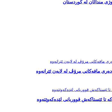
ەری مافەکانی مرۆڤ لە لایەن ئێرانەوە
ە تا ئێستاکەش قووربانی لێدەکەوێتەوە