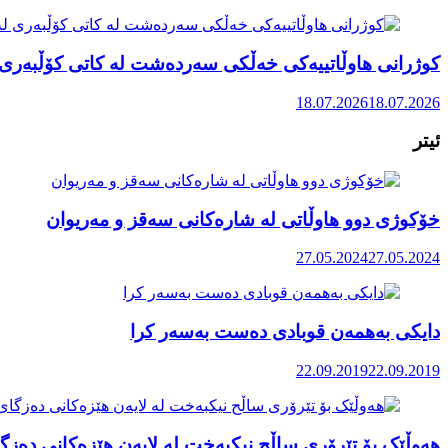
کوژرانی هاوڵاتییەکی خەڵکی سەردەشت لە کاتی کۆڵبەری ل
18.07.2026
18.07.2026
ئیتر
خۆکوژی دوو هاوڵاتی لە شارەکانی سەقز و مەریوان
27.05.2024
27.05.2024
دایكی به‌همه‌ن قوبادی ده‌ست به‌سه‌ر كرا
22.09.2019
22.09.2019
هەوڵێک بۆ تێرۆری ساڵح نیکبەخت لە لایەن هێزەکانی دەزگا