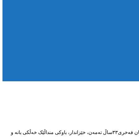
بەپێی زانیارییەکانی ناوەندی هەواڵگریkmmk، پێنجشەممە٦ی بەفرانباری٢٧٢٤ی کوردی، حوکمی ئێعدامی دوو زیندانی کورد بەناوەکانی سامان فەخری٣٣ساڵ تەمەن، خێزاندار، باوکی منداڵێک خەڵکی بانە و