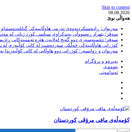
Skip to content
08.08.2026
هەواڵی نوێ
مەریوان؛ ڕادەستکردنەوەی تەرمی هاوڵاتییەکی گیانلەدەستداو ل
سەقز؛ بێهزاد ڕەسووڵی بەندکراوی سیاسی کورد ژیانی لە مەتر
سەقز؛ دەسبەسەری دوو گەنج لەلایەن هێزە ئەمنییەکانی ڕێژیمی
کوژرانی هاوڵاتییەکی خەڵکی سەردەشت لە کاتی کۆڵبەری لە نا
مەریوان و ڕوانسەر؛ کوژرانی دوو هاوڵاتی لە کاتی کۆڵبەریدا 
پەیڕەو و پڕۆگرام
پێوەندی
ئەندامەتی
كۆمه‌ڵه‌ی مافی مرۆڤی کوردستان