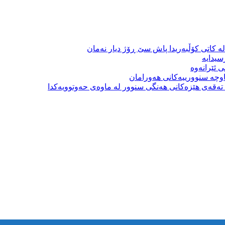
ە کاتی کۆڵبەریدا پاش سێ ڕۆژ دیار نەمان
سیدایە
 ئێرانەوە
وچە سنوورییەکانی هەورامان
بە تەقەی هێزەکانی هەنگی سنوور لە ماوەی حەوتوویەکدا