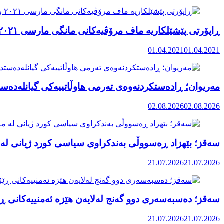
ڕاپۆرتی پێشێلکاریە ماف مرۆڤیەکانی مانگی مارسی ٢٠٢١ رۆژهەڵاتی کوردستان
01.04.2021
01.04.2021
مەریوان؛ ڕادەستکردنەوەی تەرمی هاوڵاتییەکی گیانلەدەستد
02.08.2026
02.08.2026
سەقز؛ بێهزاد ڕەسووڵی بەندکراوی سیاسی کورد ژیانی لە 
21.07.2026
21.07.2026
سەقز؛ دەسبەسەری دوو گەنج لەلایەن هێزە ئەمنییەکانی ڕێ
21.07.2026
21.07.2026