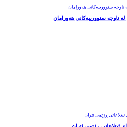
ە ناوچە سنوورییەکانی هەورامان
ی ئیتلاعاتی ڕژێمی ئێران