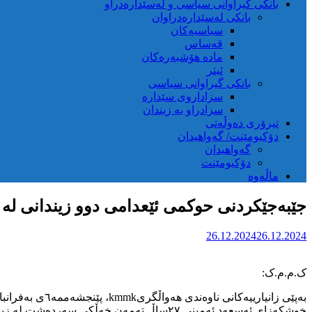
بانکی گیراوانی سیاسی و لەسێدارەدراو
بانکی لەسێدارەدراوان
سیاسیەکان
قەساس
مادە هۆشبەرەکان
ئیتر
بانکی گیراوانی سیاسی
سزاداروی سێدارە
سزادراو بە زیندان
تیرۆری دەوڵەتی
دۆکیومێنت/ گەواهیدان
گەواهیدان
دۆکیومێنت
ماڵەوە
جێبەجێکردنی حوکمی ئێعدامی دوو زیندانی لە 
26.12.2024
26.12.2024
ک.م.م.ک:
خوشکەزای ئەسعەد ئەمینی ٢٧ساڵ تەمەن خەڵکی سەردەشت لە زیندانی جیرۆفت پارێزگای کرماشان جێبەجێکرا.