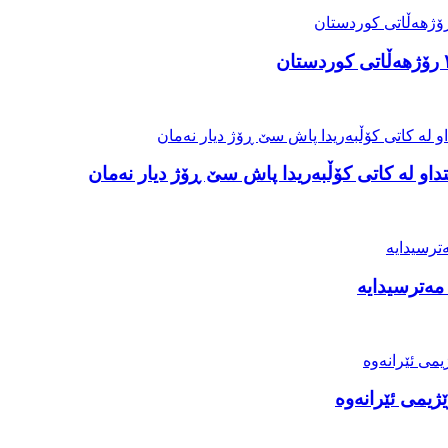
او لە کاتی کۆڵبەریدا پاش سێ ڕۆژ دیار نەمان
مەترسیدایە
ژیمی ئێرانەوە