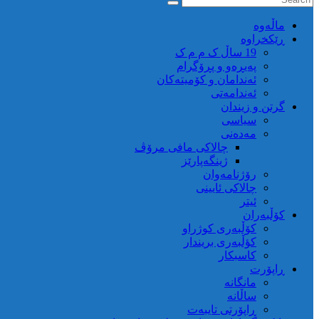
ماڵه‌وه‌
ڕێکخراوە
19 ساڵ ک م م ک
پەیڕەو و پڕۆگرام
ئەندامان و کۆمیتەکان
ئەندامەتی
گرتن و زیندان
سیاسی
مەدەنی
چالاکی مافی مرۆڤ
ژینگەپارێز
رۆژنامەوان
چالاکی ئایینی
ئیتر
کۆڵبەران
کۆڵبەری کوژراو
کؤڵبەری بریندار
کاسبکار
ڕاپۆرت
مانگانە
ساڵانە
ڕاپۆرتی تایبەت