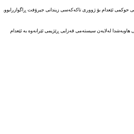
 هاوبەشدا لەلایەن سیستەمی قەزایی ڕێژیمی ئێرانەوە بە ئێعدام