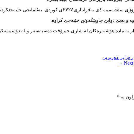
کەکەسی زیندانی جیرۆفت ڕاگوازرابوو.
 و بەبێ دواین چاوپێکەوتن جێبەجێ کراوە.
دیدار بە مادە هۆشبەرەکان لە شاری جیرۆفت دەسبەسەر و لە دۆسیەیەکی
اڕەزایی دەربڕین
Next →
اون بە
*