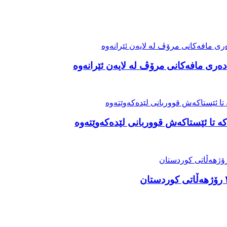
ەری مافەکانی مرۆڤ لە لایەن ئێرانەوە
ە تا ئێستاکەش قووربانی لێدەکەوێتەوە