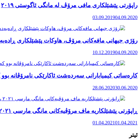
راپۆرتی پێشێلكاری مافی مرۆڤ له‌ مانگی ئاگوستی ٢٠١٩
03.09.2019
04.09.2020
رۆژی جیهانی مافەکانی مرۆڤ، هاوکات پێشێلکاری ڕادەبەد
10.12.2019
04.09.2020
کارەساتی کیمیابارانی سەردەشت ئاکارێکی نامرۆڤانە بوو ک
28.06.2020
30.06.2020
ڕاپۆرتی پێشێلکاریە ماف مرۆڤیەکانی مانگی مارسی ٢٠٢١ رۆژهەڵاتی کوردستان
01.04.2021
01.04.2021
ئیتر