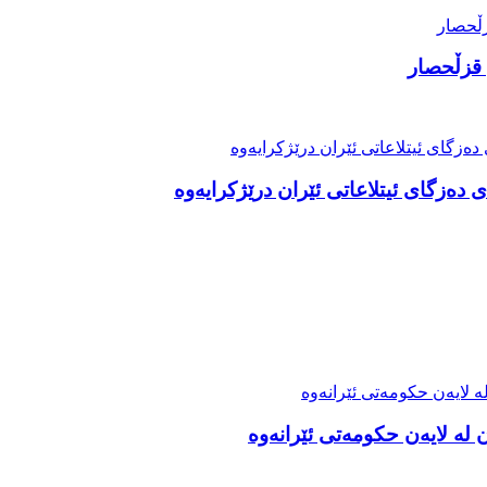
قزڵحصار
دەزگای ئیتلاعاتی ئێران درێژکرایەوە
 لە لایەن حکومەتی ئێرانەوە