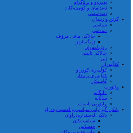
پەیڕەو و پڕۆگرام
ئەندامان و کۆمیتەکان
ئەندامەتی
گرتن و زیندان
سیاسی
مەدەنی
چالاکی مافی مرۆڤ
ژینگەپارێز
رۆژنامەوان
چالاکی ئایینی
ئیتر
کۆڵبەران
کۆڵبەری کوژراو
کؤڵبەری بریندار
کاسبکار
ڕاپۆرت
مانگانە
ساڵانە
ڕاپۆرتی تایبەت
بانکی گیراوانی سیاسی و لەسێدارەدراو
بانکی لەسێدارەدراوان
سیاسیەکان
قەساس
مادە هۆشبەرەکان