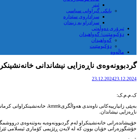
ئیتر
بانکی گیراوانی سیاسی
سزاداروی سێدارە
سزادراو بە زیندان
تیرۆری دەوڵەتی
دۆکیومێنت/ گەواهیدان
گەواهیدان
دۆکیومێنت
ماڵەوە
گردبوونەوەی ناڕەزایی نیشاندانی خانەنشینکرا
23.12.2024
23.12.2024
ک.م.م.ک:
ناڕەزایی نیشاندان.
خۆپیشاندەرانی خانەنشینکراو لەم گردبوونەوەیە بەوتنەوەی درووشم
خۆشگوزەرانی خۆیان بوون کە لە لایەن ڕێژیمی کۆماری ئیسلامی ئێرانە