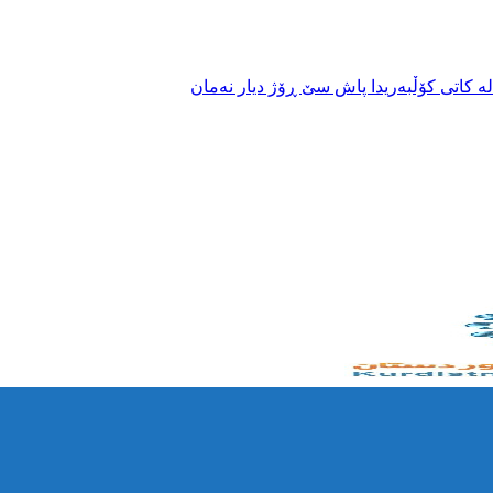
ە کاتی کۆڵبەریدا پاش سێ ڕۆژ دیار نەمان
سیدایە
 ئێرانەوە
وچە سنوورییەکانی هەورامان
بە تەقەی هێزەکانی هەنگی سنوور لە ماوەی حەوتوویەکدا