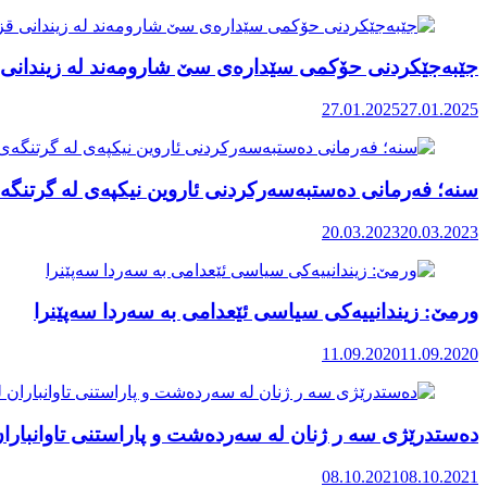
جێبەجێکردنی حۆکمی سێدارەی سێ شارومەند لە زیندانی 
27.01.2025
27.01.2025
سنە؛ فەرمانی دەستبەسەرکردنی ئاروین نیکپەی لە گرتنگەی 
20.03.2023
20.03.2023
ورمێ: زیندانییەکی سیاسی ئێعدامی بە سەردا سەپێنرا
11.09.2020
11.09.2020
دەستدرێژی سە ر ژنان لە سەردەشت و پاراستنی تاوانباران
08.10.2021
08.10.2021