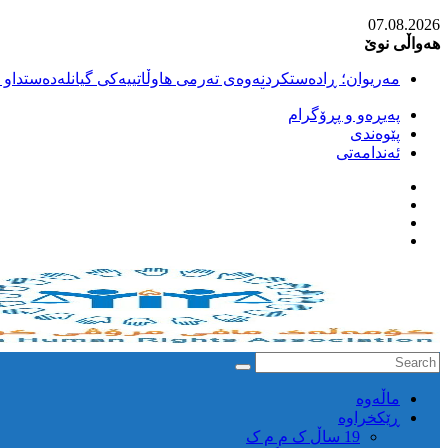
Skip
07.08.2026
to
هەواڵی نوێ
content
مەریوان؛ ڕادەستکردنەوەی تەرمی هاوڵاتییەکی گیانلەدەستداو ل
سەقز؛ بێهزاد ڕەسووڵی بەندکراوی سیاسی کورد ژیانی لە مەتر
پەیڕەو و پڕۆگرام
سەقز؛ دەسبەسەری دوو گەنج لەلایەن هێزە ئەمنییەکانی ڕێژیمی
پێوەندی
کوژرانی هاوڵاتییەکی خەڵکی سەردەشت لە کاتی کۆڵبەری لە نا
ئەندامەتی
مەریوان و ڕوانسەر؛ کوژرانی دوو هاوڵاتی لە کاتی کۆڵبەریدا 
كۆمه‌ڵه‌ی
ماڵه‌وه‌
مافی
ڕێکخراوە
مرۆڤی
19 ساڵ ک م م ک
کوردستان