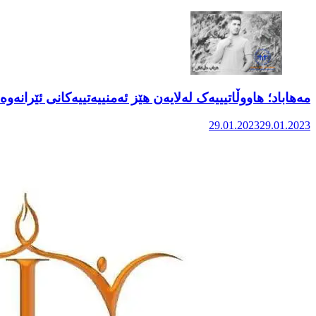
مەهاباد؛ هاووڵاتیییەک لەلایەن هێز ئەمنییەتییەکانی ئێرانەوە 
29.01.2023
29.01.2023