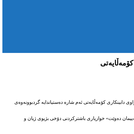
کۆمەڵایەتی
انی کرماشان ئەوڕۆ یەکشەممە٢ی بەفرانباری ٢٧٢٤ی کوردی، لەبەرانبەر ڕێخراوی دابینکاری کۆمەڵایەتی ئەم شارە دەستیاندایە گردبوونەوەی
یمان دەوێت» خوازیاری باشترکردنی دۆخی بژیوی ژیان و