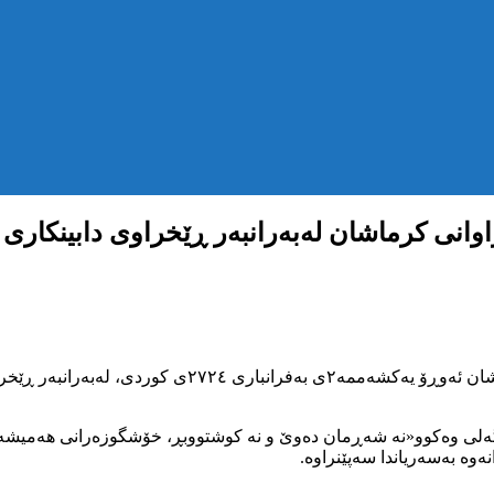
وانی کرماشان لەبەرانبەر ڕێخراوی دابینکاری 
بەپێی زانیارییەکانی ناوەندی هەواڵگریkmmk، خانەنشینکراو
گەلی وەکوو«نە شەڕمان دەوێ و نە کوشتووبڕ، خۆشگوزەرانی هەمیشەی
وە بەسەریاندا سەپێنراوە.