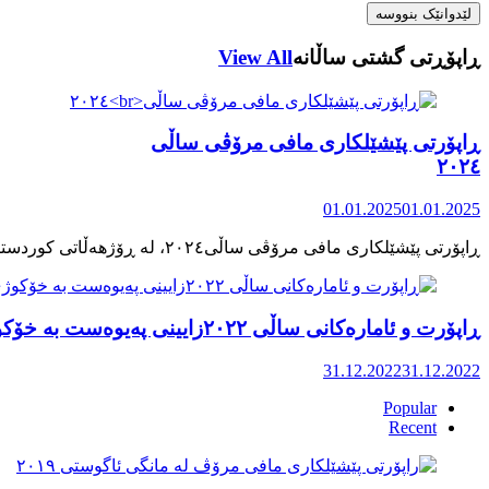
ڕاپۆڕتی گشتی ساڵانه
View All
ڕاپۆرتی پێشێلکاری مافی مرۆڤی ساڵی
٢٠٢٤
01.01.2025
01.01.2025
ڕاپۆرت و ئامارەکانی ساڵی ٢٠٢٢زایینی پەیوەست بە خۆکوژی منداڵان لە کوردستان
31.12.2022
31.12.2022
Popular
Recent