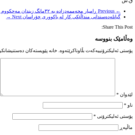
ق.ش
← Previous
ڕامیار محەممەدزادە بە ٣٢مانگ زیندان مەحکووم کرا
گیانلەدەستدانی منداڵێکی کار لە باکووری خۆراسان
Next →
Share This Post:
وەڵامێک بنووسە
پۆستی ئەلیکترۆنییەکەت بڵاوناکرێتەوە.
خانە پێویستەکان دەستنیشانکر
لێدوان
*
ناو
*
پۆستی ئەلیکترۆنی
*
ماڵپه‌ڕ